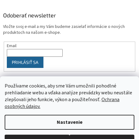
Odoberať newsletter
Vložte svoj e-mail a my Vám budeme zasielať informácie o nových
produktoch na našom e-shope.
Email
PRIHLÁSIŤ SA
Používame cookies, aby sme Vám umožnili pohodlné
prehliadanie webu a vďaka analýze prevádzky webu neustále
zlepšovali jeho funkcie, výkon a použiteľnosť.
Ochrana
osobných údajov.
Vytvoril Shoptet
Nastavenie
Objednaný tovar si môžete prevziať osobne v predajni SELEKTRA,
Copyright 2026
SELEKTRA
. Všetky práva vyhradené.
Upraviť