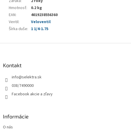
Záruka
:
2 roky
Hmotnosť
:
0.2 kg
EAN
:
4019238556360
Ventil
:
Veloventil
Šírka duše
:
1 1/4-1.75
Z
á
p
ä
Kontakt
t
info
@
selektra.sk
i
e
038/7490000
Facebook akcie a zľavy
Informácie
O nás