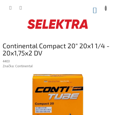
Prejsť
na
NÁKUP
obsah
KOŠÍK
Continental Compact 20" 20x1 1/4 -
20x1,75x2 DV
4403
Značka:
Continental