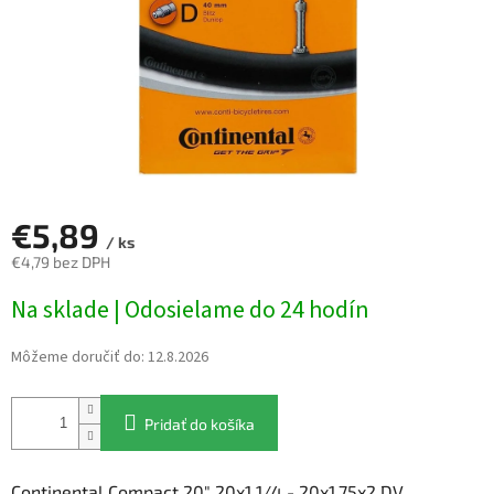
€5,89
/ ks
€4,79 bez DPH
Jednotková
Na sklade | Odosielame do 24 hodín
cena:
Môžeme doručiť do:
12.8.2026
Pridať do košíka
Continental Compact 20" 20x1 1/4 - 20x1,75x2 DV.