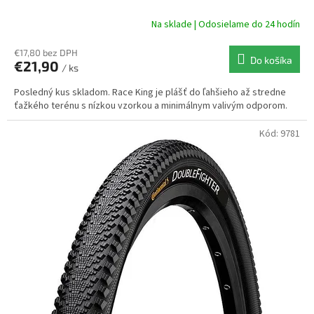
Na sklade | Odosielame do 24 hodín
€17,80 bez DPH
Do košíka
€21,90
/ ks
Posledný kus skladom. Race King je plášť do ľahšieho až stredne
ťažkého terénu s nízkou vzorkou a minimálnym valivým odporom.
Kód:
9781