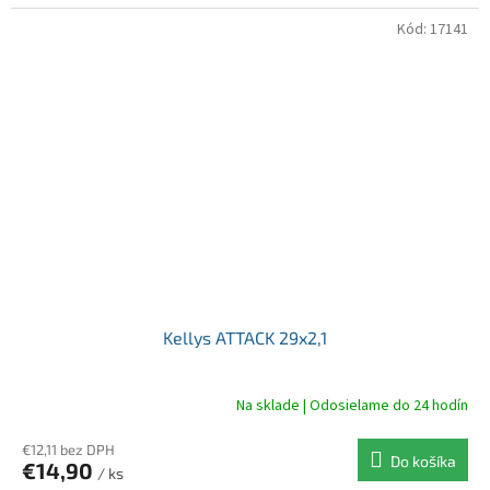
Kód:
17141
Kellys ATTACK 29x2,1
Na sklade | Odosielame do 24 hodín
€12,11 bez DPH
Do košíka
€14,90
/ ks