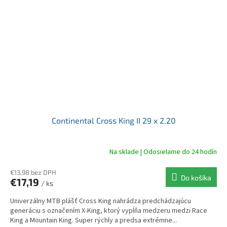
Continental Cross King II 29 x 2.20
Na sklade | Odosielame do 24 hodín
€13,98 bez DPH
Do košíka
€17,19
/ ks
Univerzálny MTB plášť Cross King nahrádza predchádzajúcu
generáciu s označením X-King, ktorý vypĺňa medzeru medzi Race
King a Mountain King. Super rýchly a predsa extrémne...