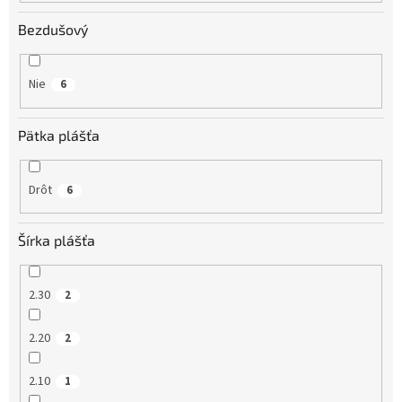
Bezdušový
Nie
6
Pätka plášťa
Drôt
6
Šírka plášťa
2.30
2
2.20
2
2.10
1