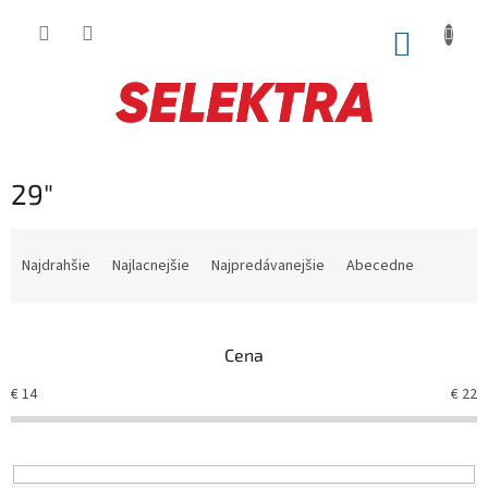
Prejsť
na
NÁKUP
obsah
KOŠÍK
29"
R
a
Najdrahšie
Najlacnejšie
Najpredávanejšie
Abecedne
d
e
n
Cena
i
e
€
14
€
22
p
r
o
d