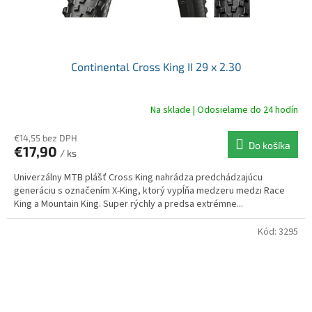
Continental Cross King II 29 x 2.30
Na sklade | Odosielame do 24 hodín
€14,55 bez DPH
Do košíka
€17,90
/ ks
Univerzálny MTB plášť Cross King nahrádza predchádzajúcu
generáciu s označením X-King, ktorý vypĺňa medzeru medzi Race
King a Mountain King. Super rýchly a predsa extrémne...
Kód:
3295