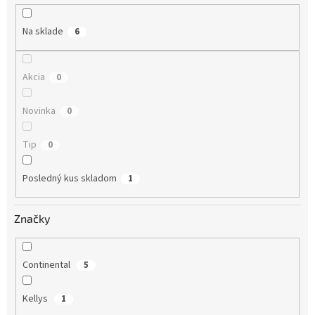
u
k
Na sklade
6
t
o
v
Akcia
0
Novinka
0
Tip
0
Posledný kus skladom
1
Značky
Continental
5
Kellys
1