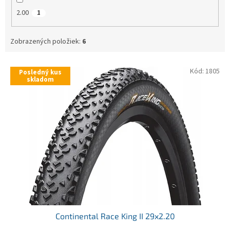
2.00
1
Zobrazených položiek:
6
V
Kód:
1805
Posledný kus
ý
skladom
p
i
s
p
r
o
d
u
k
t
o
v
Continental Race King II 29x2.20