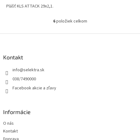
Plášť KLS ATTACK 29x2,1.
6
položiek celkom
O
v
l
Z
á
á
d
p
a
ä
Kontakt
c
t
i
info
@
selektra.sk
i
e
p
e
038/7490000
r
Facebook akcie a zľavy
v
k
y
v
Informácie
ý
p
O nás
i
s
Kontakt
u
Doprava