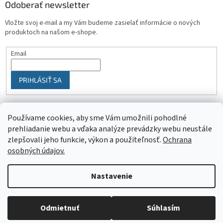
Odoberať newsletter
Vložte svoj e-mail a my Vám budeme zasielať informácie o nových
produktoch na našom e-shope.
Email
PRIHLÁSIŤ SA
Používame cookies, aby sme Vám umožnili pohodlné
prehliadanie webu a vďaka analýze prevádzky webu neustále
zlepšovali jeho funkcie, výkon a použiteľnosť.
Ochrana
osobných údajov.
Vytvoril Shoptet
Nastavenie
Objednaný tovar si môžete prevziať osobne v predajni SELEKTRA,
Copyright 2026
SELEKTRA
. Všetky práva vyhradené.
Upraviť
Družstevná 1143/24, Partizánske, tel.: 038/7490000. Všetok tovar je
nastavenie cookies
Odmietnuť
Súhlasím
ihneď dostupný na našom sklade.