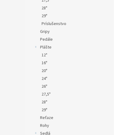
27,5"
28"
29"
Príslušenstvo
Gripy
Pedále
Plášte
12"
16"
20"
24"
26"
27,5"
28"
29"
Reťaze
Rohy
Sedlá