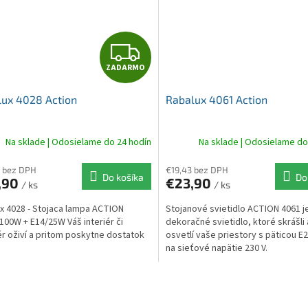
Z
ZADARMO
A
ux 4028 Action
Rabalux 4061 Action
D
A
Na sklade | Odosielame do 24 hodín
Na sklade | Odosielame do
R
 bez DPH
€19,43 bez DPH
Do košíka
Do
,90
€23,90
/ ks
/ ks
M
x 4028 - Stojaca lampa ACTION
Stojanové svietidlo ACTION 4061 j
O
100W + E14/25W Váš interiér či
dekoračné svietidlo, ktoré skrášli
ér oživí a pritom poskytne dostatok
osvetlí vaše priestory s päticou E2
na sieťové napätie 230 V.
O
v
l