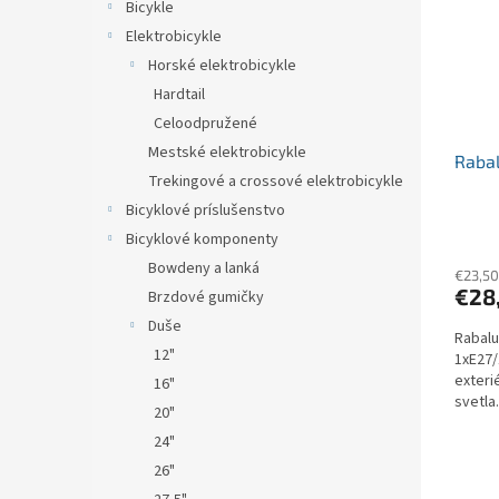
Bicykle
Elektrobicykle
Horské elektrobicykle
Hardtail
Celoodpružené
Mestské elektrobicykle
Rabal
Trekingové a crossové elektrobicykle
Bicyklové príslušenstvo
Bicyklové komponenty
Bowdeny a lanká
€23,50
€28
Brzdové gumičky
Duše
Rabalu
12"
1xE27/
exteri
16"
svetla.
20"
24"
26"