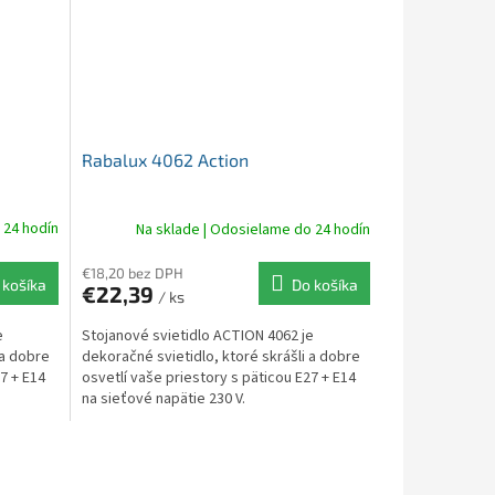
Rabalux 4062 Action
 24 hodín
Na sklade | Odosielame do 24 hodín
€18,20 bez DPH
 košíka
Do košíka
€22,39
/ ks
e
Stojanové svietidlo ACTION 4062 je
 a dobre
dekoračné svietidlo, ktoré skrášli a dobre
7 + E14
osvetlí vaše priestory s päticou E27 + E14
na sieťové napätie 230 V.