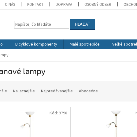
O NÁS
KONTAKT
DOPRAVA
OSOBNÝ ODBER
OBCHO
HĽADAŤ
vo
Bicyklové komponenty
Malé spotrebiče
Veľké spotre
lampy
janové lampy
hšie
Najlacnejšie
Najpredávanejšie
Abecedne
Kód:
9798