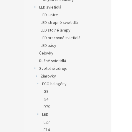
LED svietidlá
LED lustre
LED stropné svietidlá
LED stolné lampy
LED pracovné svietidlá
LED pásy
Čelovky
Ručné svietidlá
Svetelné zdroje
Žiarovky
ECO halogény
G9
G4
R7S
LED
E27
E14