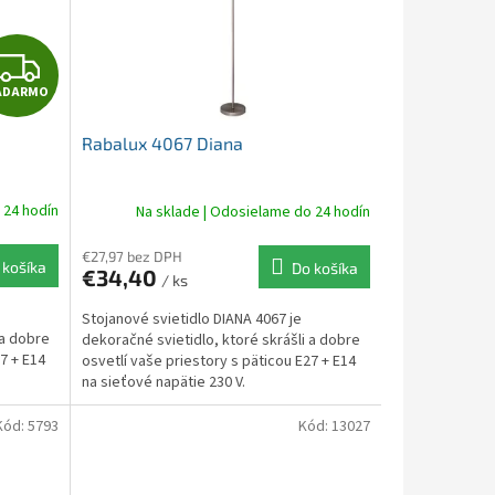
Z
ADARMO
A
Rabalux 4067 Diana
D
A
 24 hodín
Na sklade | Odosielame do 24 hodín
R
€27,97 bez DPH
 košíka
Do košíka
€34,40
/ ks
M
Stojanové svietidlo DIANA 4067 je
O
 a dobre
dekoračné svietidlo, ktoré skrášli a dobre
7 + E14
osvetlí vaše priestory s päticou E27 + E14
na sieťové napätie 230 V.
Kód:
5793
Kód:
13027