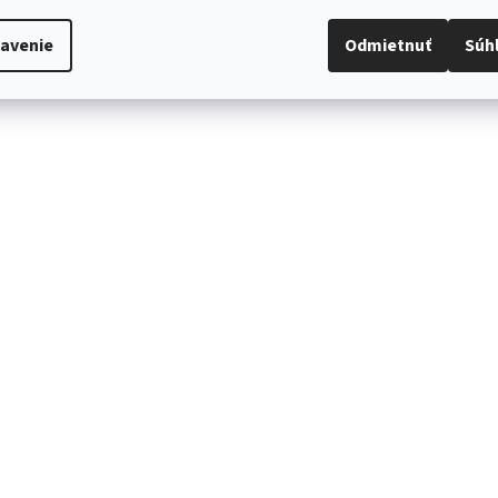
avenie
Odmietnuť
Súh