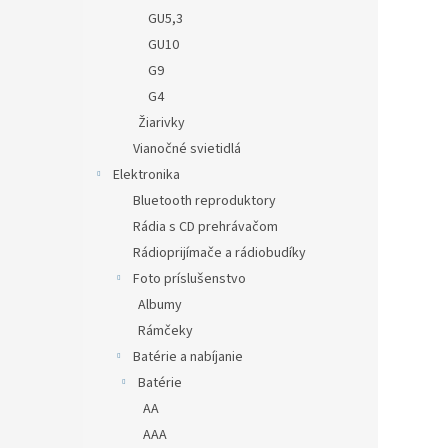
GU5,3
GU10
G9
G4
Žiarivky
Vianočné svietidlá
Elektronika
Bluetooth reproduktory
Rádia s CD prehrávačom
Rádioprijímače a rádiobudíky
Foto príslušenstvo
Albumy
Rámčeky
Batérie a nabíjanie
Batérie
AA
AAA