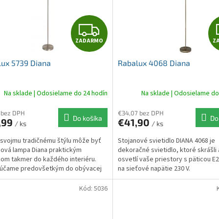
Z
ZADARMO
Z
A
ux 5739 Diana
Rabalux 4068 Diana
D
A
Na sklade | Odosielame do 24 hodín
Na sklade | Odosielame do
R
 bez DPH
€34,07 bez DPH
Do košíka
Do
,99
€41,90
/ ks
/ ks
M
svojmu tradičnému štýlu môže byť
Stojanové svietidlo DIANA 4068 je
O
ová lampa Diana praktickým
dekoračné svietidlo, ktoré skrášli
om takmer do každého interiéru.
osvetlí vaše priestory s päticou E2
účame predovšetkým do obývacej
na sieťové napätie 230 V.
kde ju možno umiestniť do...
Kód:
5036