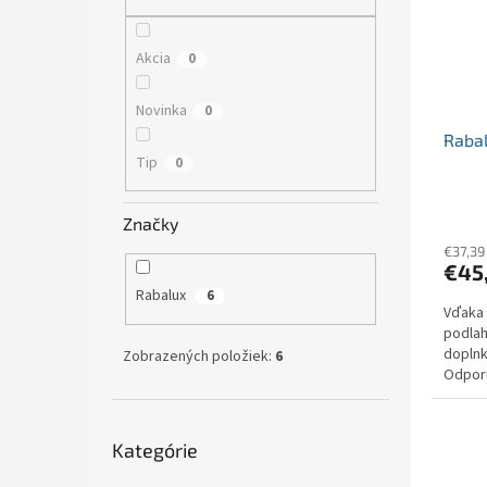
s
r
p
o
r
d
Akcia
0
o
u
d
k
Novinka
0
u
t
Rabal
k
o
Tip
0
t
v
o
v
Značky
€37,39
€45
Rabalux
6
Vďaka 
podlah
doplnk
Zobrazených položiek:
6
Odpor
izby, 
Preskočiť
Kategórie
kategórie