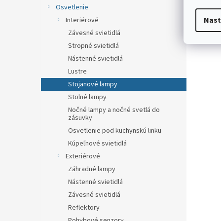
Osvetlenie
Nast
Interiérové
Závesné svietidlá
Stropné svietidlá
Nástenné svietidlá
Lustre
Stojanové lampy
Stolné lampy
Nočné lampy a nočné svetlá do
zásuvky
Osvetlenie pod kuchynskú linku
Kúpeľnové svietidlá
Exteriérové
Záhradné lampy
Nástenné svietidlá
Závesné svietidlá
Reflektory
Pohybové senzory