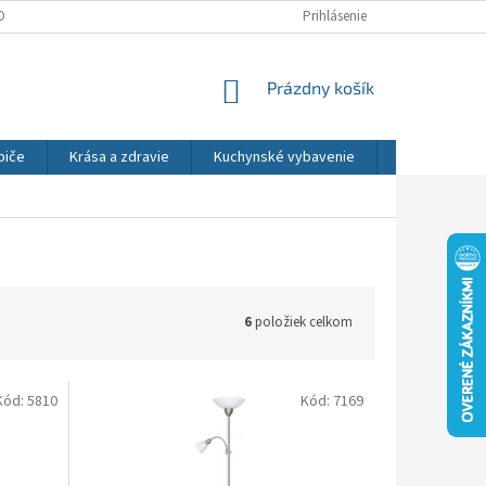
DNÉ PODMIENKY
OCHRANA OSOBNÝCH ÚDAJOV
Prihlásenie
REKLAMÁCIE
NÁKUPNÝ
Prázdny košík
KOŠÍK
biče
Krása a zdravie
Kuchynské vybavenie
Osvetlenie
6
položiek celkom
Kód:
5810
Kód:
7169