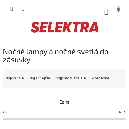
Prejsť
na
NÁKUP
obsah
KOŠÍK
Nočné lampy a nočné svetlá do
zásuvky
R
a
Najdrahšie
Najlacnejšie
Najpredávanejšie
Abecedne
d
e
n
Cena
i
e
€
4
€
15
p
r
o