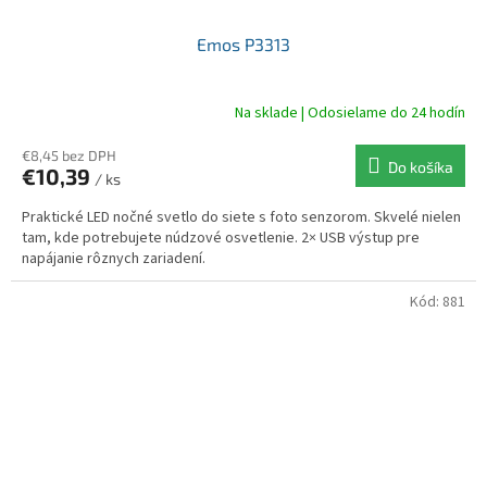
Emos P3313
Na sklade | Odosielame do 24 hodín
€8,45 bez DPH
Do košíka
€10,39
/ ks
Praktické LED nočné svetlo do siete s foto senzorom. Skvelé nielen
tam, kde potrebujete núdzové osvetlenie. 2× USB výstup pre
napájanie rôznych zariadení.
Kód:
881