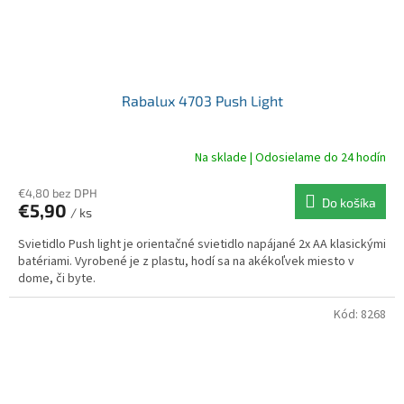
Rabalux 4703 Push Light
Na sklade | Odosielame do 24 hodín
€4,80 bez DPH
Do košíka
€5,90
/ ks
Svietidlo Push light je orientačné svietidlo napájané 2x AA klasickými
batériami. Vyrobené je z plastu, hodí sa na akékoľvek miesto v
dome, či byte.
Kód:
8268