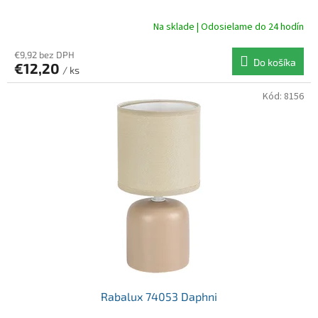
Na sklade | Odosielame do 24 hodín
€9,92 bez DPH
Do košíka
€12,20
/ ks
Kód:
8156
Rabalux 74053 Daphni