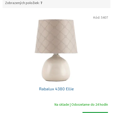
Zobrazených položiek:
7
V
Kód:
5407
ý
p
i
s
p
r
o
d
u
k
t
o
v
Rabalux 4380 Ellie
Na sklade | Odosielame do 24 hodín