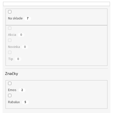
d
u
k
Na sklade
7
t
o
v
Akcia
0
Novinka
0
Tip
0
Značky
Emos
2
Rabalux
5