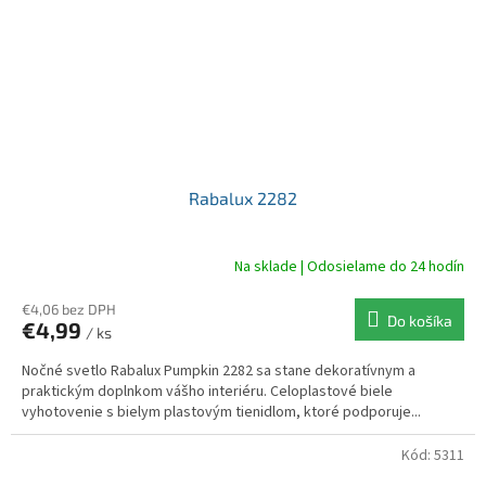
Rabalux 2282
Na sklade | Odosielame do 24 hodín
€4,06 bez DPH
Do košíka
€4,99
/ ks
Nočné svetlo Rabalux Pumpkin 2282 sa stane dekoratívnym a
praktickým doplnkom vášho interiéru. Celoplastové biele
vyhotovenie s bielym plastovým tienidlom, ktoré podporuje...
Kód:
5311