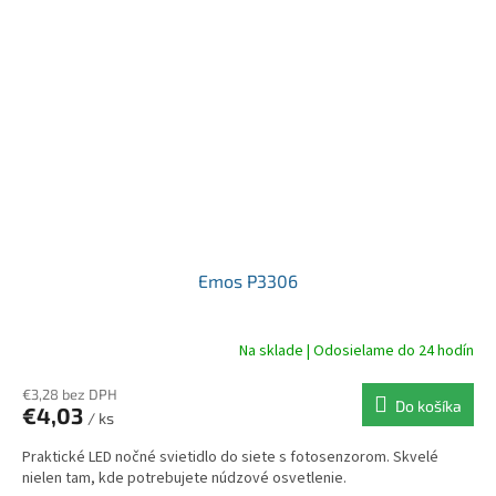
Emos P3306
Na sklade | Odosielame do 24 hodín
€3,28 bez DPH
Do košíka
€4,03
/ ks
Praktické LED nočné svietidlo do siete s fotosenzorom. Skvelé
nielen tam, kde potrebujete núdzové osvetlenie.