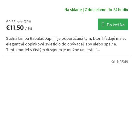
Na sklade | Odosielame do 24 hodín
€9,35 bez DPH
Do košíka
€11,50
/ ks
Stolná lampa Rabalux Daphni je odporúčaná tým, ktorí hľadajú malé,
elegantné doplnkové svietidlo do obývacej izby alebo spálne.
Tento model s čistým dizajnom je možné umiestniť...
Kód:
3549