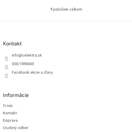
7
položiek celkom
O
v
l
Z
á
á
d
p
a
ä
Kontakt
c
t
i
info
@
selektra.sk
i
e
p
e
038/7490000
r
Facebook akcie a zľavy
v
k
y
v
Informácie
ý
p
O nás
i
s
Kontakt
u
Doprava
Osobný odber