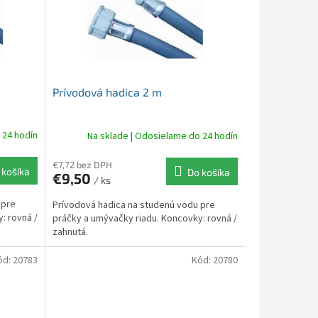
Prívodová hadica 2 m
 24 hodín
Na sklade | Odosielame do 24 hodín
€7,72 bez DPH
 košíka
Do košíka
€9,50
/ ks
 pre
Prívodová hadica na studenú vodu pre
: rovná /
práčky a umývačky riadu. Koncovky: rovná /
zahnutá.
ód:
20783
Kód:
20780