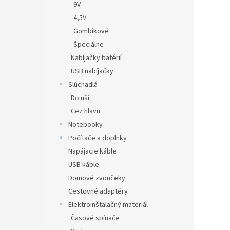
9V
4,5V
Gombíkové
Špeciálne
Nabíjačky batérií
USB nabíjačky
Slúchadlá
Do uší
Cez hlavu
Notebooky
Počítače a doplnky
Napájacie káble
USB káble
Domové zvončeky
Cestovné adaptéry
Elektroinštalačný materiál
Časové spínače