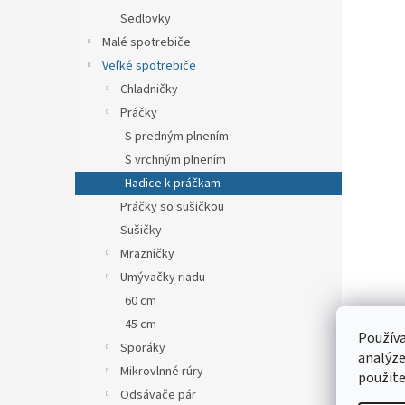
Sedlovky
Malé spotrebiče
Veľké spotrebiče
Chladničky
Práčky
S predným plnením
S vrchným plnením
Hadice k práčkam
Práčky so sušičkou
Sušičky
Mrazničky
Umývačky riadu
60 cm
45 cm
Používa
Sporáky
analýze
Mikrovlnné rúry
použite
Odsávače pár