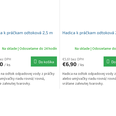
a k práčkam odtoková 2,5 m
Hadica k práčkam odtoková
Na sklade | Odosielame do 24 hodín
Na sklade | Odosielame do
bez DPH
€5,61 bez DPH
Do košíka
Do
50
€6,90
/ ks
/ ks
 na odtok odpadovej vody z práčky
Hadica na odtok odpadovej vody z
umývačky riadu rovná/ rovná,
alebo umývačky riadu rovná/ rovná
e zahnutej tvarovky.
vrátane zahnutej tvarovky.
O
v
l
á
d