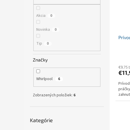
s
r
p
o
r
d
Akcia
0
o
u
d
k
Novinka
0
u
t
Prívo
k
o
Tip
0
t
v
o
v
Značky
€9,75 
€11
Whirlpool
6
Prívod
práčky
zahnut
Zobrazených položiek:
6
Preskočiť
Kategórie
kategórie