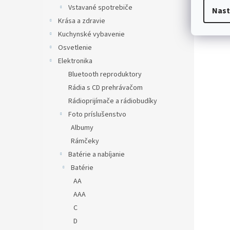
Vstavané spotrebiče
Nast
Krása a zdravie
Kuchynské vybavenie
Osvetlenie
Elektronika
Bluetooth reproduktory
Rádia s CD prehrávačom
Rádioprijímače a rádiobudíky
Foto príslušenstvo
Albumy
Rámčeky
Batérie a nabíjanie
Batérie
AA
AAA
C
D