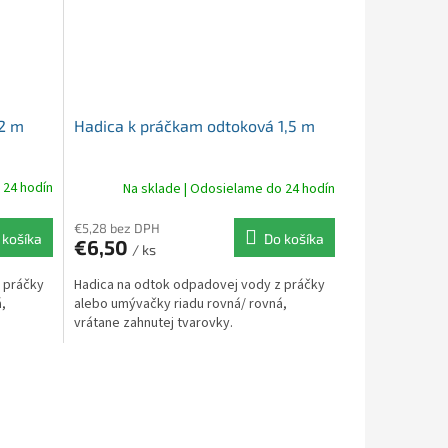
 2 m
Hadica k práčkam odtoková 1,5 m
 24 hodín
Na sklade | Odosielame do 24 hodín
€5,28 bez DPH
 košíka
Do košíka
€6,50
/ ks
 práčky
Hadica na odtok odpadovej vody z práčky
,
alebo umývačky riadu rovná/ rovná,
vrátane zahnutej tvarovky.