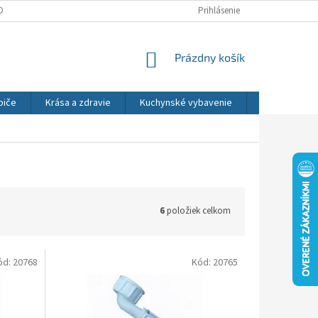
DNÉ PODMIENKY
OCHRANA OSOBNÝCH ÚDAJOV
Prihlásenie
REKLAMÁCIE
NÁKUPNÝ
Prázdny košík
KOŠÍK
biče
Krása a zdravie
Kuchynské vybavenie
Osvetlenie
6
položiek celkom
ód:
20768
Kód:
20765