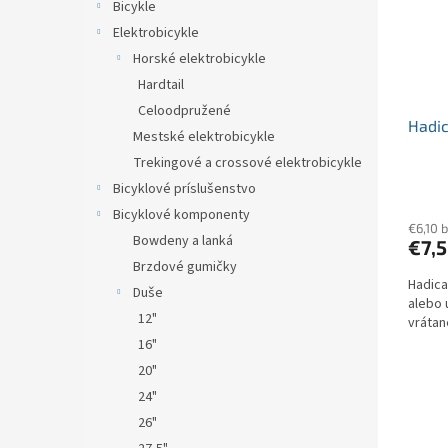
Bicykle
Elektrobicykle
Horské elektrobicykle
Hardtail
Celoodpružené
Hadic
Mestské elektrobicykle
Trekingové a crossové elektrobicykle
Bicyklové príslušenstvo
Bicyklové komponenty
€6,10 
Bowdeny a lanká
€7,
Brzdové gumičky
Hadica
Duše
alebo 
12"
vrátan
16"
20"
24"
26"