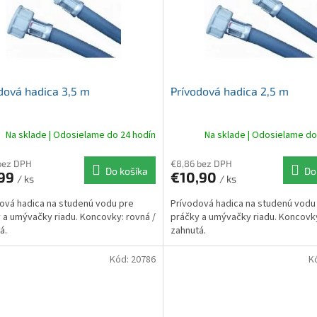
dová hadica 3,5 m
Prívodová hadica 2,5 m
Na sklade | Odosielame do 24 hodín
Na sklade | Odosielame do
bez DPH
€8,86 bez DPH
Do košíka
Do
,99
€10,90
/ ks
/ ks
ová hadica na studenú vodu pre
Prívodová hadica na studenú vodu
 a umývačky riadu. Koncovky: rovná /
práčky a umývačky riadu. Koncovky
á.
zahnutá.
Kód:
20786
K