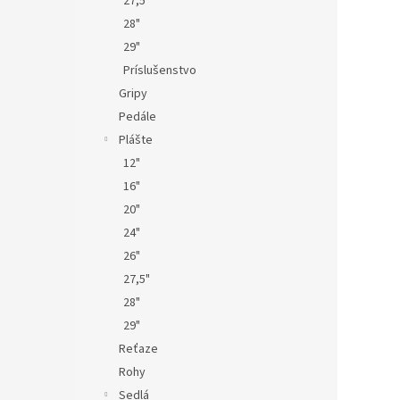
27,5"
28"
29"
Príslušenstvo
Gripy
Pedále
Plášte
12"
16"
20"
24"
26"
27,5"
28"
29"
Reťaze
Rohy
Sedlá