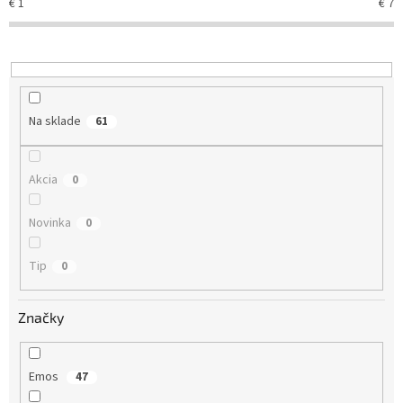
€
1
€
7
p
r
o
d
u
k
Na sklade
61
t
o
v
Akcia
0
Novinka
0
Tip
0
Značky
Emos
47