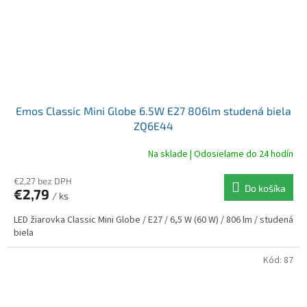
Emos Classic Mini Globe 6.5W E27 806lm studená biela
ZQ6E44
Na sklade | Odosielame do 24 hodín
€2,27 bez DPH
Do košíka
€2,79
/ ks
LED žiarovka Classic Mini Globe / E27 / 6,5 W (60 W) / 806 lm / studená
biela
Kód:
87