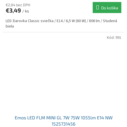
€2,84 bez DPH
Do košíka
€3,49
/ ks
LED žiarovka Classic sviečka / E14 / 6,5 W (60 W) / 806 lm / Studená
biela
Kód:
991
Emos LED FLM MINI GL 7W 75W 1055lm E14 NW
1525731456