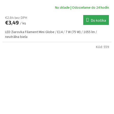
Na sklade | Odosielame do 24 hodín
€2,84 bez DPH
Do košíka
€3,49
/ ks
LED žiarovka Filament Mini Globe / E14 / 7 W (75 W) / 1055 lm /
neutrálna biela
Kód:
559