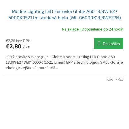
Modee Lighting LED žiarovka Globe A60 13,8W E27
6000K 1521 lm studená biela (ML-G6000K13,8WE27N)
Na sklade | Odosielame do 24 hodín
€2,28 bez DPH
Do košíka
€2,80
/ ks
LED žiarovka v tvare gule - Globe Modee Lighting LED Globe A60
13,8W E27 360° 6000K (1521 lumen) ERP s technológiou SMD, ktorá je
ekologickejšia a úsporná. Má...
Kód:
7751