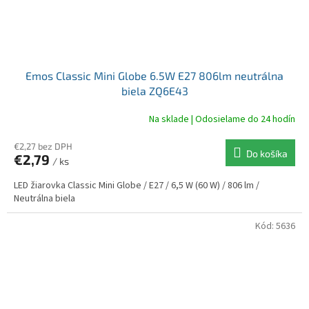
Emos Classic Mini Globe 6.5W E27 806lm neutrálna
biela ZQ6E43
Na sklade | Odosielame do 24 hodín
€2,27 bez DPH
Do košíka
€2,79
/ ks
LED žiarovka Classic Mini Globe / E27 / 6,5 W (60 W) / 806 lm /
Neutrálna biela
Kód:
5636