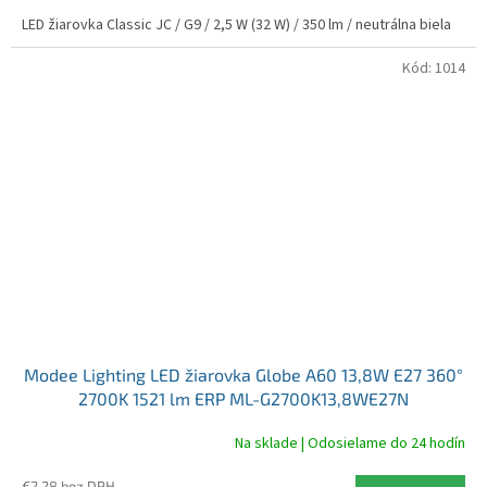
LED žiarovka Classic JC / G9 / 2,5 W (32 W) / 350 lm / neutrálna biela
Kód:
1014
Modee Lighting LED žiarovka Globe A60 13,8W E27 360°
2700K 1521 lm ERP ML-G2700K13,8WE27N
Na sklade | Odosielame do 24 hodín
€2,28 bez DPH