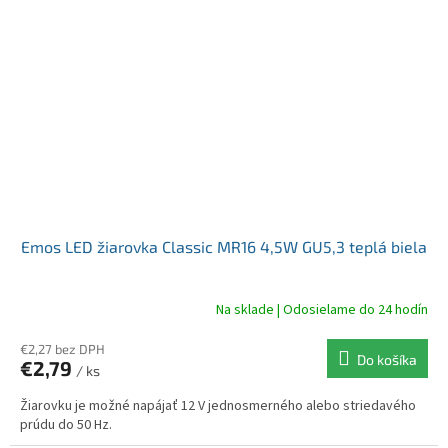
Emos LED žiarovka Classic MR16 4,5W GU5,3 teplá biela
Na sklade | Odosielame do 24 hodín
€2,27 bez DPH
Do košíka
€2,79
/ ks
Žiarovku je možné napájať 12 V jednosmerného alebo striedavého
prúdu do 50 Hz.