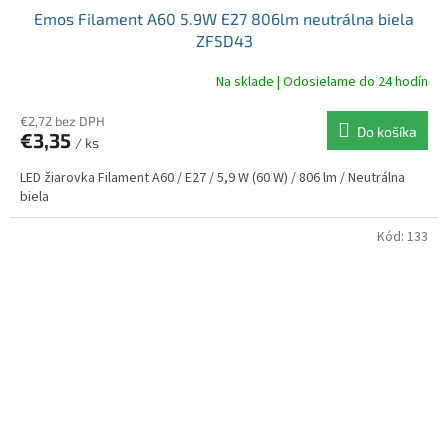
Emos Filament A60 5.9W E27 806lm neutrálna biela
ZF5D43
Na sklade | Odosielame do 24 hodín
€2,72 bez DPH
Do košíka
€3,35
/ ks
LED žiarovka Filament A60 / E27 / 5,9 W (60 W) / 806 lm / Neutrálna
biela
Kód:
133