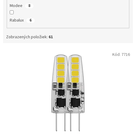
Modee
8
Rabalux
6
Zobrazených položiek:
61
V
Kód:
7716
ý
p
i
s
p
r
o
d
u
k
t
o