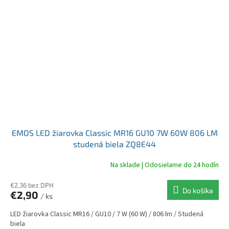
EMOS LED žiarovka Classic MR16 GU10 7W 60W 806 LM
studená biela ZQ8E44
Na sklade | Odosielame do 24 hodín
€2,36 bez DPH
Do košíka
€2,90
/ ks
LED žiarovka Classic MR16 / GU10 / 7 W (60 W) / 806 lm / Studená
biela