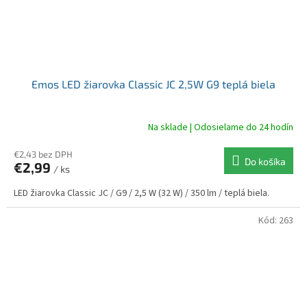
Emos LED žiarovka Classic JC 2,5W G9 teplá biela
Na sklade | Odosielame do 24 hodín
€2,43 bez DPH
Do košíka
€2,99
/ ks
LED žiarovka Classic JC / G9 / 2,5 W (32 W) / 350 lm / teplá biela.
Kód:
263