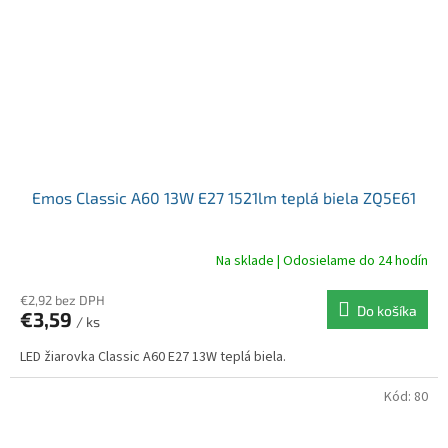
Emos Classic A60 13W E27 1521lm teplá biela ZQ5E61
Na sklade | Odosielame do 24 hodín
€2,92 bez DPH
Do košíka
€3,59
/ ks
LED žiarovka Classic A60 E27 13W teplá biela.
Kód:
80