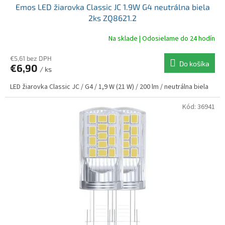
v
Emos LED žiarovka Classic JC 1.9W G4 neutrálna biela
2ks ZQ8621.2
Na sklade | Odosielame do 24 hodín
€5,61 bez DPH
Do košíka
€6,90
/ ks
LED žiarovka Classic JC / G4 / 1,9 W (21 W) / 200 lm / neutrálna biela
Kód:
36941