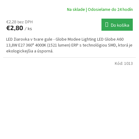
Na sklade | Odosielame do 24 hodín
€2,28 bez DPH
Do košíka
€2,80
/ ks
LED žiarovka v tvare gule - Globe Modee Lighting LED Globe A60
13,8W E27 360° 4000K (1521 lumen) ERP s technológiou SMD, ktorá je
ekologickejšia a úsporná.
Kód:
1013