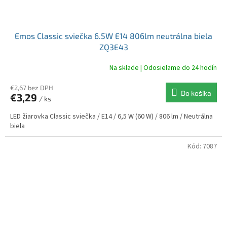
Emos Classic sviečka 6.5W E14 806lm neutrálna biela
ZQ3E43
Na sklade | Odosielame do 24 hodín
€2,67 bez DPH
Do košíka
€3,29
/ ks
LED žiarovka Classic sviečka / E14 / 6,5 W (60 W) / 806 lm / Neutrálna
biela
Kód:
7087