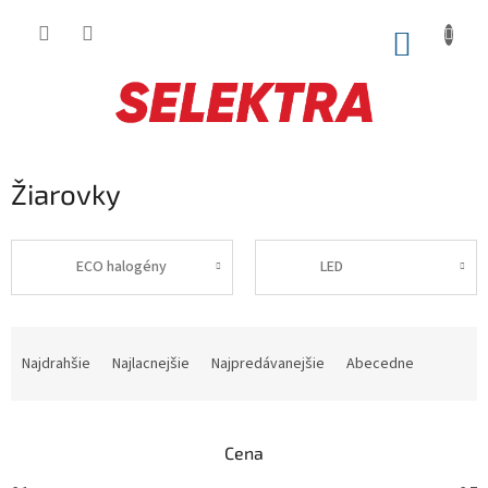
Prejsť
na
NÁKUP
obsah
KOŠÍK
Žiarovky
ECO halogény
LED
R
a
Najdrahšie
Najlacnejšie
Najpredávanejšie
Abecedne
d
e
n
Cena
i
e