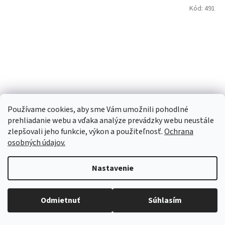
Kód:
491
Používame cookies, aby sme Vám umožnili pohodlné
prehliadanie webu a vďaka analýze prevádzky webu neustále
zlepšovali jeho funkcie, výkon a použiteľnosť.
Ochrana
osobných údajov.
Emos LED žiarovka Classic MR16, GU10, 7 W 60 W , teplá
biela ZQ8E42
Nastavenie
Na sklade | Odosielame do 24 hodín
Objednaný tovar si môžete prevziať osobne v predajni SELEKTRA,
Družstevná 1143/24, Partizánske, tel.: 038/7490000. Všetok tovar je
Odmietnuť
Súhlasím
€2,20 bez DPH
Do košíka
ihneď dostupný na našom sklade.
€2,70
/ ks