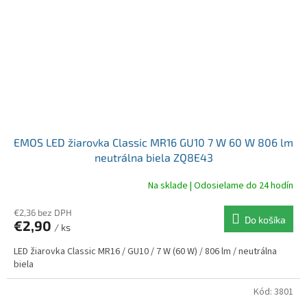
EMOS LED žiarovka Classic MR16 GU10 7 W 60 W 806 lm
neutrálna biela ZQ8E43
Na sklade | Odosielame do 24 hodín
€2,36 bez DPH
Do košíka
€2,90
/ ks
LED žiarovka Classic MR16 / GU10 / 7 W (60 W) / 806 lm / neutrálna
biela
Kód:
3801