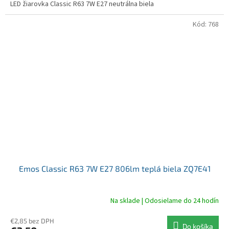
LED žiarovka Classic R63 7W E27 neutrálna biela
Kód:
768
Emos Classic R63 7W E27 806lm teplá biela ZQ7E41
Na sklade | Odosielame do 24 hodín
€2,85 bez DPH
Do košíka