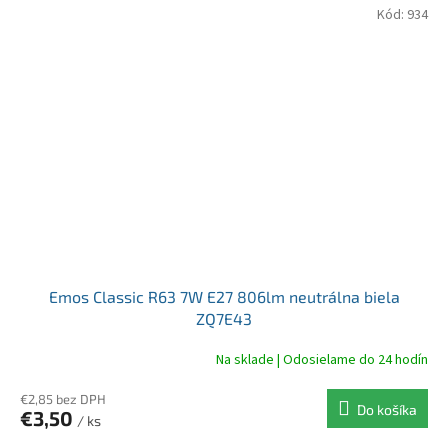
Kód:
934
Emos Classic R63 7W E27 806lm neutrálna biela
ZQ7E43
Na sklade | Odosielame do 24 hodín
€2,85 bez DPH
Do košíka
€3,50
/ ks