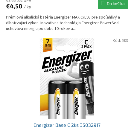
€3,66 bez DPH
Do košíka
€4,50
/ ks
Prémiová alkalická batéria Energizer MAX C/E93 pre spoľahlivý a
dlhotrvajúci výkon. Inovatívna technológia Energizer PowerSeal
uchováva energiu po dobu 10 rokov a...
Kód:
583
Energizer Base C 2ks 35032917