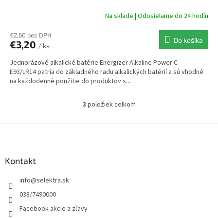
Na sklade | Odosielame do 24 hodín
€2,60 bez DPH
Do košíka
€3,20
/ ks
Jednorázové alkalické batérie Energizer Alkaline Power C
E93/LR14 patria do základného radu alkalických batérií a sú vhodné
na každodenné použitie do produktov s...
3
položiek celkom
O
v
l
Z
á
á
d
p
a
ä
Kontakt
c
t
i
info
@
selektra.sk
i
e
p
e
038/7490000
r
Facebook akcie a zľavy
v