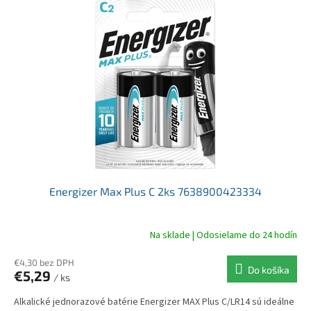
ý
p
i
s
p
r
o
d
u
k
t
o
v
Energizer Max Plus C 2ks 7638900423334
Na sklade | Odosielame do 24 hodín
€4,30 bez DPH
Do košíka
€5,29
/ ks
Alkalické jednorazové batérie Energizer MAX Plus C/LR14 sú ideálne