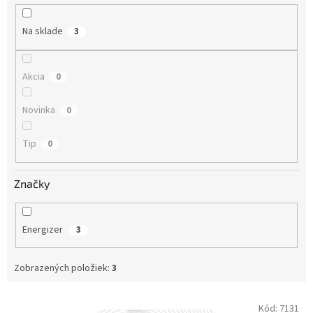
u
k
Na sklade
3
t
o
v
Akcia
0
Novinka
0
Tip
0
Značky
Energizer
3
Zobrazených položiek:
3
V
Kód:
7131