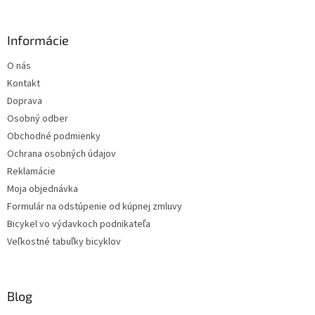
k
y
v
Informácie
ý
p
O nás
i
s
Kontakt
u
Doprava
Osobný odber
Obchodné podmienky
Ochrana osobných údajov
Reklamácie
Moja objednávka
Formulár na odstúpenie od kúpnej zmluvy
Bicykel vo výdavkoch podnikateľa
Veľkostné tabuľky bicyklov
Blog