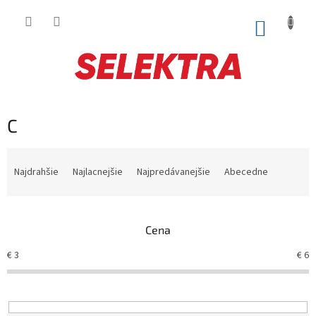
Prejsť
na
NÁKUP
obsah
KOŠÍK
C
R
a
Najdrahšie
Najlacnejšie
Najpredávanejšie
Abecedne
d
e
n
Cena
i
e
€
3
€
6
p
r
o
d