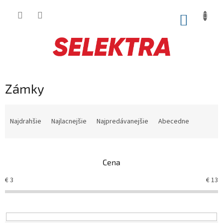
Prejsť
na
NÁKUP
obsah
KOŠÍK
Zámky
R
a
Najdrahšie
Najlacnejšie
Najpredávanejšie
Abecedne
d
e
n
Cena
i
e
€
3
€
13
p
r
o
d