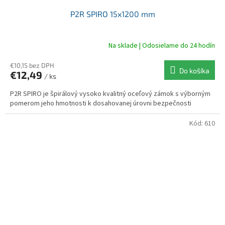
P2R SPIRO 15x1200 mm
Na sklade | Odosielame do 24 hodín
€10,15 bez DPH
Do košíka
€12,49
/ ks
P2R SPIRO je špirálový vysoko kvalitný oceľový zámok s výborným
pomerom jeho hmotnosti k dosahovanej úrovni bezpečnosti
Kód:
610