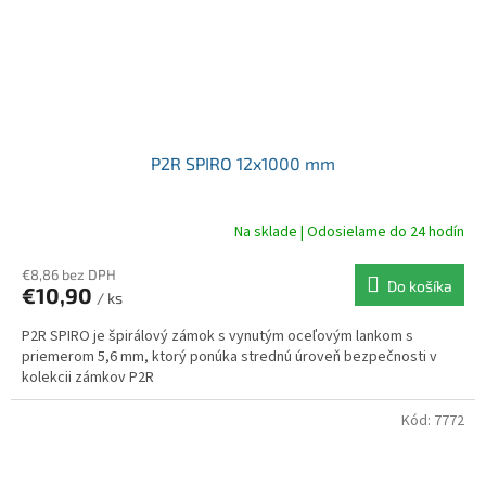
P2R SPIRO 12x1000 mm
Na sklade | Odosielame do 24 hodín
€8,86 bez DPH
Do košíka
€10,90
/ ks
P2R SPIRO je špirálový zámok s vynutým oceľovým lankom s
priemerom 5,6 mm, ktorý ponúka strednú úroveň bezpečnosti v
kolekcii zámkov P2R
Kód:
7772