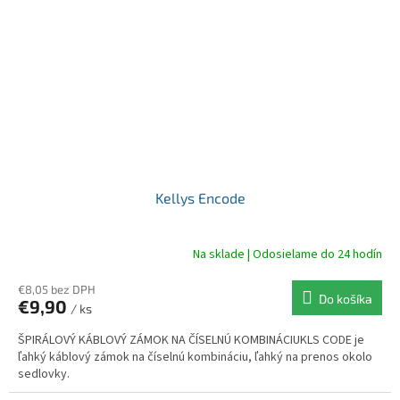
Kellys Encode
Na sklade | Odosielame do 24 hodín
€8,05 bez DPH
Do košíka
€9,90
/ ks
ŠPIRÁLOVÝ KÁBLOVÝ ZÁMOK NA ČÍSELNÚ KOMBINÁCIUKLS CODE je
ľahký káblový zámok na číselnú kombináciu, ľahký na prenos okolo
sedlovky.