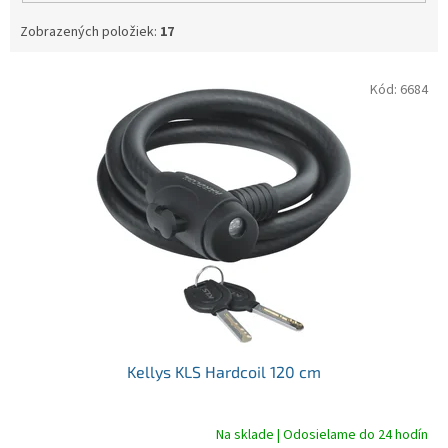
Zobrazených položiek:
17
V
Kód:
6684
ý
p
i
s
p
r
o
d
u
k
t
o
v
Kellys KLS Hardcoil 120 cm
Na sklade | Odosielame do 24 hodín