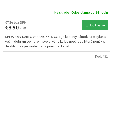
Na sklade | Odosielame do 24 hodín
€7,24 bez DPH
Do košíka
€8,90
/ ks
ŠPIRÁLOVÝ KÁBLOVÝ ZÁMOKKLS COIL je káblový zámok na bicykel s
veľmi dobrým pomerom svojej váhy ku bezpečnosti ktorú ponúka.
Je skladný a jednoduchý na použitie. Level...
Kód:
431