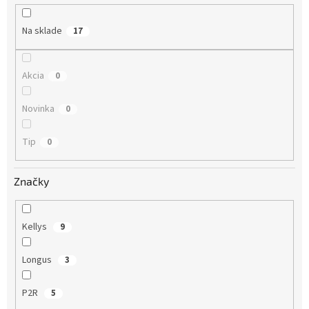
u
k
Na sklade
17
t
o
v
Akcia
0
Novinka
0
Tip
0
Značky
Kellys
9
Longus
3
P2R
5