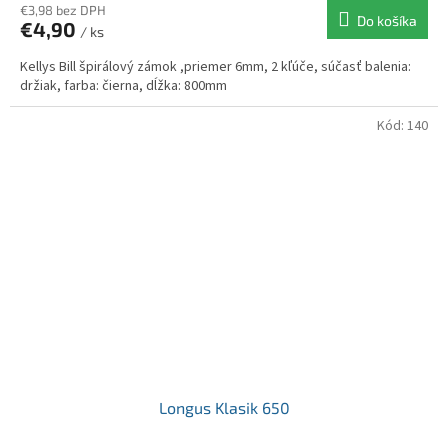
€3,98 bez DPH
Do košíka
€4,90
/ ks
Kellys Bill špirálový zámok ,priemer 6mm, 2 kľúče, súčasť balenia:
držiak, farba: čierna, dĺžka: 800mm
Kód:
140
Longus Klasik 650