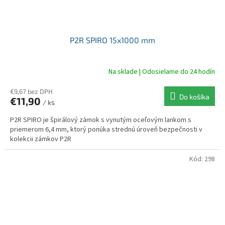
P2R SPIRO 15x1000 mm
Na sklade | Odosielame do 24 hodín
€9,67 bez DPH
Do košíka
€11,90
/ ks
P2R SPIRO je špirálový zámok s vynutým oceľovým lankom s
priemerom 6,4 mm, ktorý ponúka strednú úroveň bezpečnosti v
kolekcii zámkov P2R
Kód:
298