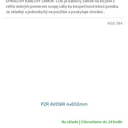
ŠPIRÁLOVÝ KÁBLOVÝ ZÁMOK COIL je káblový zámok na bicykel s
veľmi dobrým pomerom svojej váhy ku bezpečnosti ktorú ponúka.
Je skladný a jednoduchý na použitie a poskytuje strednú...
Kód:
584
P2R AVENIR 4x650mm
Na sklade | Odosielame do 24 hodín