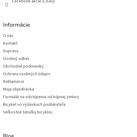
Facebook akcie a zľavy
v
k
y
v
Informácie
ý
p
O nás
i
s
Kontakt
u
Doprava
Osobný odber
Obchodné podmienky
Ochrana osobných údajov
Reklamácie
Moja objednávka
Formulár na odstúpenie od kúpnej zmluvy
Bicykel vo výdavkoch podnikateľa
Veľkostné tabuľky bicyklov
Blog