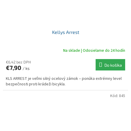
Kellys Arrest
Na sklade | Odosielame do 24 hodín
€6,42 bez DPH
Do košíka
€7,90
/ ks
KLS ARREST je veľmi silný ocelový zámok – ponúka extrémny level
bezpečnosti proti krádeži bicykla.
Kód:
845