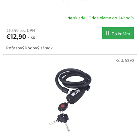
Na sklade | Odosielame do 24 hodín
€10,49 bez DPH
Do košíka
€12,90
/ ks
Reťazový kódový zámok
Kód:
5890