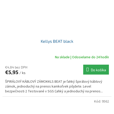
Kellys BEAT black
Na sklade | Odosielame do 24 hodín
€4,84 bez DPH
Do košíka
€5,95
/ ks
ŠPIRÁLOVÝ KÁBLOVÝ ZÁMOKKLS BEAT je ľahký špirálový káblový
zámok, jednoduchý na prenos kamkoľvek pôjdete. Level
bezpečnosti 2 Testované v SGS Ľahký a jednoduchý na prenos...
Kód:
9562