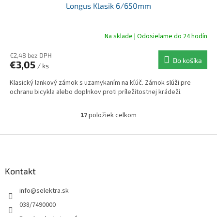
Longus Klasik 6/650mm
Na sklade | Odosielame do 24 hodín
€2,48 bez DPH
Do košíka
€3,05
/ ks
Klasický lankový zámok s uzamykaním na kľúč. Zámok slúži pre
ochranu bicykla alebo doplnkov proti príležitostnej krádeži.
17
položiek celkom
O
v
l
Z
á
á
d
p
a
ä
Kontakt
c
t
i
info
@
selektra.sk
i
e
p
e
038/7490000
r