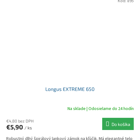
Kód:
895
Longus EXTREME 650
Na sklade | Odosielame do 24 hodín
€4,80 bez DPH
Do košíka
€5,90
/ ks
Robustný dlhý špirálový lankový zámok na kľúčik. Má elegantné telo