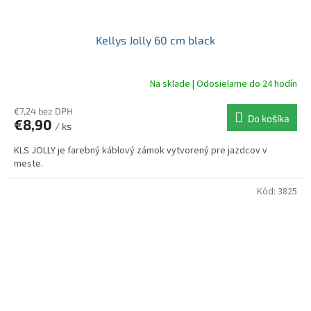
Kellys Jolly 60 cm black
Na sklade | Odosielame do 24 hodín
€7,24 bez DPH
Do košíka
€8,90
/ ks
KLS JOLLY je farebný káblový zámok vytvorený pre jazdcov v
meste.
Kód:
3825