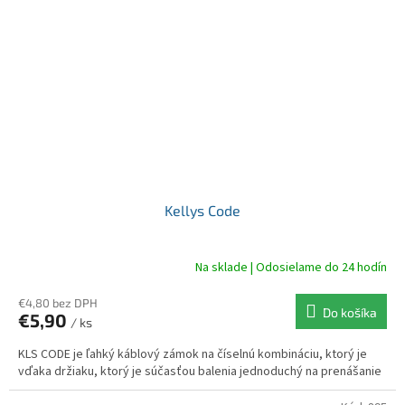
Kellys Code
Na sklade | Odosielame do 24 hodín
€4,80 bez DPH
Do košíka
€5,90
/ ks
KLS CODE je ľahký káblový zámok na číselnú kombináciu, ktorý je
vďaka držiaku, ktorý je súčasťou balenia jednoduchý na prenášanie