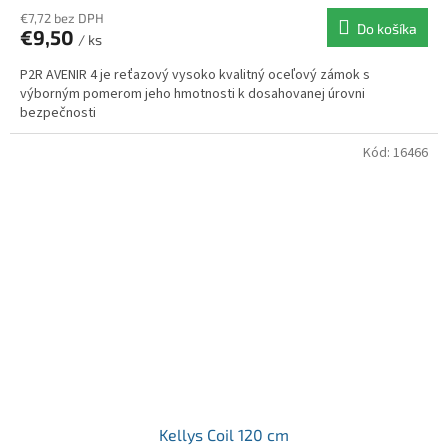
€7,72 bez DPH
Do košíka
€9,50
/ ks
P2R AVENIR 4 je reťazový vysoko kvalitný oceľový zámok s
výborným pomerom jeho hmotnosti k dosahovanej úrovni
bezpečnosti
Kód:
16466
Kellys Coil 120 cm