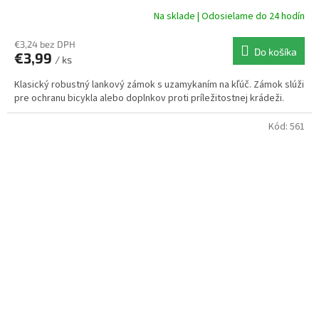
Na sklade | Odosielame do 24 hodín
€3,24 bez DPH
Do košíka
€3,99
/ ks
Klasický robustný lankový zámok s uzamykaním na kľúč. Zámok slúži
pre ochranu bicykla alebo doplnkov proti príležitostnej krádeži.
Kód:
561