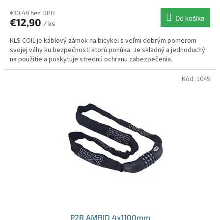
€10,49 bez DPH
Do košíka
€12,90
/ ks
KLS COIL je káblový zámok na bicykel s veľmi dobrým pomerom
svojej váhy ku bezpečnosti ktorú ponúka. Je skladný a jednoduchý
na použitie a poskytuje strednú ochranu zabezpečenia.
Kód:
1045
P2R AMBID 4x1100mm