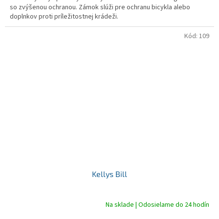
so zvýšenou ochranou. Zámok slúži pre ochranu bicykla alebo
doplnkov proti príležitostnej krádeži.
Kód:
109
Kellys Bill
Na sklade | Odosielame do 24 hodín