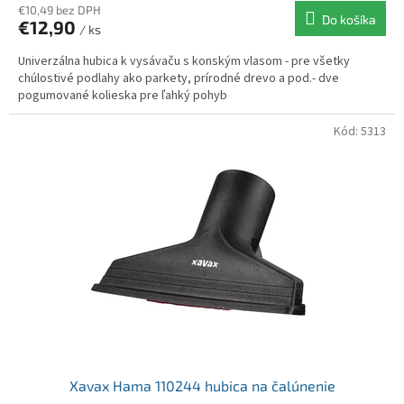
€10,49 bez DPH
Do košíka
€12,90
/ ks
Univerzálna hubica k vysávaču s konským vlasom - pre všetky
chúlostivé podlahy ako parkety, prírodné drevo a pod.- dve
pogumované kolieska pre ľahký pohyb
Kód:
5313
Xavax Hama 110244 hubica na čalúnenie