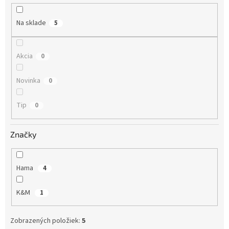
u
k
Na sklade
5
t
o
v
Akcia
0
Novinka
0
Tip
0
Značky
Hama
4
K&M
1
Zobrazených položiek:
5