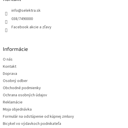
c
t
i
info
@
selektra.sk
i
e
p
e
038/7490000
r
Facebook akcie a zľavy
v
k
y
v
Informácie
ý
p
O nás
i
s
Kontakt
u
Doprava
Osobný odber
Obchodné podmienky
Ochrana osobných údajov
Reklamácie
Moja objednávka
Formulár na odstúpenie od kúpnej zmluvy
Bicykel vo výdavkoch podnikateľa