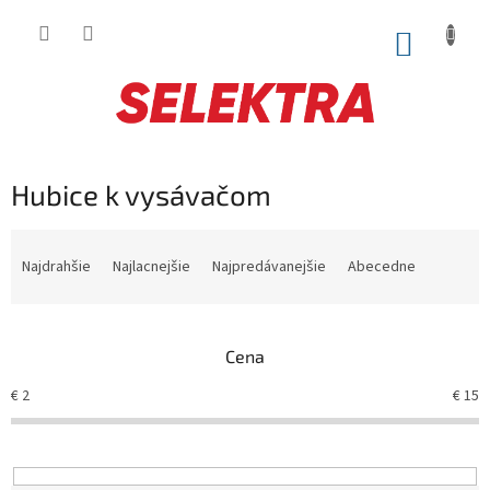
Prejsť
na
NÁKUP
obsah
KOŠÍK
Hubice k vysávačom
R
a
Najdrahšie
Najlacnejšie
Najpredávanejšie
Abecedne
d
e
n
Cena
i
e
€
2
€
15
p
r
o
d