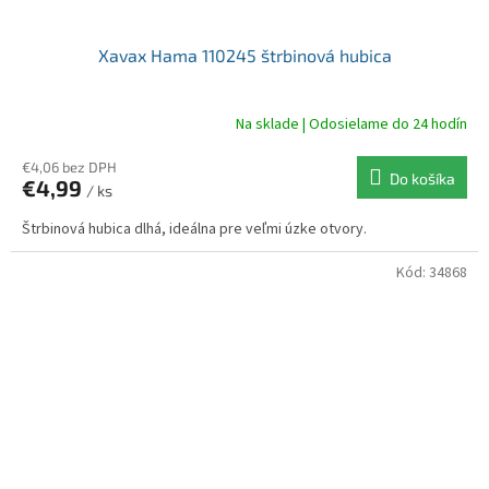
Xavax Hama 110245 štrbinová hubica
Na sklade | Odosielame do 24 hodín
€4,06 bez DPH
Do košíka
€4,99
/ ks
Štrbinová hubica dlhá, ideálna pre veľmi úzke otvory.
Kód:
34868