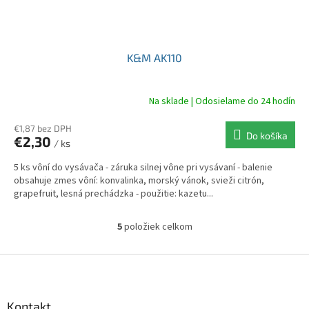
K&M AK110
Na sklade | Odosielame do 24 hodín
€1,87 bez DPH
Do košíka
€2,30
/ ks
5 ks vôní do vysávača - záruka silnej vône pri vysávaní - balenie
obsahuje zmes vôní: konvalinka, morský vánok, svieži citrón,
grapefruit, lesná prechádzka - použitie: kazetu...
5
položiek celkom
O
v
l
Z
á
á
d
p
a
ä
Kontakt