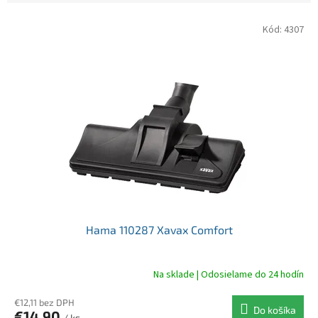
V
Kód:
4307
ý
p
i
s
p
r
o
d
u
k
t
o
v
Hama 110287 Xavax Comfort
Na sklade | Odosielame do 24 hodín
€12,11 bez DPH
Do košíka
€14,90
/ ks