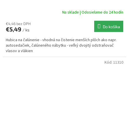
Na sklade | Odosielame do 24 hodín
€4,46 bez DPH
Do košíka
€5,49
/ ks
Hubica na čalúnenie - vhodná na čistenie menších plôch ako napr.
autosedačiek, čalúneného nábytku - veľký dvojitý odstraňovač
vlasov a vlákien
Kód:
11310