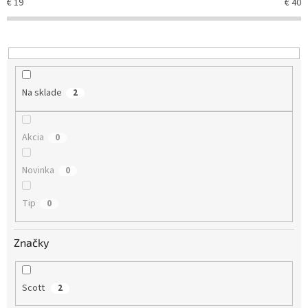
€
19
€
40
p
r
o
d
u
k
Na sklade
2
t
o
v
Akcia
0
Novinka
0
Tip
0
Značky
Scott
2