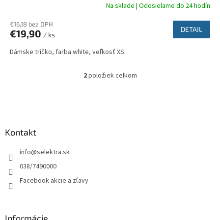
Na sklade | Odosielame do 24 hodín
€16,18 bez DPH
DETAIL
€19,90
/ ks
Dámske tričko, farba white, veľkosť XS.
2
položiek celkom
O
v
l
Z
á
á
d
p
a
ä
Kontakt
c
t
i
info
@
selektra.sk
i
e
p
e
038/7490000
r
Facebook akcie a zľavy
v
k
y
v
Informácie
ý