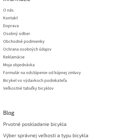
p
O nás
i
s
Kontakt
u
Doprava
Osobný odber
Obchodné podmienky
Ochrana osobných údajov
Reklamácie
Moja objednávka
Formulár na odstúpenie od kúpnej zmluvy
Bicykel vo výdavkoch podnikateľa
Veľkostné tabuľky bicyklov
Blog
Prvotné poskladanie bicykla
Výber správnej veľkosti a typu bicykla