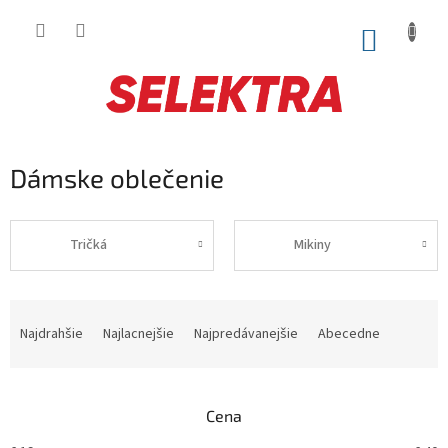
Prejsť
na
NÁKUP
obsah
KOŠÍK
Dámske oblečenie
Tričká
Mikiny
R
a
Najdrahšie
Najlacnejšie
Najpredávanejšie
Abecedne
d
e
n
Cena
i
e