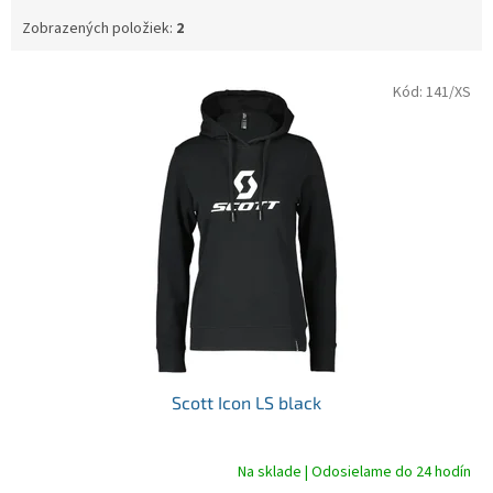
Zobrazených položiek:
2
V
Kód:
141/XS
ý
p
i
s
p
r
o
d
u
k
t
o
v
Scott Icon LS black
Na sklade | Odosielame do 24 hodín