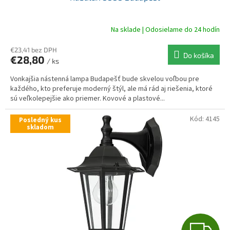
D
A
Na sklade | Odosielame do 24 hodín
R
€23,41 bez DPH
Do košíka
€28,80
/ ks
M
Vonkajšia nástenná lampa Budapešť bude skvelou voľbou pre
O
každého, kto preferuje moderný štýl, ale má rád aj riešenia, ktoré
sú veľkolepejšie ako priemer. Kovové a plastové...
Kód:
4145
Posledný kus
skladom
Z