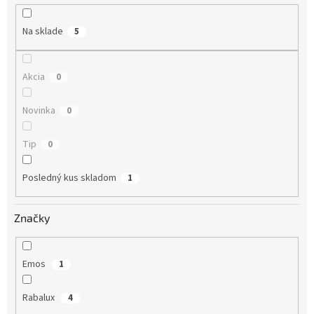
u
k
Na sklade
5
t
o
v
Akcia
0
Novinka
0
Tip
0
Posledný kus skladom
1
Značky
Emos
1
Rabalux
4