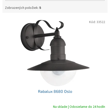
Zobrazených položiek:
5
V
Kód:
33522
ý
p
i
s
p
r
o
d
u
k
t
o
v
Rabalux 8680 Oslo
Na sklade | Odosielame do 24 hodín