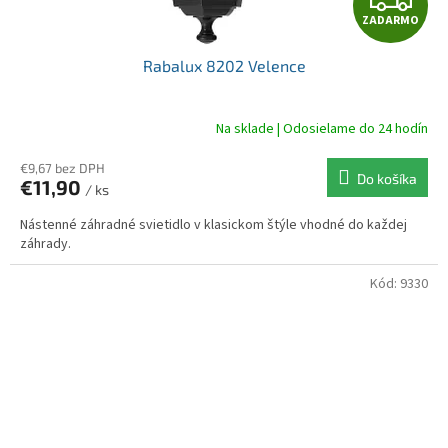
ZADARMO
A
Rabalux 8202 Velence
D
A
Na sklade | Odosielame do 24 hodín
R
€9,67 bez DPH
Do košíka
€11,90
/ ks
M
Nástenné záhradné svietidlo v klasickom štýle vhodné do každej
O
záhrady.
Kód:
9330