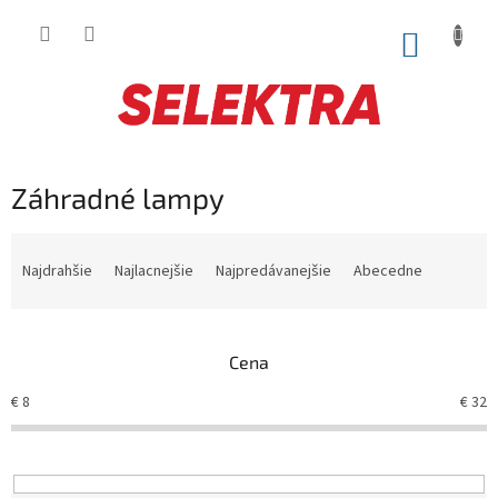
Prejsť
na
NÁKUP
obsah
KOŠÍK
Záhradné lampy
R
a
Najdrahšie
Najlacnejšie
Najpredávanejšie
Abecedne
d
e
n
Cena
i
e
€
8
€
32
p
r
o
d