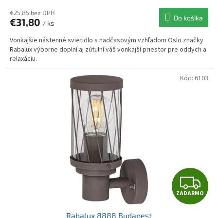
€25,85 bez DPH
Do košíka
€31,80
/ ks
Vonkajšie nástenné svietidlo s nadčasovým vzhľadom Oslo značky
Rabalux výborne doplní aj zútulní váš vonkajší priestor pre oddych a
relaxáciu.
Kód:
6103
Z
ZADARMO
A
Rabalux 8888 Budapest