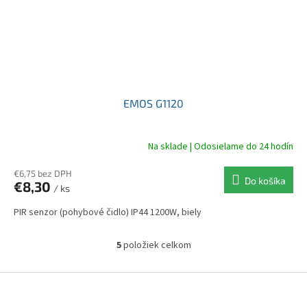
EMOS G1120
Na sklade | Odosielame do 24 hodín
€6,75 bez DPH
Do košíka
€8,30
/ ks
PIR senzor (pohybové čidlo) IP44 1200W, biely
5
položiek celkom
O
v
l
Z
á
á
d