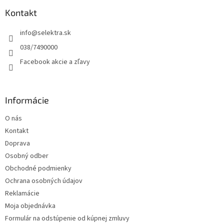
p
a
ä
Kontakt
c
t
i
info
@
selektra.sk
i
e
p
e
038/7490000
r
Facebook akcie a zľavy
v
k
y
v
Informácie
ý
p
O nás
i
s
Kontakt
u
Doprava
Osobný odber
Obchodné podmienky
Ochrana osobných údajov
Reklamácie
Moja objednávka
Formulár na odstúpenie od kúpnej zmluvy