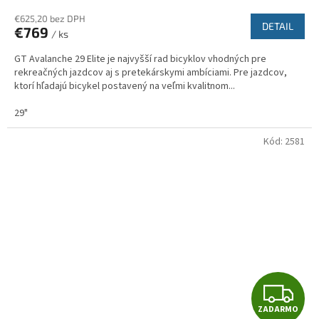
R
€625,20 bez DPH
DETAIL
€769
/ ks
M
GT Avalanche 29 Elite je najvyšší rad bicyklov vhodných pre
O
rekreačných jazdcov aj s pretekárskymi ambíciami. Pre jazdcov,
ktorí hľadajú bicykel postavený na veľmi kvalitnom...
29"
Kód:
2581
Z
ZADARMO