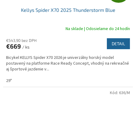
A
Kellys Spider X70 2025 Thunderstorm Blue
D
A
Na sklade | Odosielame do 24 hodín
R
€543,90 bez DPH
DETAIL
€669
/ ks
M
Bicykel KELLYS Spider X70 2026 je univerzálny horský model
O
postavený na platforme Race Ready Concept, vhodný na rekreačné
aj športové jazdenie v...
29"
Kód:
636/M