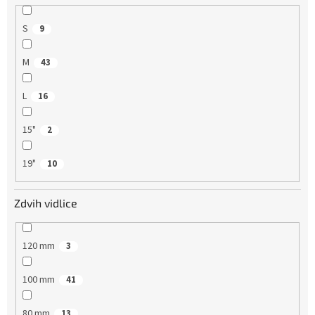
S
9
M
43
L
16
15"
2
19"
10
Zdvih vidlice
120 mm
3
100 mm
41
80 mm
13