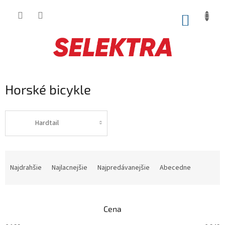
Prejsť
na
NÁKUP
obsah
KOŠÍK
Horské bicykle
Hardtail
R
a
Najdrahšie
Najlacnejšie
Najpredávanejšie
Abecedne
d
e
n
Cena
i
e