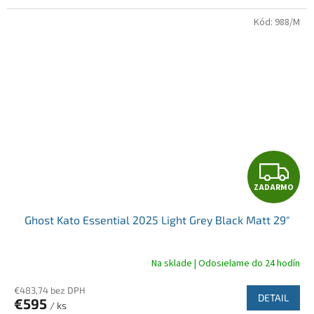
Kód:
988/M
Z
ZADARMO
A
Ghost Kato Essential 2025 Light Grey Black Matt 29"
D
A
Na sklade | Odosielame do 24 hodín
R
€483,74 bez DPH
DETAIL
€595
/ ks