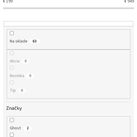
€
199
€
949
p
r
o
d
u
k
Na sklade
63
t
o
v
Akcia
0
Novinka
0
Tip
0
Značky
Ghost
2