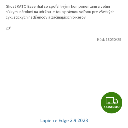
M
Ghost KATO Essential so spoľahlivými komponentami a veľmi
O
nízkymi nárokmi na údržbu je tou správnou voľbou pre všetkých
cyklistických nadšencov a začínajúcich bikerov.
29"
Kód:
18050/29-
Z
ZADARMO
A
Lapierre Edge 2.9 2023
D