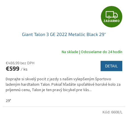
Z
ZADARMO
A
Giant Talon 3 GE 2022 Metallic Black 29"
D
A
Na sklade | Odosielame do 24 hodín
R
€486,99 bez DPH
DETAIL
€599
/ ks
M
Doprajte si skvelý pocit z jazdy s našim vylepšeným športovo
O
ladeným hardtailom Talon. Pokiaľ hľadáte spoľahlivé horské kolo za
príjemnú cenu, Talon je ten pravý bicykel pre Vás...
29"
Kód:
6608/L