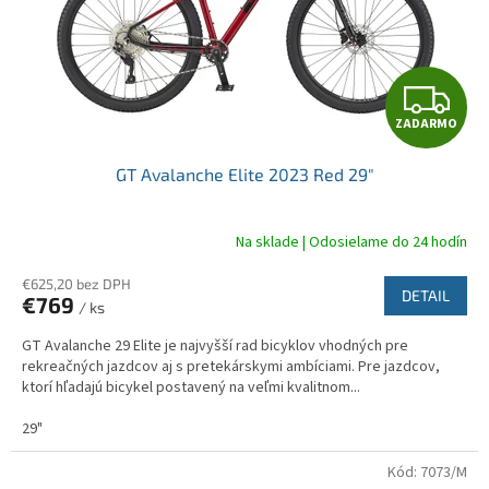
Z
ZADARMO
A
GT Avalanche Elite 2023 Red 29"
D
A
Na sklade | Odosielame do 24 hodín
R
€625,20 bez DPH
DETAIL
€769
/ ks
M
GT Avalanche 29 Elite je najvyšší rad bicyklov vhodných pre
O
rekreačných jazdcov aj s pretekárskymi ambíciami. Pre jazdcov,
ktorí hľadajú bicykel postavený na veľmi kvalitnom...
29"
Kód:
7073/M