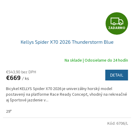
Z
ZADARMO
A
Kellys Spider X70 2026 Thunderstorm Blue
D
A
Na sklade | Odosielame do 24 hodín
R
€543,90 bez DPH
DETAIL
€669
/ ks
M
Bicykel KELLYS Spider X70 2026 je univerzálny horský model
O
postavený na platforme Race Ready Concept, vhodný na rekreačné
aj športové jazdenie v...
29"
Kód:
6706/L