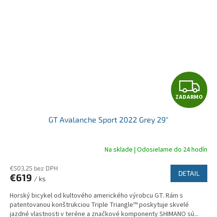
Z
ZADARMO
A
GT Avalanche Sport 2022 Grey 29"
D
A
Na sklade | Odosielame do 24 hodín
R
€503,25 bez DPH
DETAIL
€619
/ ks
M
Horský bicykel od kultového amerického výrobcu GT. Rám s
O
patentovanou konštrukciou Triple Triangle™ poskytuje skvelé
jazdné vlastnosti v teréne a značkové komponenty SHIMANO sú...