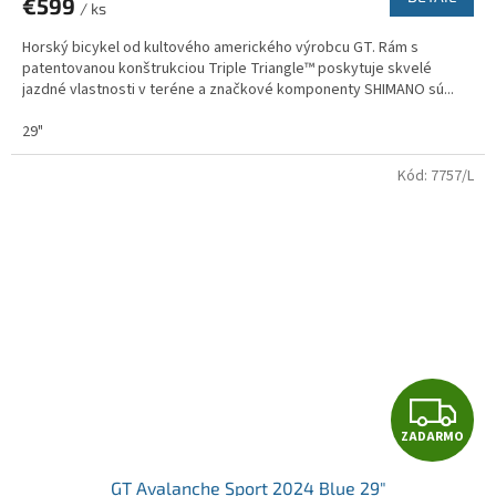
€599
/ ks
M
Horský bicykel od kultového amerického výrobcu GT. Rám s
O
patentovanou konštrukciou Triple Triangle™ poskytuje skvelé
jazdné vlastnosti v teréne a značkové komponenty SHIMANO sú...
29"
Kód:
7757/L
Z
ZADARMO
A
GT Avalanche Sport 2024 Blue 29"