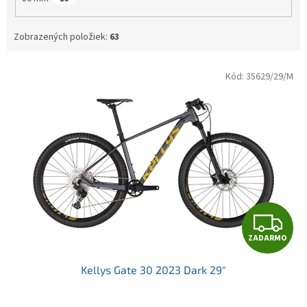
Zobrazených položiek:
63
V
Kód:
35629/29/M
ý
p
i
s
p
r
o
d
u
Z
k
t
ZADARMO
A
o
v
Kellys Gate 30 2023 Dark 29"
D