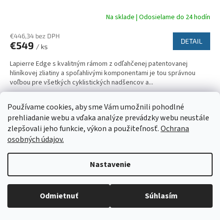
A
Na sklade | Odosielame do 24 hodín
R
€446,34 bez DPH
DETAIL
€549
/ ks
M
Lapierre Edge s kvalitným rámom z odľahčenej patentovanej
O
hliníkovej zliatiny a spoľahlivými komponentami je tou správnou
voľbou pre všetkých cyklistických nadšencov a...
29"
Používame cookies, aby sme Vám umožnili pohodlné
prehliadanie webu a vďaka analýze prevádzky webu neustále
Kód:
8379
zlepšovali jeho funkcie, výkon a použiteľnosť.
Ochrana
osobných údajov.
Nastavenie
Objednaný tovar si môžete prevziať osobne v predajni SELEKTRA,
Družstevná 1143/24, Partizánske, tel.: 038/7490000. Všetok tovar je
Odmietnuť
Súhlasím
ihneď dostupný na našom sklade.