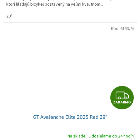
O
ktorí hľadajú bicykel postavený na veľmi kvalitnom...
29"
Kód:
6153/M
Z
ZADARMO
A
GT Avalanche Elite 2025 Red 29"
D
A
Na sklade | Odosielame do 24 hodín