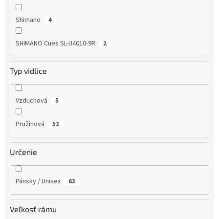
Shimano
4
SHIMANO Cues SL-U4010-9R
2
Typ vidlice
Vzduchová
5
Pružinová
52
Určenie
Pánsky / Unisex
63
Veľkosť rámu