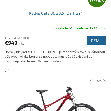
ZADARMO
A
Kellys Gate 30 2024 Dark 29"
D
A
Na sklade | Odosielame do 24 hodín
R
€771,54 bez DPH
DETAIL
€949
/ ks
M
Horský bicykel KELLYS GATE 30 29" - je moderný bicykel s výbornou
O
výbavou, vďaka ktorej sa nebudete musieť báť vyjsť ani do
náročnejšieho terénu. Väčšie bicykle s...
29"
Kód:
592/M