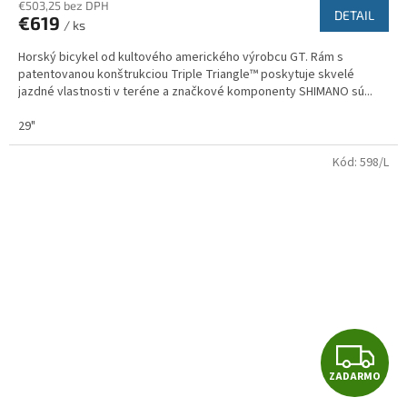
R
€503,25 bez DPH
DETAIL
€619
/ ks
M
Horský bicykel od kultového amerického výrobcu GT. Rám s
O
patentovanou konštrukciou Triple Triangle™ poskytuje skvelé
jazdné vlastnosti v teréne a značkové komponenty SHIMANO sú...
29"
Kód:
598/L
Z
ZADARMO
A