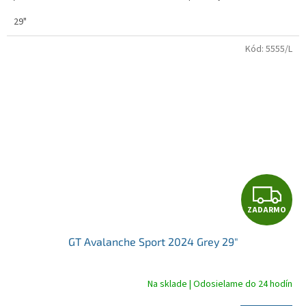
29"
Kód:
5555/L
Z
ZADARMO
A
GT Avalanche Sport 2024 Grey 29"
D
A
Na sklade | Odosielame do 24 hodín