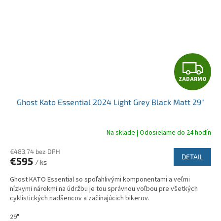
Z
ZADARMO
A
Ghost Kato Essential 2024 Light Grey Black Matt 29"
D
A
Na sklade | Odosielame do 24 hodín
R
€483,74 bez DPH
DETAIL
€595
/ ks
M
Ghost KATO Essential so spoľahlivými komponentami a veľmi
O
nízkymi nárokmi na údržbu je tou správnou voľbou pre všetkých
cyklistických nadšencov a začínajúcich bikerov.
29"