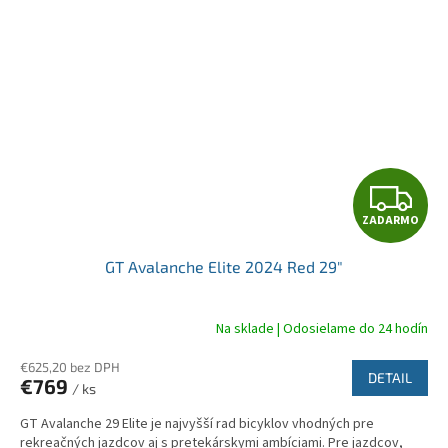
Z
ZADARMO
A
GT Avalanche Elite 2024 Red 29"
D
A
Na sklade | Odosielame do 24 hodín
R
€625,20 bez DPH
DETAIL
€769
/ ks
M
GT Avalanche 29 Elite je najvyšší rad bicyklov vhodných pre
rekreačných jazdcov aj s pretekárskymi ambíciami. Pre jazdcov,