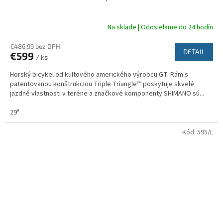
D
A
Na sklade | Odosielame do 24 hodín
R
€486,99 bez DPH
DETAIL
€599
/ ks
M
Horský bicykel od kultového amerického výrobcu GT. Rám s
O
patentovanou konštrukciou Triple Triangle™ poskytuje skvelé
jazdné vlastnosti v teréne a značkové komponenty SHIMANO sú...
29"
Kód:
595/L