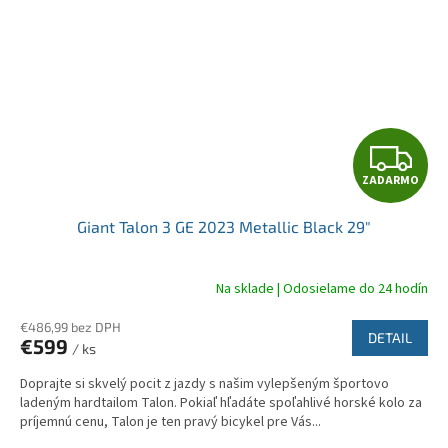
Z
ZADARMO
A
Giant Talon 3 GE 2023 Metallic Black 29"
D
A
Na sklade | Odosielame do 24 hodín
R
€486,99 bez DPH
DETAIL
€599
/ ks
M
Doprajte si skvelý pocit z jazdy s našim vylepšeným športovo
O
ladeným hardtailom Talon. Pokiaľ hľadáte spoľahlivé horské kolo za
príjemnú cenu, Talon je ten pravý bicykel pre Vás...