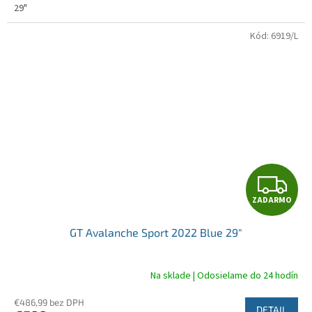
29"
Kód:
6919/L
Z
ZADARMO
A
GT Avalanche Sport 2022 Blue 29"
D
A
Na sklade | Odosielame do 24 hodín
R
€486,99 bez DPH
DETAIL