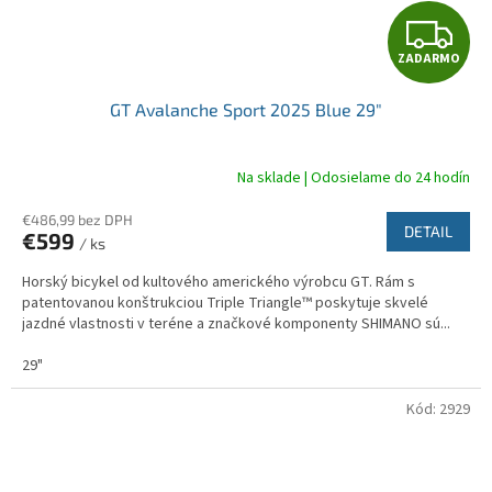
Z
ZADARMO
A
GT Avalanche Sport 2025 Blue 29"
D
A
Na sklade | Odosielame do 24 hodín
R
€486,99 bez DPH
DETAIL
€599
/ ks
M
Horský bicykel od kultového amerického výrobcu GT. Rám s
O
patentovanou konštrukciou Triple Triangle™ poskytuje skvelé
jazdné vlastnosti v teréne a značkové komponenty SHIMANO sú...
29"
Kód:
2929