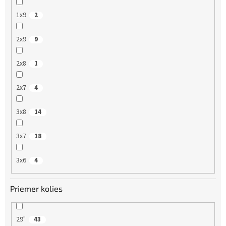
1x9
2
2x9
9
2x8
1
2x7
4
3x8
14
3x7
18
3x6
4
Priemer kolies
29"
43