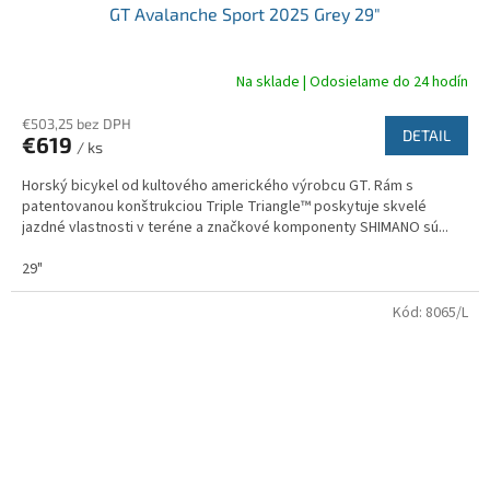
GT Avalanche Sport 2025 Grey 29"
D
A
Na sklade | Odosielame do 24 hodín
R
€503,25 bez DPH
DETAIL
€619
/ ks
M
Horský bicykel od kultového amerického výrobcu GT. Rám s
O
patentovanou konštrukciou Triple Triangle™ poskytuje skvelé
jazdné vlastnosti v teréne a značkové komponenty SHIMANO sú...
29"
Kód:
8065/L