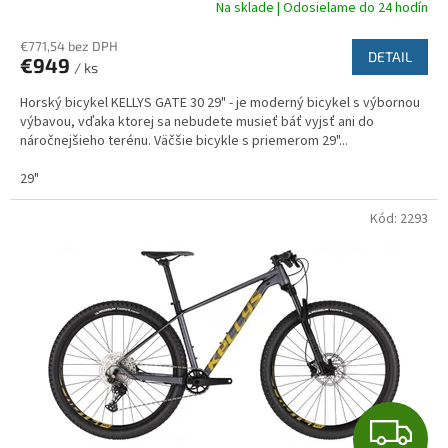
A
Na sklade | Odosielame do 24 hodín
R
€771,54 bez DPH
DETAIL
€949
/ ks
M
Horský bicykel KELLYS GATE 30 29" - je moderný bicykel s výbornou
O
výbavou, vďaka ktorej sa nebudete musieť báť vyjsť ani do
náročnejšieho terénu. Väčšie bicykle s priemerom 29"...
29"
Kód:
2293
Z