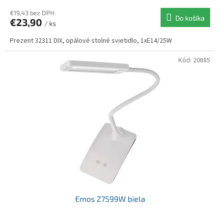
€19,43 bez DPH
Do košíka
€23,90
/ ks
Prezent 32311 DIX, opálové stolné svietidlo, 1xE14/25W
Kód:
20885
Emos Z7599W biela