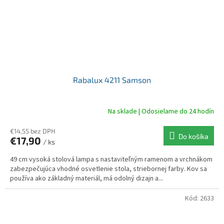
Rabalux 4211 Samson
Na sklade | Odosielame do 24 hodín
€14,55 bez DPH
Do košíka
€17,90
/ ks
49 cm vysoká stolová lampa s nastaviteľným ramenom a vrchnákom
zabezpečujúca vhodné osvetlenie stola, striebornej farby. Kov sa
používa ako základný materiál, má odolný dizajn a...
Kód:
2633