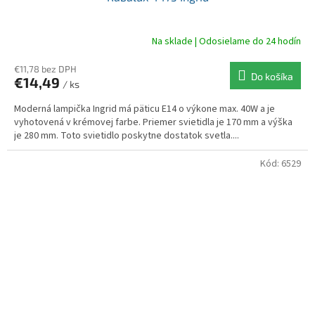
Na sklade | Odosielame do 24 hodín
€11,78 bez DPH
Do košíka
€14,49
/ ks
Moderná lampička Ingrid má päticu E14 o výkone max. 40W a je
vyhotovená v krémovej farbe. Priemer svietidla je 170 mm a výška
je 280 mm. Toto svietidlo poskytne dostatok svetla....
Kód:
6529