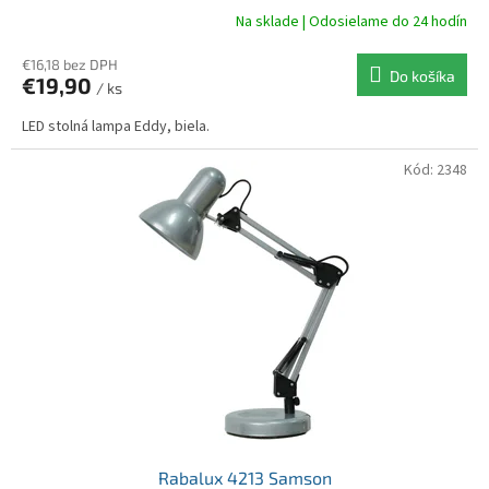
Na sklade | Odosielame do 24 hodín
€16,18 bez DPH
Do košíka
€19,90
/ ks
LED stolná lampa Eddy, biela.
Kód:
2348
Rabalux 4213 Samson