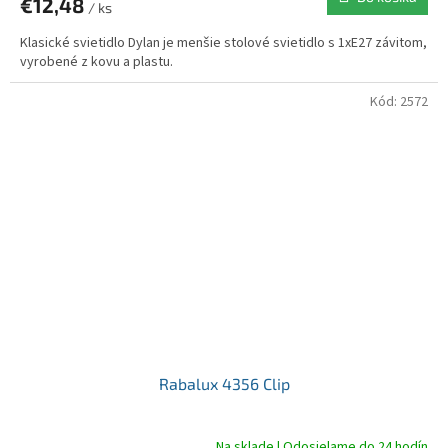
€12,48
/ ks
Klasické svietidlo Dylan je menšie stolové svietidlo s 1xE27 závitom,
vyrobené z kovu a plastu.
Kód:
2572
Rabalux 4356 Clip
Na sklade | Odosielame do 24 hodín