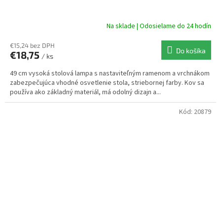
Na sklade | Odosielame do 24 hodín
€15,24 bez DPH
Do košíka
€18,75
/ ks
49 cm vysoká stolová lampa s nastaviteľným ramenom a vrchnákom
zabezpečujúca vhodné osvetlenie stola, striebornej farby. Kov sa
používa ako základný materiál, má odolný dizajn a...
Kód:
20879