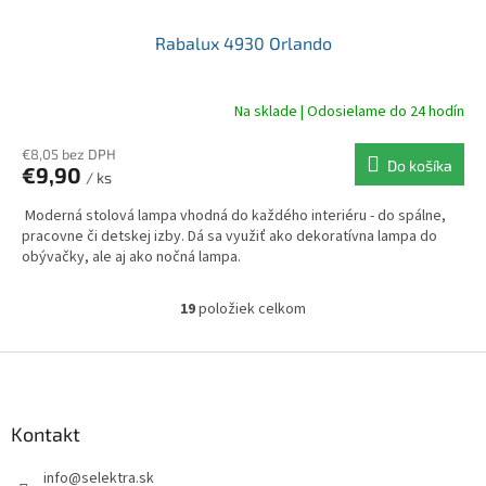
Rabalux 4930 Orlando
Na sklade | Odosielame do 24 hodín
€8,05 bez DPH
Do košíka
€9,90
/ ks
Moderná stolová lampa vhodná do každého interiéru - do spálne,
pracovne či detskej izby. Dá sa využiť ako dekoratívna lampa do
obývačky, ale aj ako nočná lampa.
19
položiek celkom
O
v
l
Z
á
á
d
p
a
ä
Kontakt
c
t
i
info
@
selektra.sk
i
e