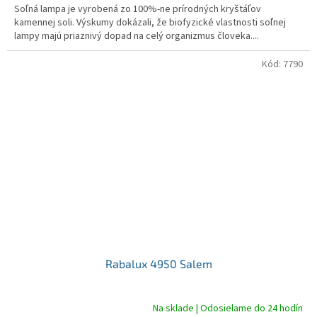
Soľná lampa je vyrobená zo 100%-ne prírodných kryštáľov
kamennej soli. Výskumy dokázali, že biofyzické vlastnosti soľnej
lampy majú priaznivý dopad na celý organizmus človeka....
Kód:
7790
Rabalux 4950 Salem
Na sklade | Odosielame do 24 hodín