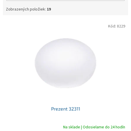
Zobrazených položiek:
19
V
Kód:
8229
ý
p
i
s
p
r
o
d
u
k
t
o
v
Prezent 32311
Na sklade | Odosielame do 24 hodín