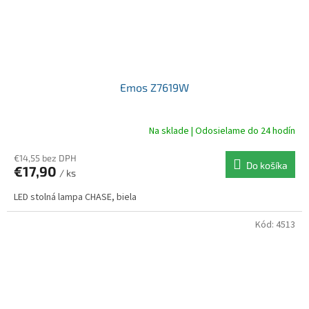
Emos Z7619W
Na sklade | Odosielame do 24 hodín
€14,55 bez DPH
Do košíka
€17,90
/ ks
LED stolná lampa CHASE, biela
Kód:
4513