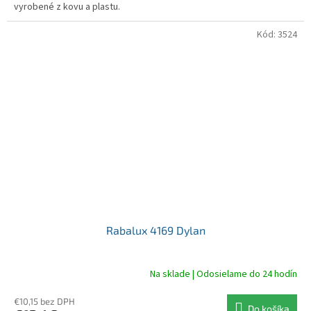
vyrobené z kovu a plastu.
Kód:
3524
Rabalux 4169 Dylan
Na sklade | Odosielame do 24 hodín
€10,15 bez DPH
Do košíka