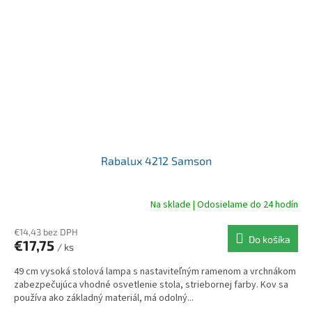
Rabalux 4212 Samson
Na sklade | Odosielame do 24 hodín
€14,43 bez DPH
Do košíka
€17,75
/ ks
49 cm vysoká stolová lampa s nastaviteľným ramenom a vrchnákom
zabezpečujúca vhodné osvetlenie stola, striebornej farby. Kov sa
používa ako základný materiál, má odolný...