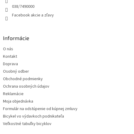
p
e
038/7490000
r
Facebook akcie a zľavy
v
k
y
v
Informácie
ý
p
O nás
i
s
Kontakt
u
Doprava
Osobný odber
Obchodné podmienky
Ochrana osobných údajov
Reklamácie
Moja objednávka
Formulár na odstúpenie od kúpnej zmluvy
Bicykel vo výdavkoch podnikateľa
Veľkostné tabuľky bicyklov