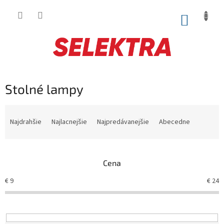
Prejsť
na
NÁKUP
obsah
KOŠÍK
Stolné lampy
R
a
Najdrahšie
Najlacnejšie
Najpredávanejšie
Abecedne
d
e
n
Cena
i
e
€
9
€
24
p
r
o
d