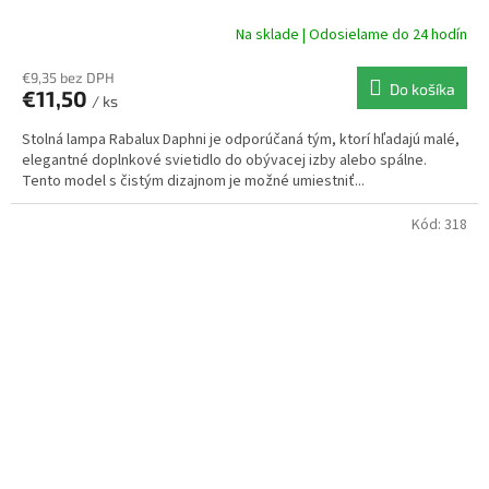
Na sklade | Odosielame do 24 hodín
€9,35 bez DPH
Do košíka
€11,50
/ ks
Stolná lampa Rabalux Daphni je odporúčaná tým, ktorí hľadajú malé,
elegantné doplnkové svietidlo do obývacej izby alebo spálne.
Tento model s čistým dizajnom je možné umiestniť...
Kód:
318