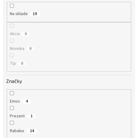
u
k
Na sklade
19
t
o
v
Akcia
0
Novinka
0
Tip
0
Značky
Emos
4
Prezent
1
Rabalux
14