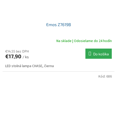
Emos Z7619B
Na sklade | Odosielame do 24 hodín
€14,55 bez DPH
Do košíka
€17,90
/ ks
LED stolná lampa CHASE, čierna
Kód:
686