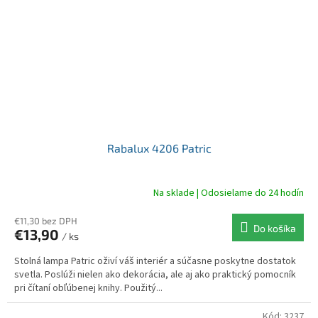
Rabalux 4206 Patric
Na sklade | Odosielame do 24 hodín
€11,30 bez DPH
Do košíka
€13,90
/ ks
Stolná lampa Patric oživí váš interiér a súčasne poskytne dostatok
svetla. Poslúži nielen ako dekorácia, ale aj ako praktický pomocník
pri čítaní obľúbenej knihy. Použitý...
Kód:
3237