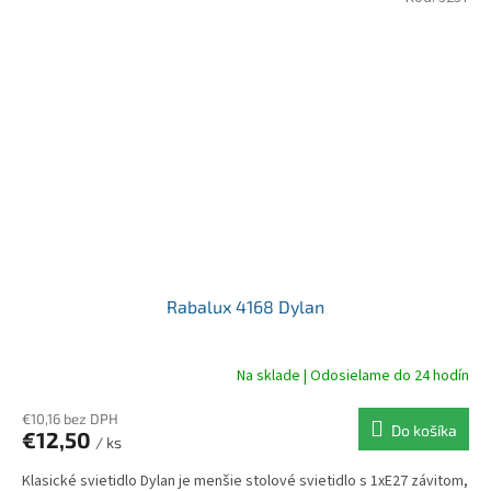
Rabalux 4168 Dylan
Na sklade | Odosielame do 24 hodín
€10,16 bez DPH
Do košíka
€12,50
/ ks
Klasické svietidlo Dylan je menšie stolové svietidlo s 1xE27 závitom,