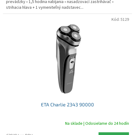
prevádzky • 1,5 hodina nabíjania • nasadzovací zastrihávač •
strihacia hlava + 1 vymeniteľný nadstavec...
Kód:
5129
ETA Charlie 2343 90000
Na sklade | Odosielame do 24 hodín