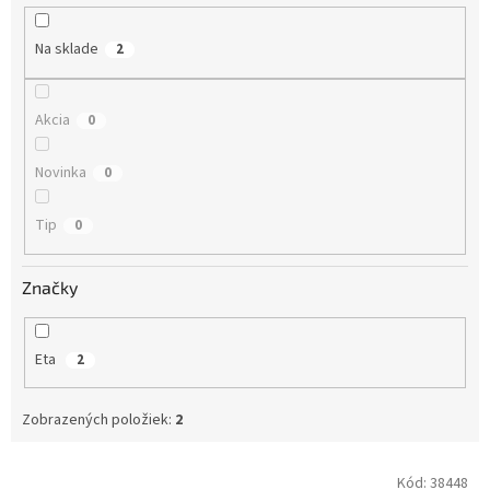
u
k
Na sklade
2
t
o
v
Akcia
0
Novinka
0
Tip
0
Značky
Eta
2
Zobrazených položiek:
2
V
Kód:
38448