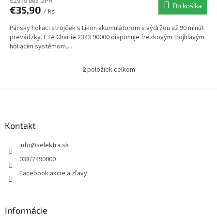
€29,19 bez DPH
Do košíka
€35,90
/ ks
Pánsky holiaci strojček s Li-Ion akumulátorom s výdržou až 90 minút
prevádzky. ETA Charlie 2343 90000 disponuje frézkovým trojhlavým
holiacim systémom,...
2
položiek celkom
O
v
l
Z
á
á
d
p
a
ä
Kontakt
c
t
i
info
@
selektra.sk
i
e
p
e
038/7490000
r
Facebook akcie a zľavy
v
k
y
v
Informácie
ý