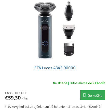
ý
p
i
s
p
r
o
d
u
k
t
o
v
ETA Lucas 4343 90000
Na sklade | Odosielame do 24 hodín
€48,21 bez DPH
Do košíka
€59,30
/ ks
Frézkový holiaci strojček • suché holenie • Li-ion batéria • 50 minút