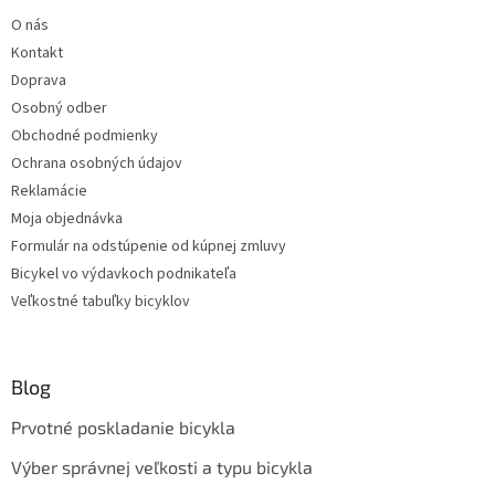
p
O nás
i
s
Kontakt
u
Doprava
Osobný odber
Obchodné podmienky
Ochrana osobných údajov
Reklamácie
Moja objednávka
Formulár na odstúpenie od kúpnej zmluvy
Bicykel vo výdavkoch podnikateľa
Veľkostné tabuľky bicyklov
Blog
Prvotné poskladanie bicykla
Výber správnej veľkosti a typu bicykla