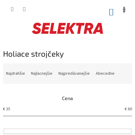
Prejsť
na
NÁKUP
obsah
KOŠÍK
Holiace strojčeky
R
a
Najdrahšie
Najlacnejšie
Najpredávanejšie
Abecedne
d
e
n
Cena
i
e
€
35
€
60
p
r
o
d