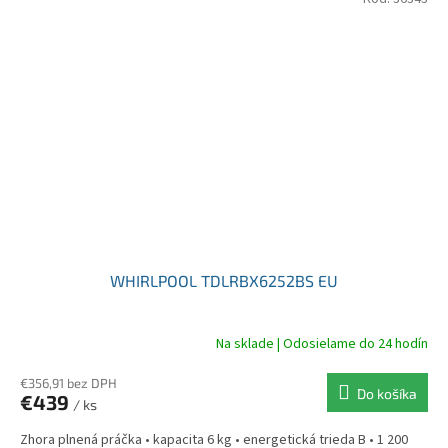
WHIRLPOOL TDLRBX6252BS EU
Na sklade | Odosielame do 24 hodín
€356,91 bez DPH
Do košíka
€439
/ ks
Zhora plnená práčka • kapacita 6 kg • energetická trieda B • 1 200