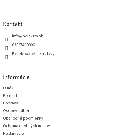
l
Z
á
á
d
p
a
ä
Kontakt
c
t
i
info
@
selektra.sk
i
e
p
e
038/7490000
r
Facebook akcie a zľavy
v
k
y
v
Informácie
ý
p
O nás
i
s
Kontakt
u
Doprava
Osobný odber
Obchodné podmienky
Ochrana osobných údajov
Reklamácie