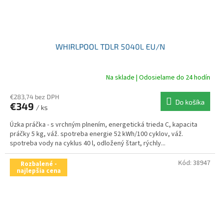
WHIRLPOOL TDLR 5040L EU/N
Na sklade | Odosielame do 24 hodín
€283,74 bez DPH
Do košíka
€349
/ ks
Úzka práčka - s vrchným plnením, energetická trieda C, kapacita
práčky 5 kg, váž. spotreba energie 52 kWh/100 cyklov, váž.
spotreba vody na cyklus 40 l, odložený štart, rýchly...
Kód:
38947
Rozbalené -
najlepšia cena