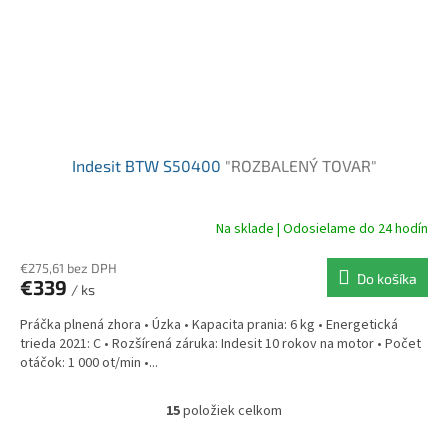
Indesit BTW S50400
"ROZBALENÝ TOVAR"
Na sklade | Odosielame do 24 hodín
€275,61 bez DPH
Do košíka
€339
/ ks
Práčka plnená zhora • Úzka • Kapacita prania: 6 kg • Energetická
trieda 2021: C • Rozšírená záruka: Indesit 10 rokov na motor • Počet
otáčok: 1 000 ot/min •...
15
položiek celkom
O
v