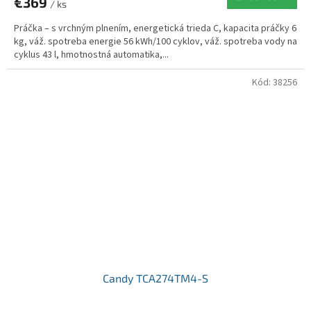
€369
/ ks
Práčka – s vrchným plnením, energetická trieda C, kapacita práčky 6
kg, váž. spotreba energie 56 kWh/100 cyklov, váž. spotreba vody na
cyklus 43 l, hmotnostná automatika,...
Kód:
38256
Candy TCA274TM4-S