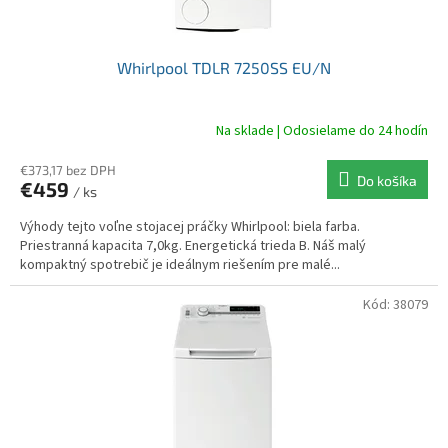
t
o
v
Whirlpool TDLR 7250SS EU/N
Na sklade | Odosielame do 24 hodín
€373,17 bez DPH
Do košíka
€459
/ ks
Výhody tejto voľne stojacej práčky Whirlpool: biela farba.
Priestranná kapacita 7,0kg. Energetická trieda B. Náš malý
kompaktný spotrebič je ideálnym riešením pre malé...
Kód:
38079