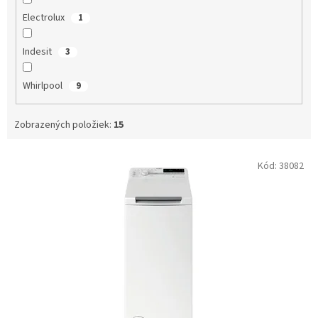
Electrolux
1
Indesit
3
Whirlpool
9
Zobrazených položiek:
15
V
Kód:
38082
ý
p
i
s
p
r
o
d
u
k