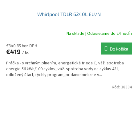
Whirlpool TDLR 6240L EU/N
Na sklade | Odosielame do 24 hodín
€340,65 bez DPH
Do košíka
€419
/ ks
Práčka - s vrchným plnením, energetická trieda C, váž. spotreba
energie 56 kWh/100 cyklov, váž. spotreba vody na cyklus 43 l,
odložený štart, rýchly program, pridanie bielizne v...
Kód:
38334