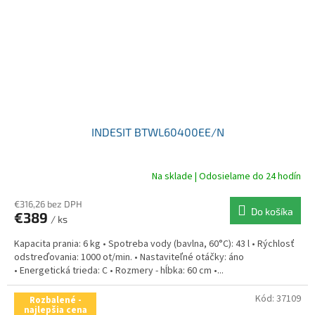
INDESIT BTWL60400EE/N
Na sklade | Odosielame do 24 hodín
€316,26 bez DPH
Do košíka
€389
/ ks
Kapacita prania: 6 kg • Spotreba vody (bavlna, 60°C): 43 l • Rýchlosť
odstreďovania: 1000 ot/min. • Nastaviteľné otáčky: áno
• Energetická trieda: C • Rozmery - hĺbka: 60 cm •...
Kód:
37109
Rozbalené -
najlepšia cena