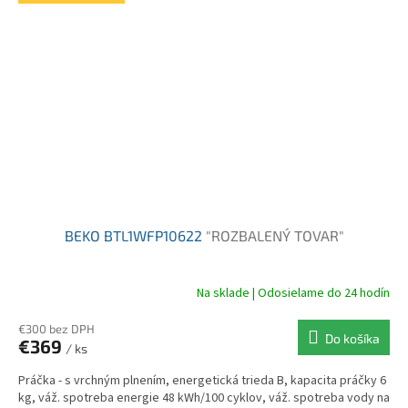
BEKO BTL1WFP10622
"ROZBALENÝ TOVAR"
Na sklade | Odosielame do 24 hodín
€300 bez DPH
Do košíka
€369
/ ks
Práčka - s vrchným plnením, energetická trieda B, kapacita práčky 6
kg, váž. spotreba energie 48 kWh/100 cyklov, váž. spotreba vody na