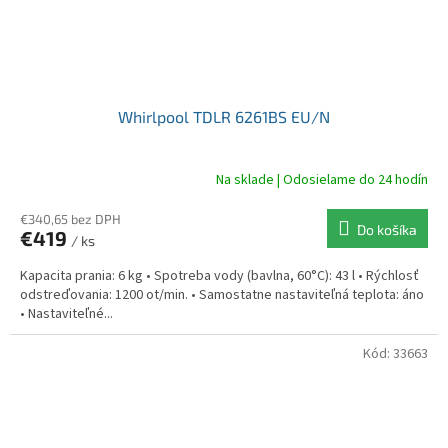
Whirlpool TDLR 6261BS EU/N
Na sklade | Odosielame do 24 hodín
€340,65 bez DPH
Do košíka
€419
/ ks
Kapacita prania: 6 kg • Spotreba vody (bavlna, 60°C): 43 l • Rýchlosť
odstreďovania: 1200 ot/min. • Samostatne nastaviteľná teplota: áno
• Nastaviteľné...
Kód:
33663