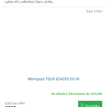
cyklus 43 l, odložený štart, rýchly...
Kód:
37923
Whirlpool TDLR 6240SS EU/N
Na sklade | Odosielame do 24 hodín
€300 bez DPH
Do košíka