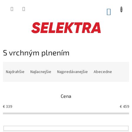
Prejsť
na
NÁKUP
obsah
KOŠÍK
S vrchným plnením
R
a
Najdrahšie
Najlacnejšie
Najpredávanejšie
Abecedne
d
e
n
Cena
i
e
€
339
€
459
p
r
o
d