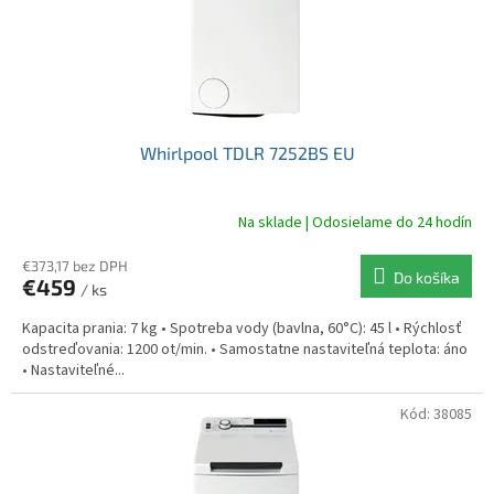
Whirlpool TDLR 7252BS EU
Na sklade | Odosielame do 24 hodín
€373,17 bez DPH
Do košíka
€459
/ ks
Kapacita prania: 7 kg • Spotreba vody (bavlna, 60°C): 45 l • Rýchlosť
odstreďovania: 1200 ot/min. • Samostatne nastaviteľná teplota: áno
• Nastaviteľné...
Kód:
38085