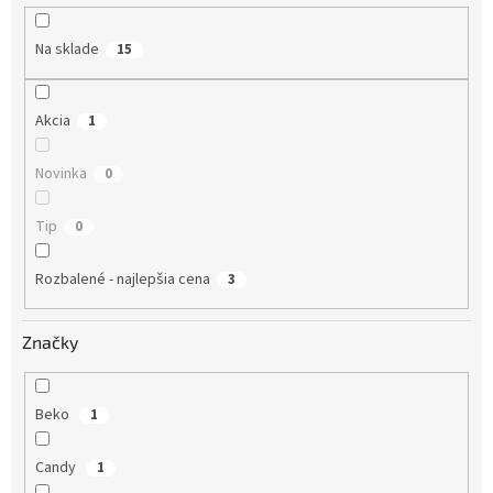
u
k
Na sklade
15
t
o
v
Akcia
1
Novinka
0
Tip
0
Rozbalené - najlepšia cena
3
Značky
Beko
1
Candy
1