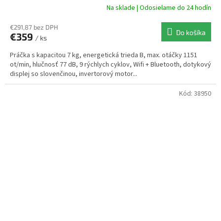
Na sklade | Odosielame do 24 hodín
€291,87 bez DPH
Do košíka
€359
/ ks
Práčka s kapacitou 7 kg, energetická trieda B, max. otáčky 1151
ot/min, hlučnosť 77 dB, 9 rýchlych cyklov, Wifi + Bluetooth, dotykový
displej so slovenčinou, invertorový motor...
Kód:
38950