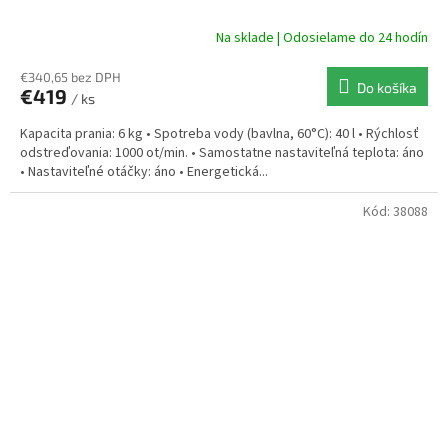
Na sklade | Odosielame do 24 hodín
€340,65 bez DPH
Do košíka
€419
/ ks
Kapacita prania: 6 kg • Spotreba vody (bavlna, 60°C): 40 l • Rýchlosť
odstreďovania: 1000 ot/min. • Samostatne nastaviteľná teplota: áno
• Nastaviteľné otáčky: áno • Energetická...
Kód:
38088