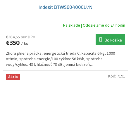
Indesit BTWS60400EU/N
Na sklade | Odosielame do 24 hodín
€284,55 bez DPH
Do košíka
€350
/ ks
Zhora plnená práčka, energetická trieda C, kapacita 6 kg, 1000
ot/min, spotreba energie/100 cyklov: 56 kWh, spotreba
vody/cyklus: 43 l, hlučnosť 78 dB, jemná bielizeň,...
Kód:
7191
Akcia