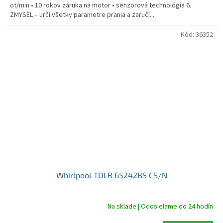
ot/min • 10 rokov záruka na motor • senzorová technológia 6.
ZMYSEL – určí všetky parametre prania a zaručí...
Kód:
36352
Whirlpool TDLR 65242BS CS/N
Na sklade | Odosielame do 24 hodín