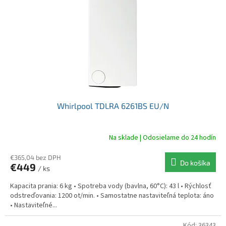
Whirlpool TDLRA 6261BS EU/N
Na sklade | Odosielame do 24 hodín
€365,04 bez DPH
Do košíka
€449
/ ks
Kapacita prania: 6 kg • Spotreba vody (bavlna, 60°C): 43 l • Rýchlosť
odstreďovania: 1200 ot/min. • Samostatne nastaviteľná teplota: áno
• Nastaviteľné...
Kód:
36343