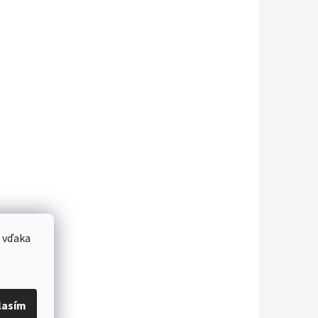
 vďaka
lasím