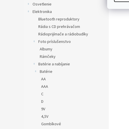
Osvetlenie
Elektronika
Bluetooth reproduktory
Rádia s CD prehrávačom
Rádioprijímače a rádiobudíky
Foto príslušenstvo
Albumy
Rámčeky
Batérie a nabíjanie
Batérie
AA
AAA
C
D
9V
4,5V
Gombíkové