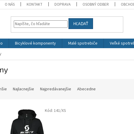
O NÁS
KONTAKT
DOPRAVA
OSOBNÝ ODBER
OBCHO
HĽADAŤ
vo
Bicyklové komponenty
Malé spotrebiče
Veľké spotre
y
iny
hšie
Najlacnejšie
Najpredávanejšie
Abecedne
Kód:
141/XS