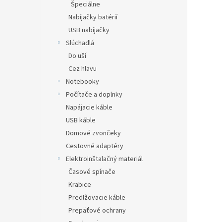
Špeciálne
Nabíjačky batérií
USB nabíjačky
Slúchadlá
Do uší
Cez hlavu
Notebooky
Počítače a doplnky
Napájacie káble
USB káble
Domové zvončeky
Cestovné adaptéry
Elektroinštalačný materiál
Časové spínače
Krabice
Predlžovacie káble
Prepäťové ochrany