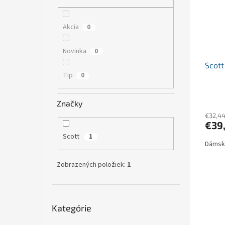
s
r
p
o
r
d
Akcia
0
o
u
d
k
Novinka
0
u
t
Scott
k
o
Tip
0
t
v
o
v
Značky
€32,4
€39
Scott
1
Dámska
Zobrazených položiek:
1
Preskočiť
Kategórie
kategórie