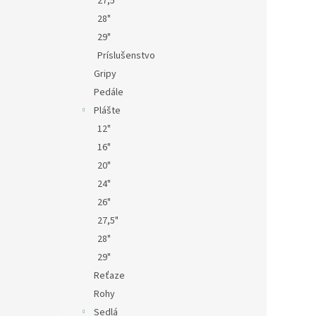
27,5"
28"
29"
Príslušenstvo
Gripy
Pedále
Plášte
12"
16"
20"
24"
26"
27,5"
28"
29"
Reťaze
Rohy
Sedlá