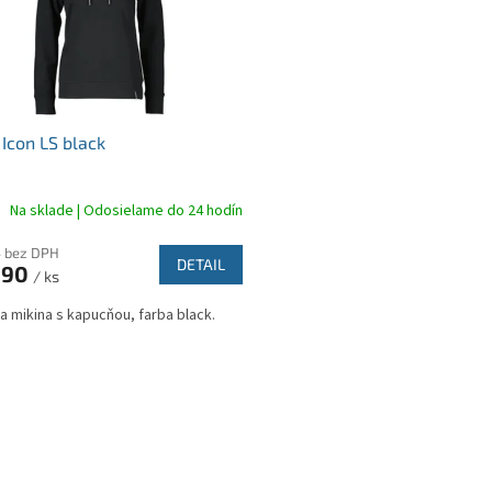
 Icon LS black
Na sklade | Odosielame do 24 hodín
4 bez DPH
DETAIL
,90
/ ks
 mikina s kapucňou, farba black.
O
v
l
á
d
a
c