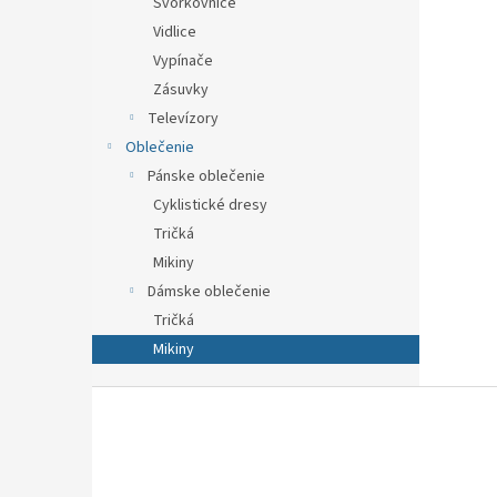
Svorkovnice
Vidlice
Vypínače
Zásuvky
Televízory
Oblečenie
Pánske oblečenie
Cyklistické dresy
Tričká
Mikiny
Dámske oblečenie
Tričká
Mikiny
Z
á
p
ä
t