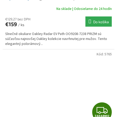
balenia
A
Na sklade | Odosielame do 24 hodín
R
€129,27 bez DPH
Do košíka
€159
/ ks
M
Slnečné okuliare Oakley Radar EV Path OO9208-7238 PRIZM sú
O
súčasťou najnovšej Oakley kolekcie navrhnutej pre mužov. Tento
elegantný polorámový...
Kód:
5765
Z
ZADARMO