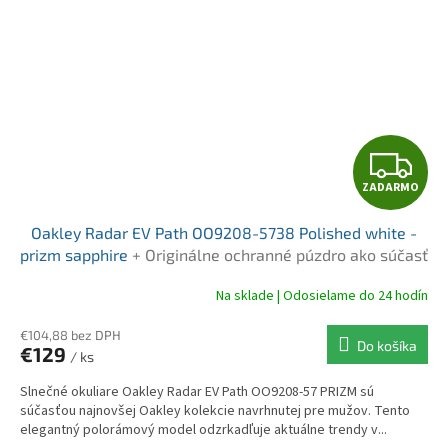
Z
ZADARMO
A
Oakley Radar EV Path OO9208-5738 Polished white -
D
prizm sapphire
+ Originálne ochranné púzdro ako súčasť
balenia
A
Na sklade | Odosielame do 24 hodín
R
€104,88 bez DPH
Do košíka
€129
/ ks
M
Slnečné okuliare Oakley Radar EV Path OO9208-57 PRIZM sú
O
súčasťou najnovšej Oakley kolekcie navrhnutej pre mužov. Tento
elegantný polorámový model odzrkadľuje aktuálne trendy v...