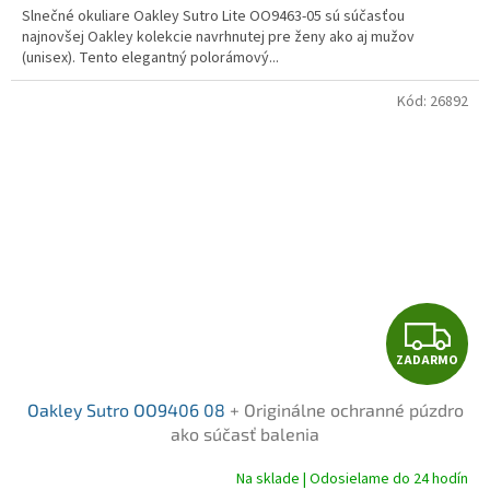
Slnečné okuliare Oakley Sutro Lite OO9463-05 sú súčasťou
najnovšej Oakley kolekcie navrhnutej pre ženy ako aj mužov
(unisex). Tento elegantný polorámový...
Kód:
26892
Z
ZADARMO
A
Oakley Sutro OO9406 08
+ Originálne ochranné púzdro
D
ako súčasť balenia
A
Na sklade | Odosielame do 24 hodín