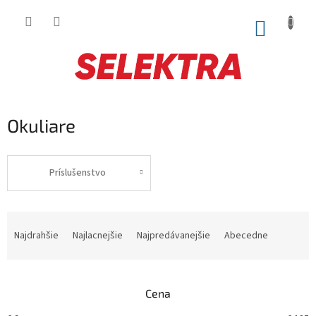
Prejsť
na
NÁKUP
obsah
KOŠÍK
Okuliare
Príslušenstvo
R
a
Najdrahšie
Najlacnejšie
Najpredávanejšie
Abecedne
d
e
n
Cena
i
e