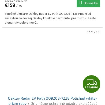
R
€129,27 bez DPH
Do košíka
€159
/ ks
M
Slnečné okuliare Oakley Radar EV Path OO9208-7138 PRIZM sú
O
súčasťou najnovšej Oakley kolekcie navrhnutej pre mužov. Tento
elegantný polorámový...
Kód:
2273
Z
ZADARMO
A
Oakley Radar EV Path OO9208-7238 Polished white-
D
prizm ruby
+ Originálne ochranné púzdro ako súčasť