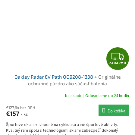
Z
ZADARMO
A
Oakley Radar EV Path OO9208-1338
+ Originálne
D
ochranné púzdro ako súčasť balenia
A
Na sklade | Odosielame do 24 hodín
R
€127,64 bez DPH
Do košíka
€157
/ ks
M
Športové okuliare vhodné na cyklistiku a iné športové aktivity.
O
Kvalitný rám spolu s technológiami sklami zabezpečí dokonalý