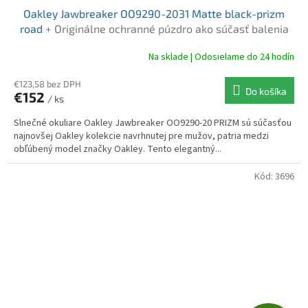
Oakley Jawbreaker OO9290-2031 Matte black-prizm
D
road
+ Originálne ochranné púzdro ako súčasť balenia
A
Na sklade | Odosielame do 24 hodín
R
€123,58 bez DPH
Do košíka
€152
/ ks
M
Slnečné okuliare Oakley Jawbreaker OO9290-20 PRIZM sú súčasťou
O
najnovšej Oakley kolekcie navrhnutej pre mužov, patria medzi
obľúbený model značky Oakley. Tento elegantný...
Kód:
3696