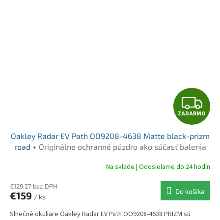
Z
ZADARMO
A
Oakley Radar EV Path OO9208-4638 Matte black-prizm
D
road
+ Originálne ochranné púzdro ako súčasť balenia
A
Na sklade | Odosielame do 24 hodín
R
€129,27 bez DPH
Do košíka
€159
/ ks
M
Slnečné okuliare Oakley Radar EV Path OO9208-4638 PRIZM sú