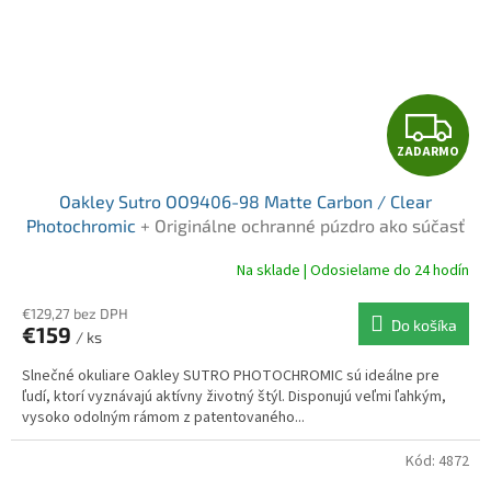
Z
ZADARMO
A
Oakley Sutro OO9406-98 Matte Carbon / Clear
D
Photochromic
+ Originálne ochranné púzdro ako súčasť
balenia!
A
Na sklade | Odosielame do 24 hodín
R
€129,27 bez DPH
Do košíka
€159
/ ks
M
Slnečné okuliare Oakley SUTRO PHOTOCHROMIC sú ideálne pre
O
ľudí, ktorí vyznávajú aktívny životný štýl. Disponujú veľmi ľahkým,
vysoko odolným rámom z patentovaného...
Kód:
4872