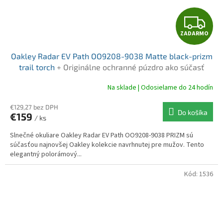
Z
ZADARMO
A
Oakley Radar EV Path OO9208-9038 Matte black-prizm
D
trail torch
+ Originálne ochranné púzdro ako súčasť
balenia
A
Na sklade | Odosielame do 24 hodín
R
€129,27 bez DPH
Do košíka
€159
/ ks
M
Slnečné okuliare Oakley Radar EV Path OO9208-9038 PRIZM sú
O
súčasťou najnovšej Oakley kolekcie navrhnutej pre mužov. Tento
elegantný polorámový...
Kód:
1536