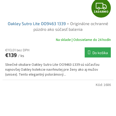
Z
ZADARMO
A
Oakley Sutro Lite OO9463 1339
+ Originálne ochranné
D
púzdro ako súčasť balenia
A
Na sklade | Odosielame do 24 hodín
R
€113,01 bez DPH
Do košíka
€139
/ ks
M
Slnečné okuliare Oakley Sutro Lite OO9463-1339 sú súčasťou
O
najnovšej Oakley kolekcie navrhnutej pre ženy ako aj mužov
(unisex). Tento elegantný polorámový...
Kód:
1686