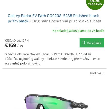
ZADARMO
A
Oakley Radar EV Path OO9208-5238 Polished black -
D
prizm black
+ Originálne ochranné púzdro ako súčasť
balenia
A
Na sklade | Odosielame do 24 hodín
R
€137,40 bez DPH
Do košíka
€169
/ ks
M
Slnečné okuliare Oakley Radar EV Path OO9208-52 PRIZM sú
O
súčasťou najnovšej Oakley kolekcie navrhnutej pre mužov. Tento
elegantný polorámový...
Kód:
5450