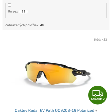
Unisex
38
Zobrazených položiek:
40
V
Kód:
453
ý
p
i
s
p
r
o
d
u
Z
k
t
ZADARMO
A
o
v
Oakley Radar EV Path OO9208-C9 Polarized
+