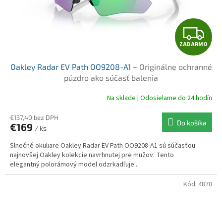
Z
ZADARMO
A
Oakley Radar EV Path OO9208-A1
+ Originálne ochranné
D
púzdro ako súčasť balenia
A
Na sklade | Odosielame do 24 hodín
R
€137,40 bez DPH
Do košíka
€169
/ ks
M
Slnečné okuliare Oakley Radar EV Path OO9208-A1 sú súčasťou
O
najnovšej Oakley kolekcie navrhnutej pre mužov. Tento
elegantný polorámový model odzrkadľuje...
Kód:
4870