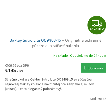
Z
ZADARMO
A
Oakley Sutro Lite OO9463-15
+ Originálne ochranné
D
púzdro ako súčasť balenia
A
Na sklade | Odosielame do 24 hodín
R
€109,76 bez DPH
Do košíka
€135
/ ks
M
Slnečné okuliare Oakley Sutro Lite OO9463-15 sú súčasťou
O
najnovšej Oakley kolekcie navrhnutej pre ženy ako aj mužov
(unisex). Tento elegantný polorámový...
Kód:
26832