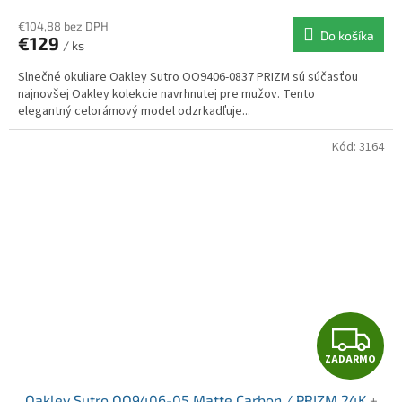
R
€104,88 bez DPH
Do košíka
€129
/ ks
M
Slnečné okuliare Oakley Sutro OO9406-0837 PRIZM sú súčasťou
O
najnovšej Oakley kolekcie navrhnutej pre mužov. Tento
elegantný celorámový model odzrkadľuje...
Kód:
3164
Z
ZADARMO
A
Oakley Sutro OO9406-05 Matte Carbon / PRIZM 24K
+