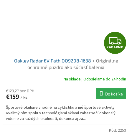
Z
ZADARMO
A
Oakley Radar EV Path OO9208-1638
+ Originálne
D
ochranné púzdro ako súčasť balenia
A
Na sklade | Odosielame do 24 hodín
R
€129,27 bez DPH
Do košíka
€159
/ ks
M
Športové okuliare vhodné na cyklistiku a iné športové aktivity.
O
Kvalitný rám spolu s technológiami sklami zabezpečí dokonalý
videnie za každých okolností, dokonca aj za...
Kód:
2253