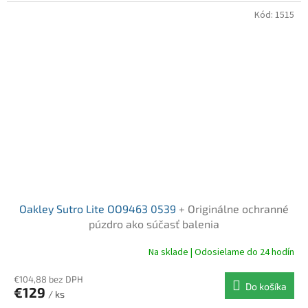
Kód:
1515
Oakley Sutro Lite OO9463 0539
+ Originálne ochranné
púzdro ako súčasť balenia
Na sklade | Odosielame do 24 hodín
€104,88 bez DPH
Do košíka
€129
/ ks