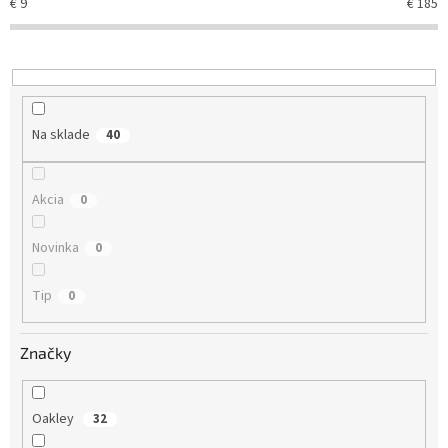
€
9
€
185
p
r
o
d
u
k
Na sklade
40
t
o
v
Akcia
0
Novinka
0
Tip
0
Značky
Oakley
32