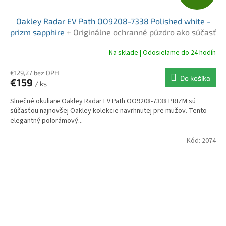
A
Oakley Radar EV Path OO9208-7338 Polished white -
D
prizm sapphire
+ Originálne ochranné púzdro ako súčasť
balenia
A
Na sklade | Odosielame do 24 hodín
R
€129,27 bez DPH
Do košíka
€159
/ ks
M
Slnečné okuliare Oakley Radar EV Path OO9208-7338 PRIZM sú
O
súčasťou najnovšej Oakley kolekcie navrhnutej pre mužov. Tento
elegantný polorámový...
Kód:
2074