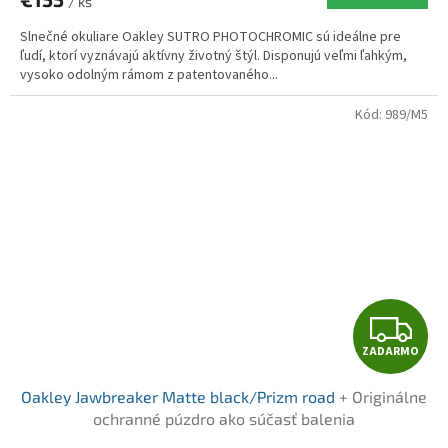
/ ks
M
Slnečné okuliare Oakley SUTRO PHOTOCHROMIC sú ideálne pre
O
ľudí, ktorí vyznávajú aktívny životný štýl. Disponujú veľmi ľahkým,
vysoko odolným rámom z patentovaného...
Kód:
989/M5
Z
ZADARMO
A
Oakley Jawbreaker Matte black/Prizm road
+ Originálne
D
ochranné púzdro ako súčasť balenia