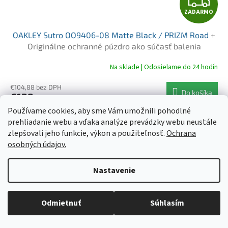
Z
ZADARMO
A
OAKLEY Sutro OO9406-08 Matte Black / PRIZM Road
+
D
Originálne ochranné púzdro ako súčasť balenia
A
Na sklade | Odosielame do 24 hodín
R
€104,88 bez DPH
Do košíka
€129
/ ks
M
Používame cookies, aby sme Vám umožnili pohodlné
Slnečné okuliare Oakley Sutro OO9406-0837 PRIZM sú súčasťou
prehliadanie webu a vďaka analýze prevádzky webu neustále
O
najnovšej Oakley kolekcie navrhnutej pre mužov. Tento
zlepšovali jeho funkcie, výkon a použiteľnosť.
Ochrana
elegantný celorámový model odzrkadľuje...
osobných údajov.
Kód:
6139
Nastavenie
Objednaný tovar si môžete prevziať osobne v predajni SELEKTRA,
Družstevná 1143/24, Partizánske, tel.: 038/7490000. Všetok tovar je
Odmietnuť
Súhlasím
ihneď dostupný na našom sklade.