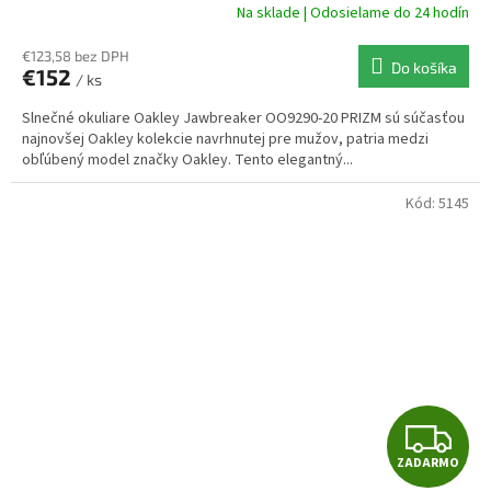
A
Na sklade | Odosielame do 24 hodín
R
€123,58 bez DPH
Do košíka
€152
/ ks
M
Slnečné okuliare Oakley Jawbreaker OO9290-20 PRIZM sú súčasťou
O
najnovšej Oakley kolekcie navrhnutej pre mužov, patria medzi
obľúbený model značky Oakley. Tento elegantný...
Kód:
5145
Z
ZADARMO
A