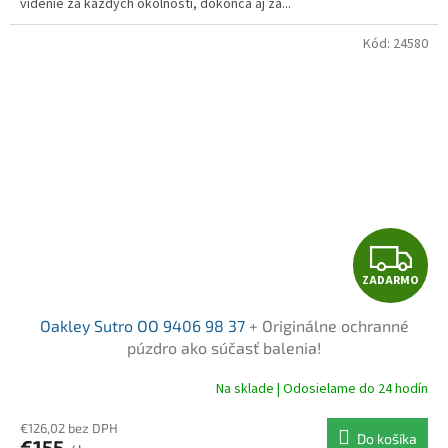
videnie za každých okolností, dokonca aj za...
Kód:
24580
Z
ZADARMO
A
Oakley Sutro OO 9406 98 37
+ Originálne ochranné
D
púzdro ako súčasť balenia!
A
Na sklade | Odosielame do 24 hodín
R
€126,02 bez DPH
Do košíka
€155