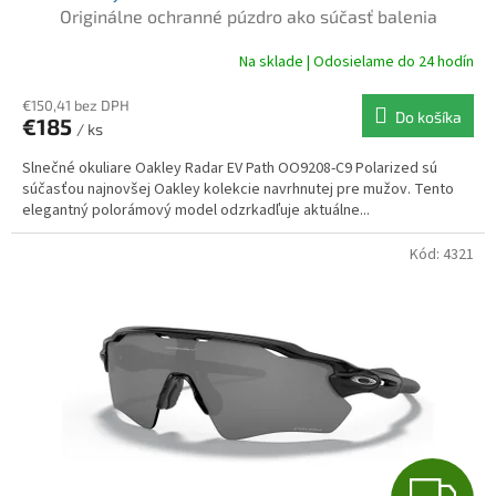
D
Originálne ochranné púzdro ako súčasť balenia
A
Na sklade | Odosielame do 24 hodín
R
€150,41 bez DPH
Do košíka
€185
/ ks
M
Slnečné okuliare Oakley Radar EV Path OO9208-C9 Polarized sú
O
súčasťou najnovšej Oakley kolekcie navrhnutej pre mužov. Tento
elegantný polorámový model odzrkadľuje aktuálne...
Kód:
4321
Z