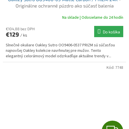
D
Originálne ochranné púzdro ako súčasť balenia
A
Na sklade | Odosielame do 24 hodín
R
€104,88 bez DPH
Do košíka
€129
/ ks
M
Slnečné okuliare Oakley Sutro OO9406-0537 PRIZM sú súčasťou
O
najnovšej Oakley kolekcie navrhnutej pre mužov. Tento
elegantný celorámový model odzrkadľuje aktuálne trendy v...
Kód:
7748