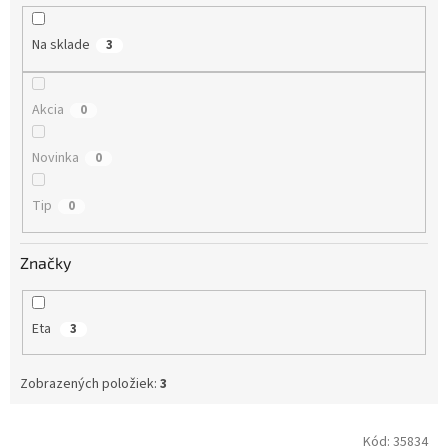
u
k
Na sklade
3
t
o
v
Akcia
0
Novinka
0
Tip
0
Značky
Eta
3
Zobrazených položiek:
3
V
Kód:
35834