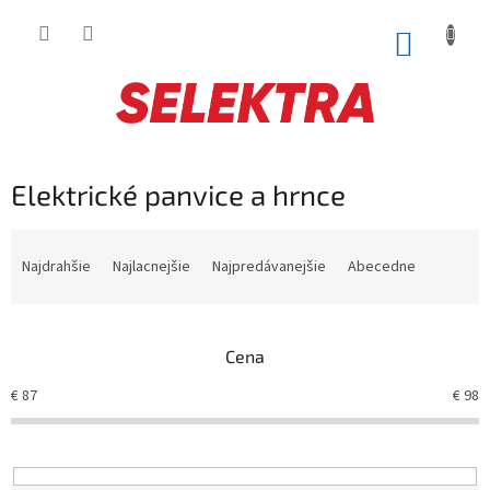
Prejsť
na
NÁKUP
obsah
KOŠÍK
Elektrické panvice a hrnce
R
a
Najdrahšie
Najlacnejšie
Najpredávanejšie
Abecedne
d
e
n
Cena
i
e
€
87
€
98
p
r
o
d