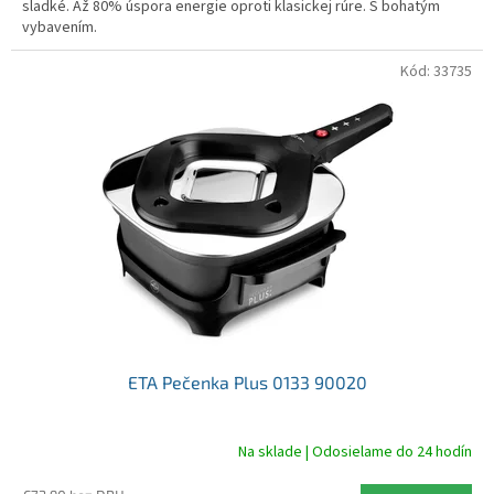
sladké. Až 80% úspora energie oproti klasickej rúre. S bohatým
vybavením.
Kód:
33735
ETA Pečenka Plus 0133 90020
Na sklade | Odosielame do 24 hodín