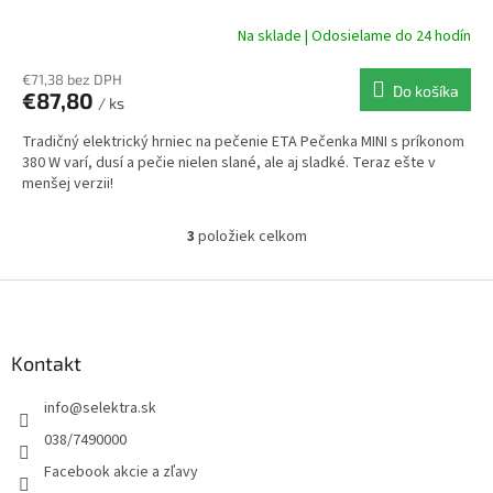
A
Na sklade | Odosielame do 24 hodín
R
€71,38 bez DPH
Do košíka
€87,80
/ ks
M
Tradičný elektrický hrniec na pečenie ETA Pečenka MINI s príkonom
O
380 W varí, dusí a pečie nielen slané, ale aj sladké. Teraz ešte v
menšej verzii!
3
položiek celkom
O
v
l
Z
á
á
d
p
a
ä
Kontakt
c
t
i
info
@
selektra.sk
i
e
p
e
038/7490000
r
Facebook akcie a zľavy
v