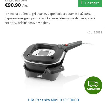
€73,90 bez DPH
Do košíka
€90,90
/ ks
Hrniec na pečenie, grilovanie, zapekanie a dusenie s až 80%
úsporou energie oproti klasickej rúre. Ideálny na sladké aj slané
recepty, príslušenstvo v balení.
Kód:
35837
Z
ZADARMO
A
ETA Pečenka Mini 1133 90000
D