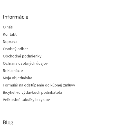
k
y
v
Informácie
ý
p
O nás
i
s
Kontakt
u
Doprava
Osobný odber
Obchodné podmienky
Ochrana osobných údajov
Reklamácie
Moja objednávka
Formulár na odstúpenie od kúpnej zmluvy
Bicykel vo výdavkoch podnikateľa
Veľkostné tabuľky bicyklov
Blog