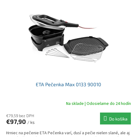
ý
p
i
s
p
r
o
d
u
k
t
o
v
ETA Pečenka Max 0133 90010
Na sklade | Odosielame do 24 hodín
€79,59 bez DPH
Do košíka
€97,90
/ ks
Hrniec na pečenie ETA Pečenka varí, dusí a pečie nielen slané, ale aj