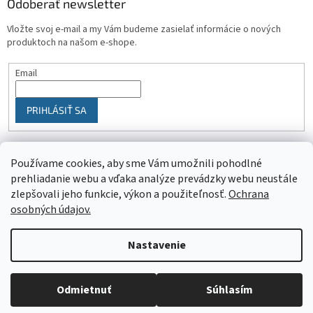
Odoberať newsletter
Vložte svoj e-mail a my Vám budeme zasielať informácie o nových
produktoch na našom e-shope.
Email
PRIHLÁSIŤ SA
Používame cookies, aby sme Vám umožnili pohodlné
prehliadanie webu a vďaka analýze prevádzky webu neustále
zlepšovali jeho funkcie, výkon a použiteľnosť.
Ochrana
osobných údajov.
Vytvoril Shoptet
Nastavenie
Objednaný tovar si môžete prevziať osobne v predajni SELEKTRA,
Copyright 2026
SELEKTRA
. Všetky práva vyhradené.
Upraviť
Družstevná 1143/24, Partizánske, tel.: 038/7490000. Všetok tovar je
nastavenie cookies
Odmietnuť
Súhlasím
ihneď dostupný na našom sklade.