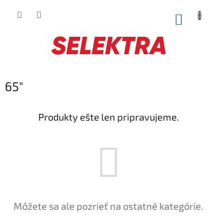
Prejsť
na
NÁKUP
obsah
KOŠÍK
65"
Produkty ešte len pripravujeme.
Môžete sa ale pozrieť na ostatné kategórie.