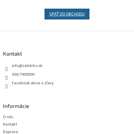
SPÄŤ DO OBCHODU
Z
á
p
ä
Kontakt
t
info
@
selektra.sk
i
e
038/7490000
Facebook akcie a zľavy
Informácie
O nás
Kontakt
Doprava