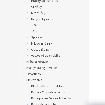
Práčky so sušičkou
Sušičky
Mrazničky
Umývačky riadu
60 cm
45 cm
Sporáky
Mikrovlnné rúry
Odsávače pár
Vstavané spotrebiče
Krása a zdravie
Kuchynské vybavenie
Osvetlenie
Elektronika
Bluetooth reproduktory
Rádia s CD prehrávačom
Rádioprijímače a rádiobudíky
Foto príslušenstvo