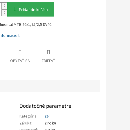
Pridať do košíka
inental MTB 26x1,75/2,5 DV40.
informácie
OPÝTAŤ SA
ZDIEĽAŤ
Dodatočné parametre
Kategória
:
26"
Záruka
:
2 roky