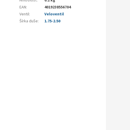
Hmotnosť
:
0.2 kg
EAN
:
4019238556704
Ventil
:
Veloventil
Šírka duše
:
1.75-2.50