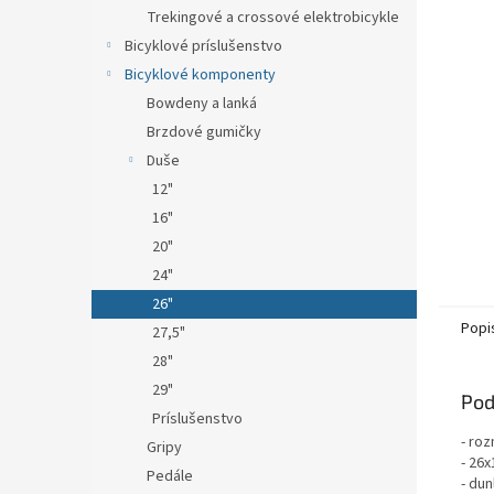
Trekingové a crossové elektrobicykle
Bicyklové príslušenstvo
Bicyklové komponenty
Bowdeny a lanká
Brzdové gumičky
Duše
12"
16"
20"
24"
26"
Popi
27,5"
28"
29"
Pod
Príslušenstvo
- ro
Gripy
- 26x
Pedále
- dun