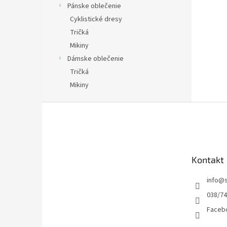
Pánske oblečenie
Cyklistické dresy
Tričká
Mikiny
Dámske oblečenie
Tričká
Mikiny
Z
á
p
ä
t
Kontakt
i
e
info
@
038/7
Facebo