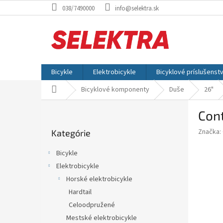
Prejsť
038/7490000
info@selektra.sk
na
obsah
Bicykle
Elektrobicykle
Bicyklové príslušenst
Domov
Bicyklové komponenty
Duše
26"
B
Con
o
Preskočiť
č
Značka:
Kategórie
kategórie
n
ý
Bicykle
p
Elektrobicykle
a
Horské elektrobicykle
n
e
Hardtail
l
Celoodpružené
Mestské elektrobicykle