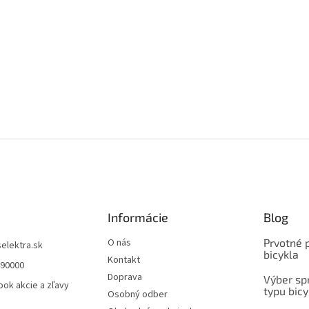
Informácie
Blog
O nás
Prvotné 
selektra.sk
bicykla
Kontakt
490000
Doprava
Výber spr
ok akcie a zľavy
typu bicy
Osobný odber