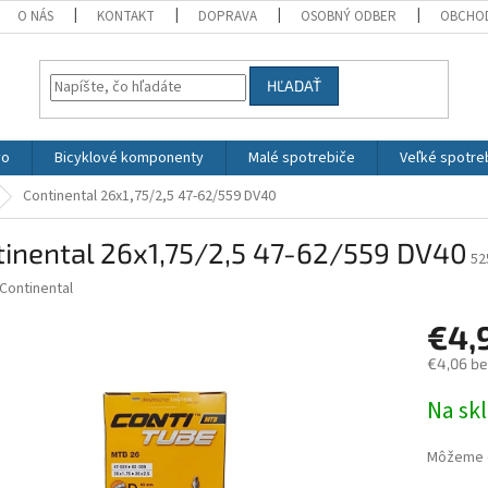
O NÁS
KONTAKT
DOPRAVA
OSOBNÝ ODBER
OBCHO
HĽADAŤ
vo
Bicyklové komponenty
Malé spotrebiče
Veľké spotre
Continental 26x1,75/2,5 47-62/559 DV40
tinental 26x1,75/2,5 47-62/559 DV40
52
Continental
€4,
€4,06 b
Jednotk
Na sk
cena:
Môžeme d