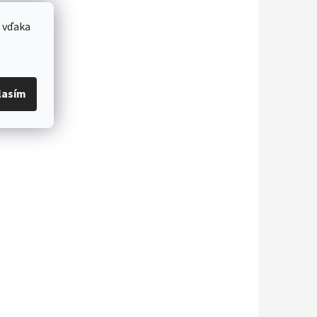
 vďaka
lasím