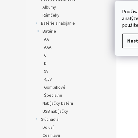
Albumy
Používa
Rámčeky
analýze
Batérie a nabíjanie
použite
Batérie
AA
Nast
AAA
C
D
9V
4,5V
Gombíkové
Špeciálne
Nabíjačky batérií
USB nabíjačky
Slúchadlá
Do uší
Cez hlavu