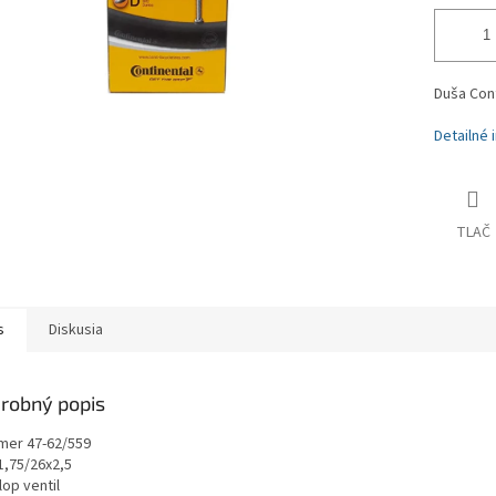
Duša Cont
Detailné 
TLAČ
s
Diskusia
robný popis
zmer 47-62/559
1,75/26x2,5
lop ventil