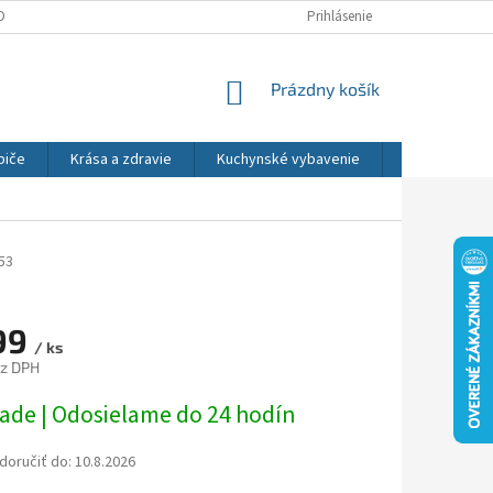
DNÉ PODMIENKY
OCHRANA OSOBNÝCH ÚDAJOV
Prihlásenie
REKLAMÁCIE
NÁKUPNÝ
Prázdny košík
KOŠÍK
biče
Krása a zdravie
Kuchynské vybavenie
Osvetlenie
53
99
/ ks
ez DPH
ová
lade | Odosielame do 24 hodín
oručiť do:
10.8.2026