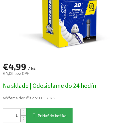
€4,99
/ ks
€4,06 bez DPH
Jednotková
Na sklade | Odosielame do 24 hodín
cena:
Môžeme doručiť do:
11.8.2026
Pridať do košíka