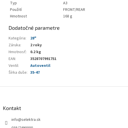
Typ
A3
Použití
FRONT/REAR
Hmotnost
168 g
Dodatočné parametre
Kategória
:
28"
Záruka
:
2 roky
Hmotnosť
:
0.2 kg
EAN
:
3528707991751
Ventil
:
Autoventil
Šírka duše
:
35-47
Z
á
p
ä
Kontakt
t
info
@
selektra.sk
i
e