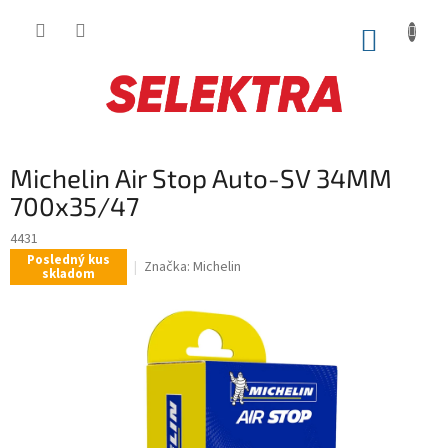
Prejsť
na
NÁKUP
obsah
KOŠÍK
Michelin Air Stop Auto-SV 34MM
700x35/47
4431
Posledný kus
Značka:
Michelin
skladom