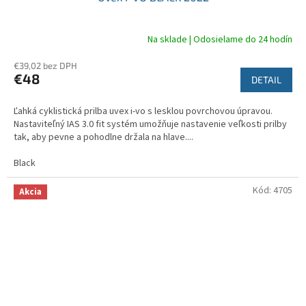
D
A
Na sklade | Odosielame do 24 hodín
R
€39,02 bez DPH
€48
DETAIL
M
Ľahká cyklistická prilba uvex i-vo s lesklou povrchovou úpravou.
O
Nastaviteľný IAS 3.0 fit systém umožňuje nastavenie veľkosti prilby
tak, aby pevne a pohodlne držala na hlave....
Black
Kód:
4705
Akcia