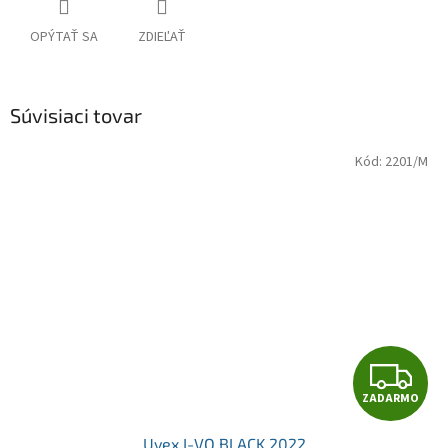
OPÝTAŤ SA
ZDIEĽAŤ
Súvisiaci tovar
Kód:
2201/M
Z
ZADARMO
A
Uvex I-VO BLACK 2022