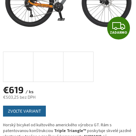
Z
ZADARMO
A
D
A
R
M
€619
/ ks
€503,25 bez DPH
O
Jednotková
ZVOĽTE VARIANT
cena:
Horský bicykel od kultového amerického výrobcu GT. Rám s
patentovanou konštrukciou
Triple Triangle™
poskytuje skvelé jazdné