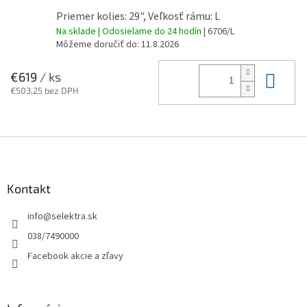
Priemer kolies: 29", Veľkosť rámu: L
Na sklade | Odosielame do 24 hodín
| 6706/L
Môžeme doručiť do:
11.8.2026
Do 
€619
/ ks
€503,25 bez DPH
Z
á
p
ä
Kontakt
t
info
@
selektra.sk
i
e
038/7490000
Facebook akcie a zľavy