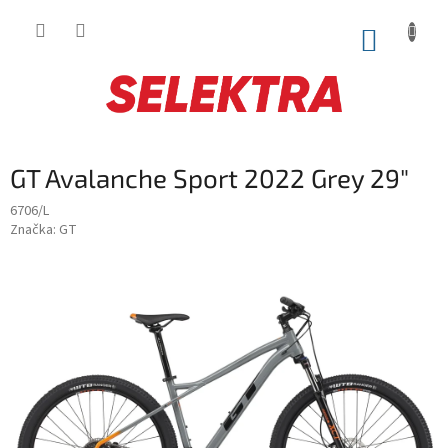
Prejsť
na
NÁKUP
obsah
KOŠÍK
GT Avalanche Sport 2022 Grey 29"
6706/L
Značka:
GT