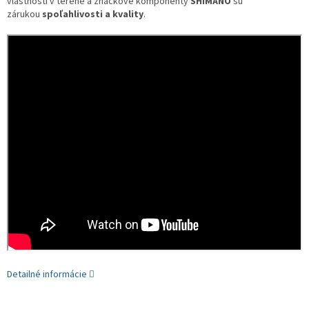
vlastnosti v teréne a značkové komponenty
SHIMANO
sú
zárukou
spoľahlivosti a kvality
.
Detailné informácie