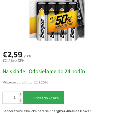
€2,59
/ ks
€2,11 bez DPH
Jednotková
Na sklade | Odosielame do 24 hodín
cena:
Môžeme doručiť do:
12.8.2026
Pridať do košíka
Jednorázové alkalické batérie
Energizer Alkaline Power