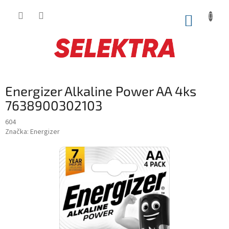
Prejsť
na
NÁKUP
obsah
KOŠÍK
Energizer Alkaline Power AA 4ks
7638900302103
604
Značka:
Energizer