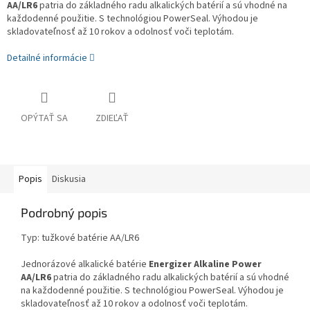
AA/LR6
patria do základného radu alkalických batérií a sú vhodné na
každodenné použitie. S technológiou PowerSeal. Výhodou je
skladovateľnosť až 10 rokov a odolnosť voči teplotám.
Detailné informácie
OPÝTAŤ SA
ZDIEĽAŤ
Popis
Diskusia
Podrobný popis
Typ: tužkové batérie AA/LR6
Jednorázové alkalické batérie
Energizer Alkaline Power
AA/LR6
patria do základného radu alkalických batérií a sú vhodné
na každodenné použitie. S technológiou PowerSeal. Výhodou je
skladovateľnosť až 10 rokov a odolnosť voči teplotám.