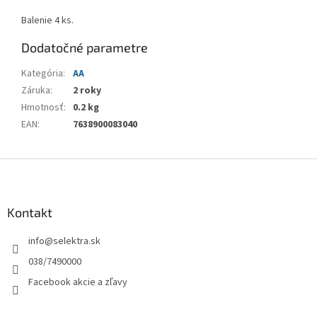
Balenie 4 ks.
Dodatočné parametre
Kategória
:
AA
Záruka
:
2 roky
Hmotnosť
:
0.2 kg
EAN
:
7638900083040
Z
á
p
ä
Kontakt
t
info
@
selektra.sk
i
e
038/7490000
Facebook akcie a zľavy