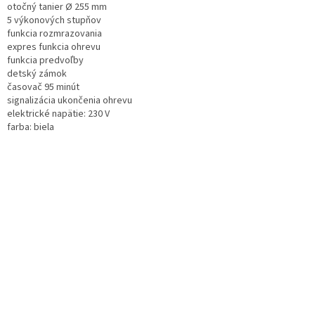
otočný tanier Ø 255 mm
5 výkonových stupňov
funkcia rozmrazovania
expres funkcia ohrevu
funkcia predvoľby
detský zámok
časovač 95 minút
signalizácia ukončenia ohrevu
elektrické napätie: 230 V
farba: biela