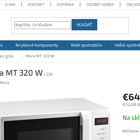
O NÁS
KONTAKT
DOPRAVA
OSOBNÝ ODBER
OBCHO
HĽADAŤ
vo
Bicyklové komponenty
Malé spotrebiče
Veľké spotre
ez grilu
Mora MT 320 W
a MT 320 W
1226
Mora
€64
€52,68 
Jednotk
Na sk
cena:
Môžeme d