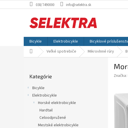
Prejsť
038/7490000
info@selektra.sk
na
obsah
Bicykle
Elektrobicykle
Bicyklové príslušenst
Domov
Veľké spotrebiče
Mikrovlnné rúry
B
B
Mor
o
Preskočiť
č
Značka:
Kategórie
kategórie
n
ý
Bicykle
p
Elektrobicykle
a
Horské elektrobicykle
n
e
Hardtail
l
Celoodpružené
Mestské elektrobicykle