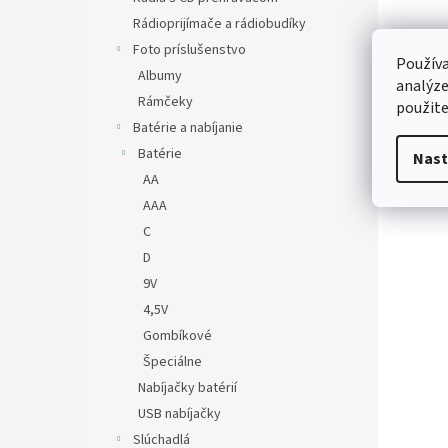
Rádioprijímače a rádiobudíky
Foto príslušenstvo
Používa
Albumy
analýze
Rámčeky
použite
Batérie a nabíjanie
Batérie
Nast
AA
AAA
C
D
9V
4,5V
Gombíkové
Špeciálne
Nabíjačky batérií
USB nabíjačky
Slúchadlá