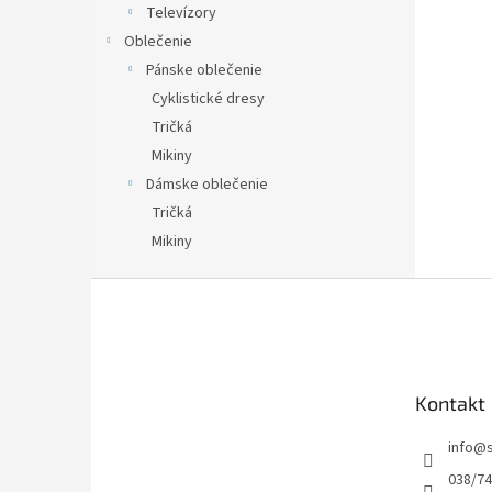
Televízory
Oblečenie
Pánske oblečenie
Cyklistické dresy
Tričká
Mikiny
Dámske oblečenie
Tričká
Mikiny
Z
á
p
ä
t
Kontakt
i
e
info
@
038/7