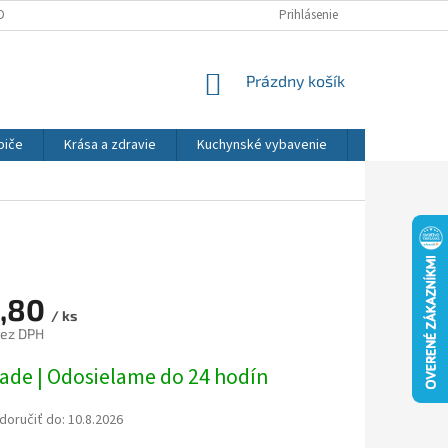
DNÉ PODMIENKY
OCHRANA OSOBNÝCH ÚDAJOV
Prihlásenie
REKLAMÁCIE
NÁKUPNÝ
Prázdny košík
KOŠÍK
biče
Krása a zdravie
Kuchynské vybavenie
Osvetlenie
,80
/ ks
bez DPH
ová
lade | Odosielame do 24 hodín
oručiť do:
10.8.2026