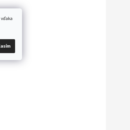
 vďaka
lasím