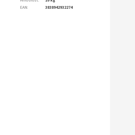
Hmotnosť
:
10 kg
EAN
:
3838942932274