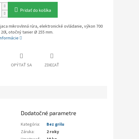
Pridať do košíka
jaca mikrovlnná rúra, elektronické ovládanie, výkon 700
20l, otočný tanier Ø 255 mm.
informácie
OPÝTAŤ SA
ZDIEĽAŤ
Dodatočné parametre
Kategória
:
Bez grilu
Záruka
:
2 roky