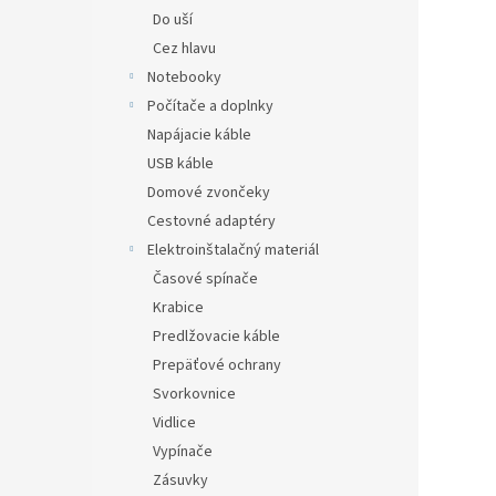
Do uší
Cez hlavu
Notebooky
Počítače a doplnky
Napájacie káble
USB káble
Domové zvončeky
Cestovné adaptéry
Elektroinštalačný materiál
Časové spínače
Krabice
Predlžovacie káble
Prepäťové ochrany
Svorkovnice
Vidlice
Vypínače
Zásuvky