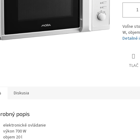
Voľne sto
W, objem 
Detailné 
TLAČ
s
Diskusia
robný popis
elektronické ovládanie
výkon 700 W
objem 20 l