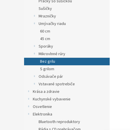
Práčky so sušičkou
Sušičky
Mrazničky
Umývačky riadu
60 cm
45 cm
Sporáky
Mikrovlnné rúry
Bez grilu
S grilom
Odsávače pár
Vstavané spotrebiče
Krása a zdravie
Kuchynské vybavenie
Osvetlenie
Elektronika
Bluetooth reproduktory
Rádia s CD prehrávačom