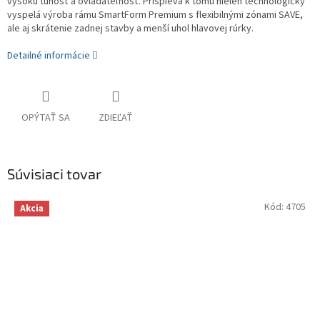
vysokú tuhosť a ovládateľnosť. Prispieva k tomu nielen technologicky
vyspelá výroba rámu SmartForm Premium s flexibilnými zónami SAVE,
ale aj skrátenie zadnej stavby a menší uhol hlavovej rúrky.
Detailné informácie
OPÝTAŤ SA
ZDIEĽAŤ
Súvisiaci tovar
Kód:
4705
Akcia