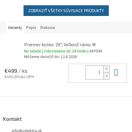
ZOBRAZIŤ VŠETKY SÚVISIACE PRODUKTY
Varianty
Popis
Diskusia
Priemer kolies: 29", Veľkosť rámu: M
Na sklade | Odosielame do 24 hodín
| 4470/M
Môžeme doručiť do:
12.8.2026
Do 
€499
/ ks
€405,69 bez DPH
Z
á
p
ä
Kontakt
t
info
@
selektra.sk
i