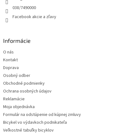
e
038/7490000
Facebook akcie a zľavy
Informácie
O nás
Kontakt
Doprava
Osobný odber
Obchodné podmienky
Ochrana osobných údajov
Reklamácie
Moja objednávka
Formulár na odstúpenie od kúpnej zmluvy
Bicykel vo výdavkoch podnikateľa
Veľkostné tabuľky bicyklov