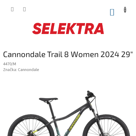
Prejsť
na
NÁKUP
obsah
KOŠÍK
Cannondale Trail 8 Women 2024 29"
4470/M
Značka:
Cannondale