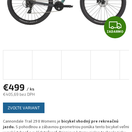
Z
ZADARMO
A
D
A
R
M
€499
/ ks
€405,69 bez DPH
O
Jednotková
ZVOĽTE VARIANT
cena:
Cannondale Trail 29 8 Womens je
bicykel vhodný pre rekreačnú
jazdu.
S pohodlnou a zábavnou geometriou ponúka tento bicykel veľmi