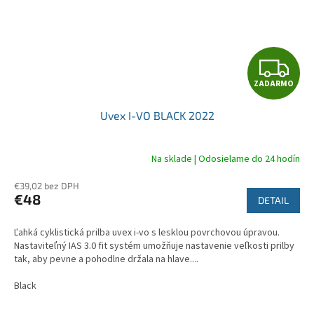
Z
ZADARMO
A
Uvex I-VO BLACK 2022
D
A
Na sklade | Odosielame do 24 hodín
R
€39,02 bez DPH
€48
DETAIL
M
Ľahká cyklistická prilba uvex i-vo s lesklou povrchovou úpravou.
O
Nastaviteľný IAS 3.0 fit systém umožňuje nastavenie veľkosti prilby
tak, aby pevne a pohodlne držala na hlave....
Black