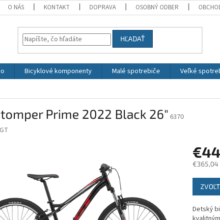
O NÁS
KONTAKT
DOPRAVA
OSOBNÝ ODBER
OBCHO
HĽADAŤ
vo
Bicyklové komponenty
Malé spotrebiče
Veľké spotre
Stomper Prime 2022 Black 26"
6370
GT
€4
€365,04
Jednotk
ZVOĽT
cena:
Detský b
kvalitným