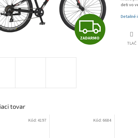
deti vo v
Detailné 
Z
ZADARMO
A
TLAČ
D
A
R
iaci tovar
Kód:
4197
Kód:
6684
M