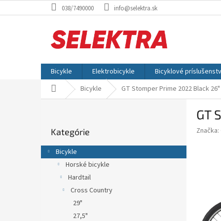
Prejsť
038/7490000
info@selektra.sk
na
obsah
Bicykle
Elektrobicykle
Bicyklové príslušenst
Domov
Bicykle
GT Stomper Prime 2022 Black 26"
B
GT 
o
Preskočiť
č
Značka:
Kategórie
kategórie
n
ý
Bicykle
p
Horské bicykle
a
Hardtail
n
e
Cross Country
l
29"
27,5"