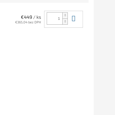
Do košíka
€449
/ ks
€365,04 bez DPH