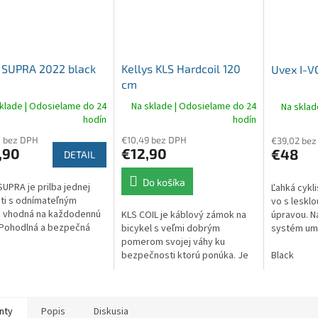
O
 SUPRA 2022 black
Kellys KLS Hardcoil 120
Uvex I-V
cm
klade | Odosielame do 24
Na sklade | Odosielame do 24
Na sklad
hodín
hodín
7 bez DPH
€10,49 bez DPH
€39,02 bez
,90
€12,90
€48
DETAIL
Do košíka
SUPRA je prilba jednej
Ľahká cykli
ti s odnímateľným
vo s leskl
, vhodná na každodennú
úpravou. Na
KLS COIL je káblový zámok na
 Pohodlná a bezpečná
systém um
bicykel s veľmi dobrým
ou plne nastaviteľného
veľkosti pr
pomerom svojej váhy ku
cieho systému SOLO,
pohodlne dr
bezpečnosti ktorú ponúka. Je
Black
kcie...
skladný a jednoduchý na
použitie a poskytuje strednú
ochranu zabezpečenia.
nty
Popis
Diskusia