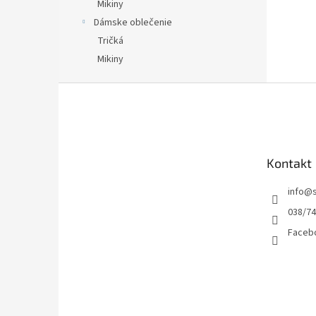
Mikiny
Dámske oblečenie
Tričká
Mikiny
Z
á
p
ä
t
Kontakt
i
e
info
@
038/7
Facebo