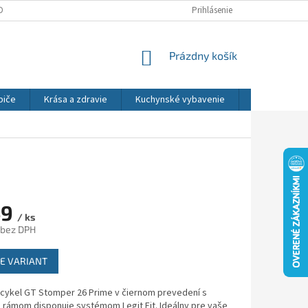
DNÉ PODMIENKY
OCHRANA OSOBNÝCH ÚDAJOV
Prihlásenie
REKLAMÁCIE
NÁKUPNÝ
Prázdny košík
KOŠÍK
biče
Krása a zdravie
Kuchynské vybavenie
Osvetlenie
49
/ ks
 bez DPH
ová
E VARIANT
icykel GT Stomper 26 Prime v čiernom prevedení s
 rámom disponuje systémom Legit Fit. Ideálny pre vaše