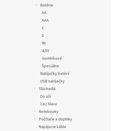
Batérie
AA
AAA
C
D
9V
4,5V
Gombíkové
Špeciálne
Nabíjačky batérií
USB nabíjačky
Slúchadlá
Do uší
Cez hlavu
Notebooky
Počítače a doplnky
Napájacie káble