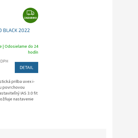
Z
ZADARMO
A
D
O BLACK 2022
A
R
e | Odosielame do 24
M
hodín
O
 DPH
DETAIL
stická prilba uvex i-
ou povrchovou
staviteľný IAS 3.0 fit
ožňuje nastavenie
ilby tak, aby pevne a
žala na hlave....