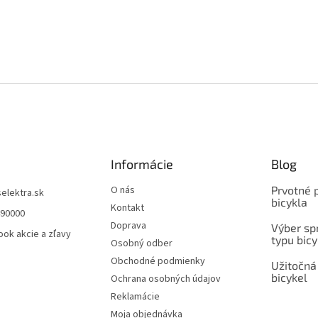
Informácie
Blog
O nás
Prvotné 
selektra.sk
bicykla
Kontakt
490000
Doprava
Výber spr
ok akcie a zľavy
typu bicy
Osobný odber
Obchodné podmienky
Užitočná
bicykel
Ochrana osobných údajov
Reklamácie
Moja objednávka