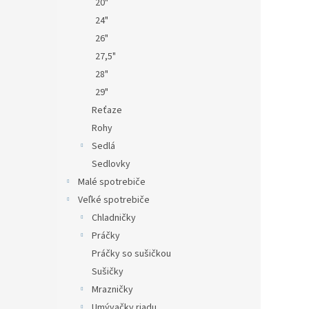
20"
24"
26"
27,5"
28"
29"
Reťaze
Rohy
Sedlá
Sedlovky
Malé spotrebiče
Veľké spotrebiče
Chladničky
Práčky
Práčky so sušičkou
Sušičky
Mrazničky
Umývačky riadu