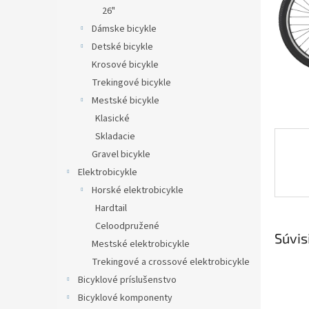
26"
Dámske bicykle
Detské bicykle
Krosové bicykle
Trekingové bicykle
Mestské bicykle
Klasické
Skladacie
Gravel bicykle
Elektrobicykle
Horské elektrobicykle
Hardtail
Celoodpružené
Súvis
Mestské elektrobicykle
Trekingové a crossové elektrobicykle
Bicyklové príslušenstvo
Bicyklové komponenty