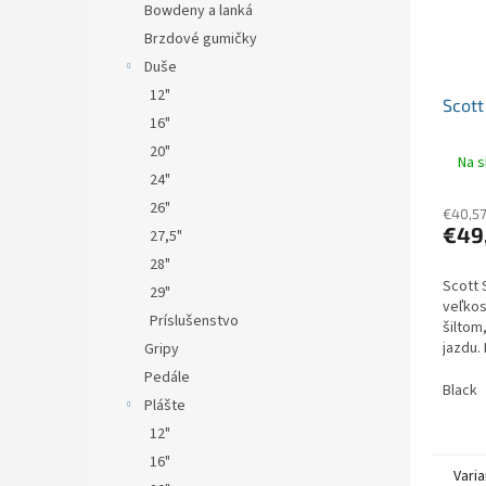
Bowdeny a lanká
Brzdové gumičky
Duše
12"
Scott
16"
20"
Na s
24"
26"
€40,5
€49
27,5"
28"
Scott 
29"
veľkos
Príslušenstvo
šiltom
jazdu.
Gripy
zásluh
Pedále
upína
Black
Plášte
konštru
12"
16"
Varia