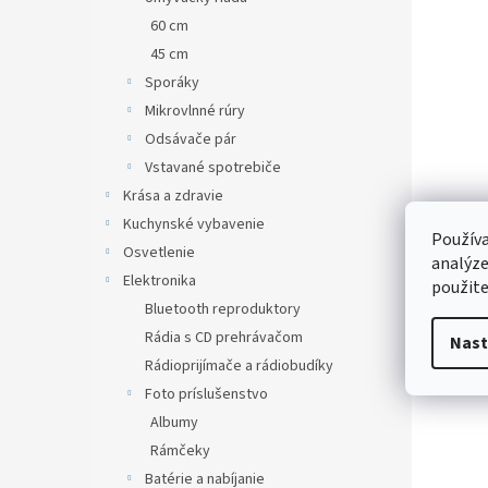
60 cm
45 cm
Sporáky
Mikrovlnné rúry
Odsávače pár
Vstavané spotrebiče
Krása a zdravie
Kuchynské vybavenie
Používa
Osvetlenie
analýze
Elektronika
použite
Bluetooth reproduktory
Rádia s CD prehrávačom
Nast
Rádioprijímače a rádiobudíky
Foto príslušenstvo
Albumy
Rámčeky
Batérie a nabíjanie