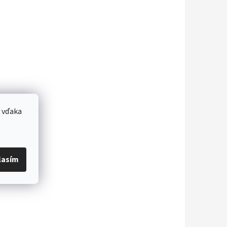
 vďaka
lasím