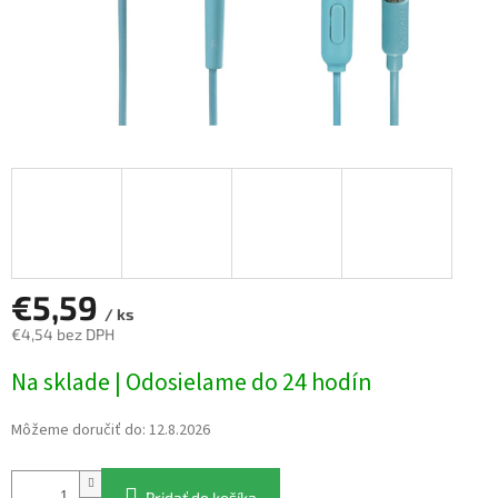
€5,59
/ ks
€4,54 bez DPH
Jednotková
Na sklade | Odosielame do 24 hodín
cena:
Môžeme doručiť do:
12.8.2026
Pridať do košíka