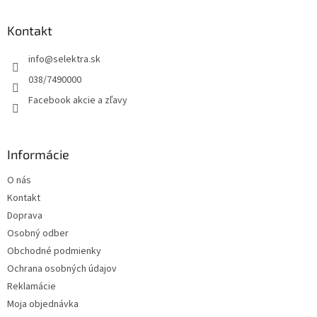
p
ä
Kontakt
t
info
@
selektra.sk
i
e
038/7490000
Facebook akcie a zľavy
Informácie
O nás
Kontakt
Doprava
Osobný odber
Obchodné podmienky
Ochrana osobných údajov
Reklamácie
Moja objednávka