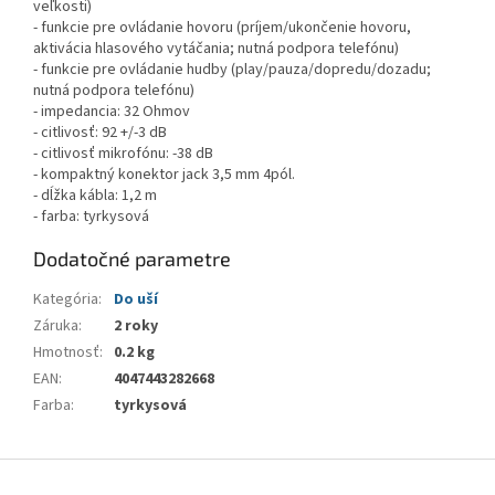
veľkosti)
- funkcie pre ovládanie hovoru (príjem/ukončenie hovoru,
aktivácia hlasového vytáčania; nutná podpora telefónu)
- funkcie pre ovládanie hudby (play/pauza/dopredu/dozadu;
nutná podpora telefónu)
- impedancia: 32 Ohmov
- citlivosť: 92 +/-3 dB
- citlivosť mikrofónu: -38 dB
- kompaktný konektor jack 3,5 mm 4pól.
- dĺžka kábla: 1,2 m
- farba: tyrkysová
Dodatočné parametre
Kategória
:
Do uší
Záruka
:
2 roky
Hmotnosť
:
0.2 kg
EAN
:
4047443282668
Farba
:
tyrkysová
Z
á