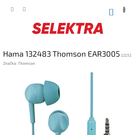
Prejsť
na
NÁKUP
obsah
KOŠÍK
Hama 132483 Thomson EAR3005
22152
Značka:
Thomson