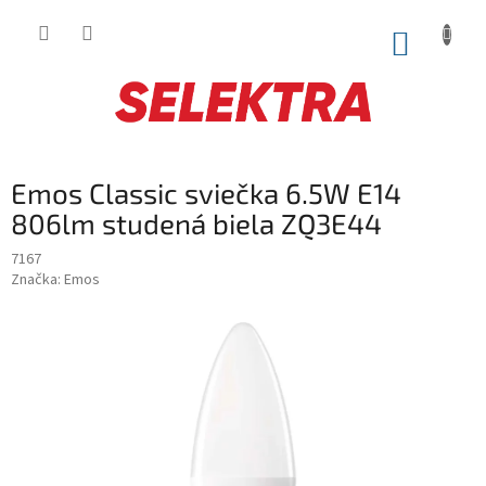
Prejsť
na
NÁKUP
obsah
KOŠÍK
Emos Classic sviečka 6.5W E14
806lm studená biela ZQ3E44
7167
Značka:
Emos