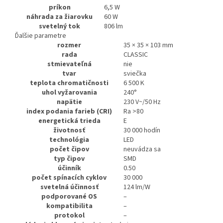
príkon
6,5 W
náhrada za žiarovku
60 W
svetelný tok
806 lm
Ďalšie parametre
rozmer
35 × 35 × 103 mm
rada
CLASSIC
stmievateľná
nie
tvar
sviečka
teplota chromatičnosti
6 500 K
uhol vyžarovania
240°
napätie
230 V~/50 Hz
index podania farieb (CRI)
Ra >80
energetická trieda
E
životnosť
30 000 hodín
technológia
LED
počet čipov
neuvádza sa
typ čipov
SMD
účinník
0.50
počet spínacích cyklov
30 000
svetelná účinnosť
124 lm/W
podporované OS
–
kompatibilita
–
protokol
–