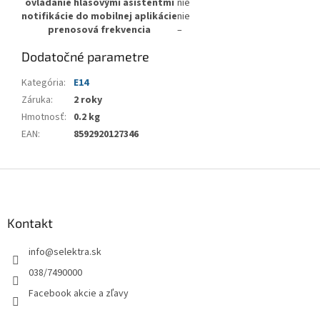
ovládanie hlasovými asistentmi
nie
notifikácie do mobilnej aplikácie
nie
prenosová frekvencia
–
Dodatočné parametre
Kategória
:
E14
Záruka
:
2 roky
Hmotnosť
:
0.2 kg
EAN
:
8592920127346
Z
á
p
ä
Kontakt
t
info
@
selektra.sk
i
e
038/7490000
Facebook akcie a zľavy