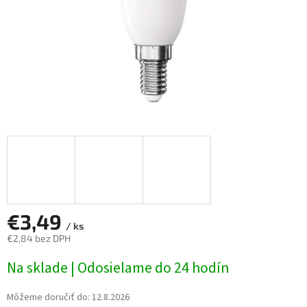
€3,49
/ ks
€2,84 bez DPH
Jednotková
Na sklade | Odosielame do 24 hodín
cena:
Môžeme doručiť do:
12.8.2026