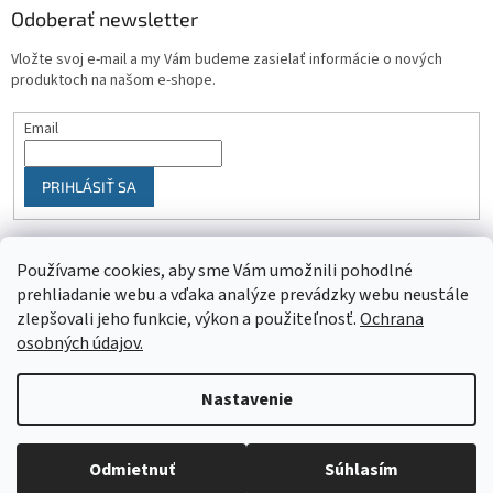
Odoberať newsletter
Vložte svoj e-mail a my Vám budeme zasielať informácie o nových
produktoch na našom e-shope.
Email
PRIHLÁSIŤ SA
Používame cookies, aby sme Vám umožnili pohodlné
prehliadanie webu a vďaka analýze prevádzky webu neustále
zlepšovali jeho funkcie, výkon a použiteľnosť.
Ochrana
osobných údajov.
Vytvoril Shoptet
Nastavenie
Objednaný tovar si môžete prevziať osobne v predajni SELEKTRA,
Copyright 2026
SELEKTRA
. Všetky práva vyhradené.
Upraviť
Družstevná 1143/24, Partizánske, tel.: 038/7490000. Všetok tovar je
nastavenie cookies
Odmietnuť
Súhlasím
ihneď dostupný na našom sklade.