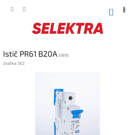
Prejsť
na
NÁKUP
obsah
KOŠÍK
Istič PR61 B20A
33893
Značka:
SEZ