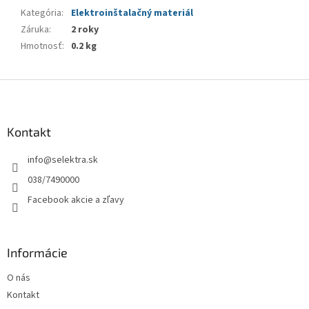
Kategória
:
Elektroinštalačný materiál
Záruka
:
2 roky
Hmotnosť
:
0.2 kg
Z
á
p
ä
Kontakt
t
info
@
selektra.sk
i
e
038/7490000
Facebook akcie a zľavy
Informácie
O nás
Kontakt