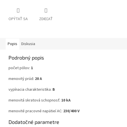
OPÝTAŤ SA
ZDIEĽAŤ
Popis
Diskusia
Podrobný popis
počet pólov:
1
menovitý prúd:
20 A
vypínacia charakteristika:
B
menovitá skratová schopnosť:
10 kA
menovité pracovné napätieí AC:
230/400 V
Dodatočné parametre