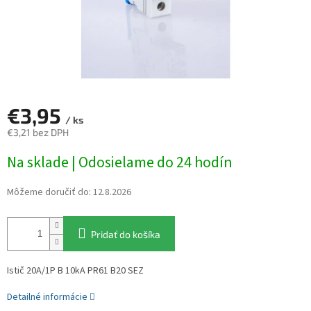
€3,95
/ ks
€3,21 bez DPH
Jednotková
Na sklade | Odosielame do 24 hodín
cena:
Môžeme doručiť do:
12.8.2026
Pridať do košíka
Istič 20A/1P B 10kA PR61 B20 SEZ
Detailné informácie