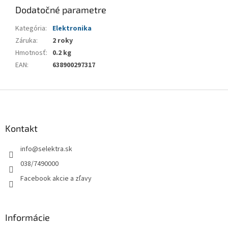
Dodatočné parametre
Kategória
:
Elektronika
Záruka
:
2 roky
Hmotnosť
:
0.2 kg
EAN
:
638900297317
Z
á
p
ä
Kontakt
t
info
@
selektra.sk
i
e
038/7490000
Facebook akcie a zľavy
Informácie