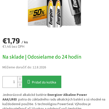
€1,79
/ ks
€1,46 bez DPH
Jednotková
Na sklade | Odosielame do 24 hodín
cena:
Môžeme doručiť do:
12.8.2026
Pridať do košíka
Jednorázové alkalické batérie
Energizer Alkaline Power
AAA/LR03
patria do základného radu alkalických batérií a sú vhodné na
každodenné použitie. S technológiou PowerSeal. Výhodou je
skladovateľnosť až 10 rokov a odolnosť voči teplotám.