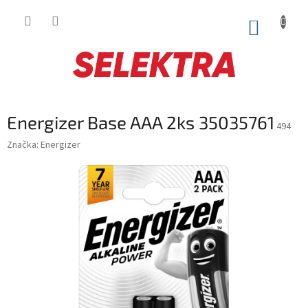
Prejsť
na
NÁKUP
obsah
KOŠÍK
Energizer Base AAA 2ks 35035761
494
Značka:
Energizer