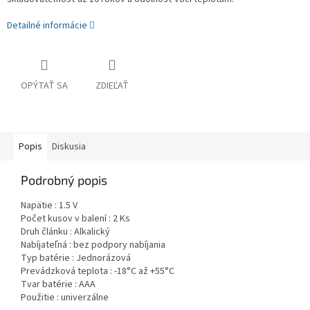
Detailné informácie
OPÝTAŤ SA
ZDIEĽAŤ
Popis
Diskusia
Podrobný popis
Napätie : 1.5 V
Počet kusov v balení : 2 Ks
Druh článku : Alkalický
Nabíjateľná : bez podpory nabíjania
Typ batérie : Jednorázová
Prevádzková teplota : -18°C až +55°C
Tvar batérie : AAA
Použitie : univerzálne