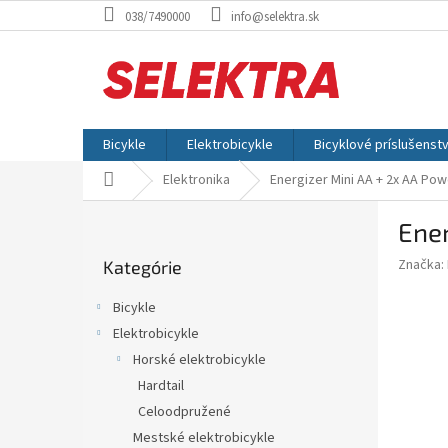
Prejsť
038/7490000
info@selektra.sk
na
obsah
Bicykle
Elektrobicykle
Bicyklové príslušenst
Domov
Elektronika
Energizer Mini AA + 2x AA Po
B
Ene
o
Preskočiť
č
Značka:
Kategórie
kategórie
n
ý
Bicykle
p
Elektrobicykle
a
Horské elektrobicykle
n
e
Hardtail
l
Celoodpružené
Mestské elektrobicykle