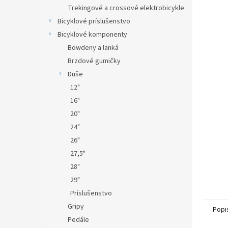
Trekingové a crossové elektrobicykle
Bicyklové príslušenstvo
Bicyklové komponenty
Bowdeny a lanká
Brzdové gumičky
Duše
12"
16"
20"
24"
26"
27,5"
28"
29"
Príslušenstvo
Gripy
Popi
Pedále