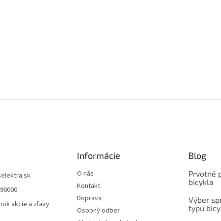
Informácie
Blog
O nás
Prvotné 
selektra.sk
bicykla
Kontakt
490000
Doprava
Výber spr
ok akcie a zľavy
typu bicy
Osobný odber