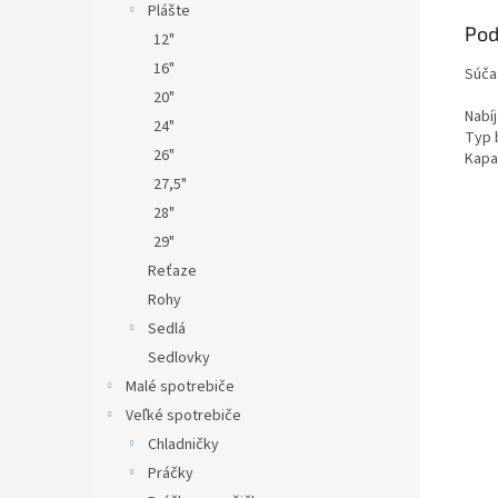
Plášte
Pod
12"
16"
Súča
20"
Nabíj
24"
Typ b
26"
Kapa
27,5"
28"
29"
Reťaze
Rohy
Sedlá
Sedlovky
Malé spotrebiče
Veľké spotrebiče
Chladničky
Práčky