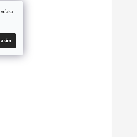
 vďaka
lasím