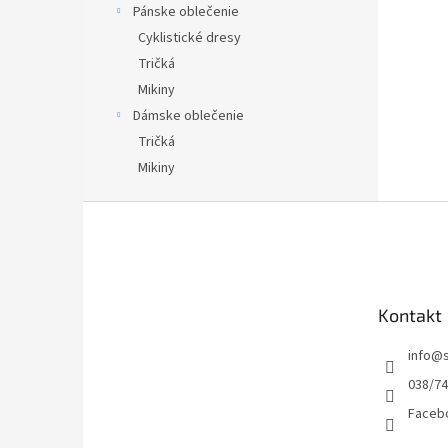
Pánske oblečenie
Cyklistické dresy
Tričká
Mikiny
Dámske oblečenie
Tričká
Mikiny
Z
á
p
ä
t
Kontakt
i
e
info
@
038/7
Facebo