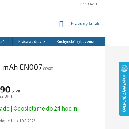
DNÉ PODMIENKY
OCHRANA OSOBNÝCH ÚDAJOV
Prihlásenie
REKLAMÁCIE
NÁKUPNÝ
Prázdny košík
KOŠÍK
biče
Krása a zdravie
Kuchynské vybavenie
Osvetlenie
00 mAh EN007
38628
,90
/ ks
ez DPH
ová
lade | Odosielame do 24 hodín
oručiť do:
10.8.2026