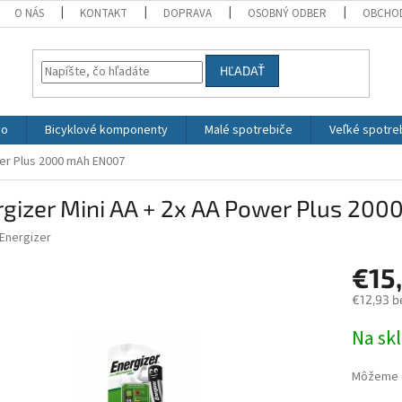
O NÁS
KONTAKT
DOPRAVA
OSOBNÝ ODBER
OBCHO
HĽADAŤ
vo
Bicyklové komponenty
Malé spotrebiče
Veľké spotre
wer Plus 2000 mAh EN007
rgizer Mini AA + 2x AA Power Plus 20
Energizer
€15
€12,93 b
Jednotk
Na sk
cena:
Môžeme d