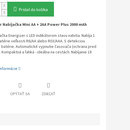
Pridať do košíka
r Nabíjačka Mini AA + 2AA Power Plus 2000 mAh
jačka Energizer s LED indikátorom stavu nabitia. Nabíja 1
atérie veľkosti R6/AA alebo R03/AAA. S detekciou
 batérie. Automatické vypnutie časovača (ochrana pred
. Kompaktná a ľahká - ideálna na cestách. Nabíjanie 18
informácie
OPÝTAŤ SA
ZDIEĽAŤ