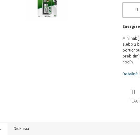
Energize
Mini nabí
alebo 2 b
poruchou
prebitím)
hodín.
Detailné 
TLAČ
s
Diskusia