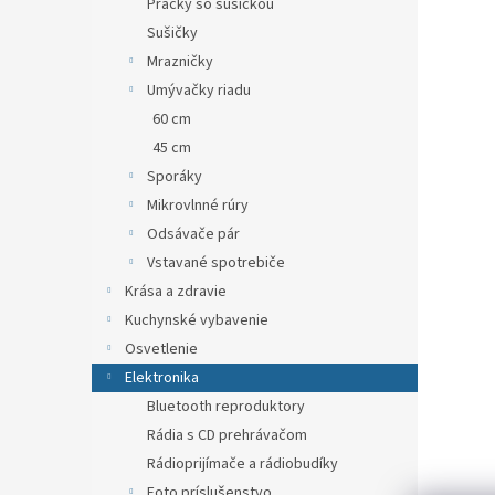
Práčky so sušičkou
Sušičky
Mrazničky
Umývačky riadu
60 cm
45 cm
Sporáky
Mikrovlnné rúry
Odsávače pár
Vstavané spotrebiče
Krása a zdravie
Kuchynské vybavenie
Osvetlenie
Elektronika
Bluetooth reproduktory
Rádia s CD prehrávačom
Rádioprijímače a rádiobudíky
Foto príslušenstvo