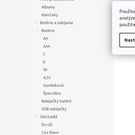
Albumy
Používa
Rámčeky
analýze
Batérie a nabíjanie
použite
Batérie
AA
Nast
AAA
C
D
9V
4,5V
Gombíkové
Špeciálne
Nabíjačky batérií
USB nabíjačky
Slúchadlá
Do uší
Cez hlavu