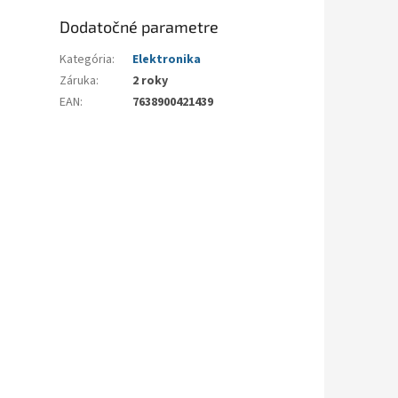
Dodatočné parametre
Kategória
:
Elektronika
Záruka
:
2 roky
EAN
:
7638900421439