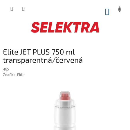
Prejsť
na
NÁKUP
obsah
KOŠÍK
Elite JET PLUS 750 ml
transparentná/červená
465
Značka:
Elite