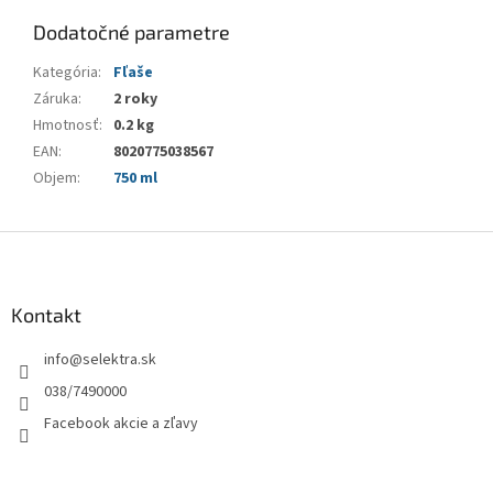
Dodatočné parametre
Kategória
:
Fľaše
Záruka
:
2 roky
Hmotnosť
:
0.2 kg
EAN
:
8020775038567
Objem
:
750 ml
Z
á
p
ä
Kontakt
t
info
@
selektra.sk
i
e
038/7490000
Facebook akcie a zľavy