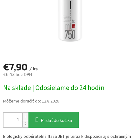
€7,90
/ ks
€6,42 bez DPH
Jednotková
Na sklade | Odosielame do 24 hodín
cena:
Môžeme doručiť do:
12.8.2026
Pridať do košíka
Biologicky odbúrateľná fľaša JET je teraz k dispozícii aj s ochranným