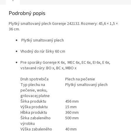
Podrobný popis
Plytký smaltovaný plech Gorenje 242132. Rozmery: 45,6 × 1,5 ×
36 cm.
Plytký smaltovaný plech
Vhodný do rúr šírky 60 cm
Pre sporáky Gorenje K 6x, MEC 6x, EC 6x, EI 6x, E 6x,
vstavané rúry: BO x, BC x, MBO x
Druh spotrebiča
Plech na pečenie
Typ plechu na
Plytký smaltovaný plech
pečenie, woku,
grilovacej platne
Šírka produktu
456 mm
Výška produktu
15 mm
Hĺbka produktu
360 mm
Šírka zabaleného
500 mm
výrobku
Výška zabaleného
40 mm