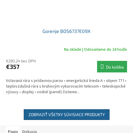
Gorenje BOS6737E09X
Na sklade | Odosielame do 24 hodín
€290,24 bez DPH
€357
Do košíka
Vstavaná rúra s prídavnou parou • energetická trieda A • objem 77 l •
teplovzdušná rúra s kruhovým vykurovacím telesom • teleskopické
výsuvy • displej • vodné (parné) čistenie...
ZOBRAZIŤ VŠETKY SÚVISIACE PRODUKTY
Popis
Diskusia