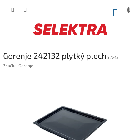
Prejsť
na
NÁKUP
obsah
KOŠÍK
Gorenje 242132 plytký plech
37545
Značka:
Gorenje