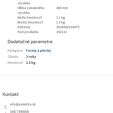
výrobku
Hĺbka zabaleného
400 mm
výrobku
Netto hmotnosť
1.1 kg
Brutto hmotnosť
1.5 kg
EAN kód
3838942524479
Kód produktu
242132
Dodatočné parametre
Kategória
:
Formy a plechy
Záruka
:
2 roky
Hmotnosť
:
1.5 kg
Z
á
p
ä
Kontakt
t
info
@
selektra.sk
i
e
038/7490000