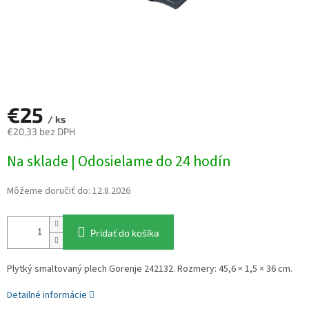
€25
/ ks
€20,33 bez DPH
Jednotková
Na sklade | Odosielame do 24 hodín
cena:
Môžeme doručiť do:
12.8.2026
Pridať do košíka
Plytký smaltovaný plech Gorenje 242132. Rozmery: 45,6 × 1,5 × 36 cm.
Detailné informácie