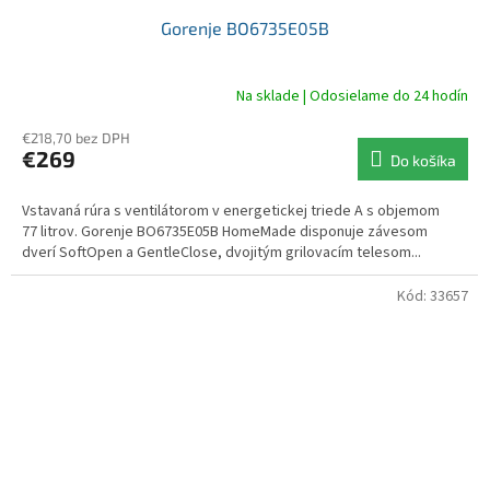
Gorenje BO6735E05B
Na sklade | Odosielame do 24 hodín
€218,70 bez DPH
€269
Do košíka
Vstavaná rúra s ventilátorom v energetickej triede A s objemom
77 litrov. Gorenje BO6735E05B HomeMade disponuje závesom
dverí SoftOpen a GentleClose, dvojitým grilovacím telesom...
Kód:
33657