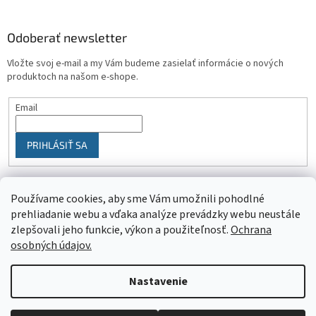
Odoberať newsletter
Vložte svoj e-mail a my Vám budeme zasielať informácie o nových
produktoch na našom e-shope.
Email
PRIHLÁSIŤ SA
Používame cookies, aby sme Vám umožnili pohodlné
prehliadanie webu a vďaka analýze prevádzky webu neustále
zlepšovali jeho funkcie, výkon a použiteľnosť.
Ochrana
osobných údajov.
Vytvoril Shoptet
Nastavenie
Objednaný tovar si môžete prevziať osobne v predajni SELEKTRA,
Copyright 2026
SELEKTRA
. Všetky práva vyhradené.
Upraviť