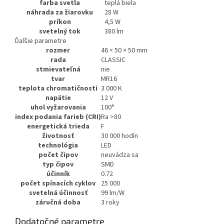
farba svetla
teplá biela
náhrada za žiarovku
28 W
príkon
4,5 W
svetelný tok
380 lm
Ďalšie parametre
rozmer
46 × 50 × 50 mm
rada
CLASSIC
stmievateľná
nie
tvar
MR16
teplota chromatičnosti
3 000 K
napätie
12 V
uhol vyžarovania
100°
index podania farieb (CRI)
Ra >80
energetická trieda
F
životnosť
30 000 hodín
technológia
LED
počet čipov
neuvádza sa
typ čipov
SMD
účinník
0.72
počet spínacích cyklov
25 000
svetelná účinnosť
99 lm/W
záručná doba
3 roky
Dodatočné parametre