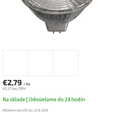
€2,79
/ ks
€2,27 bez DPH
Jednotková
Na sklade | Odosielame do 24 hodín
cena:
Môžeme doručiť do:
12.8.2026