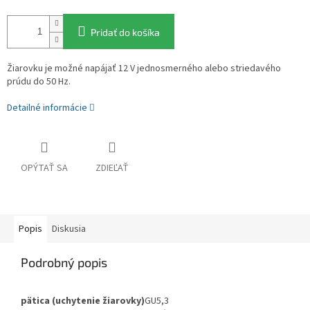
Pridať do košíka
Žiarovku je možné napájať 12 V jednosmerného alebo striedavého
prúdu do 50 Hz.
Detailné informácie
OPÝTAŤ SA
ZDIEĽAŤ
Popis
Diskusia
Podrobný popis
pätica (uchytenie žiarovky)
GU5,3