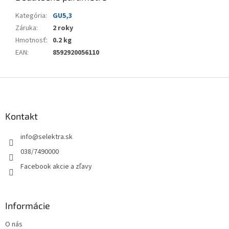
Kategória
:
GU5,3
Záruka
:
2 roky
Hmotnosť
:
0.2 kg
EAN
:
8592920056110
Z
á
p
ä
Kontakt
t
info
@
selektra.sk
i
e
038/7490000
Facebook akcie a zľavy
Informácie
O nás