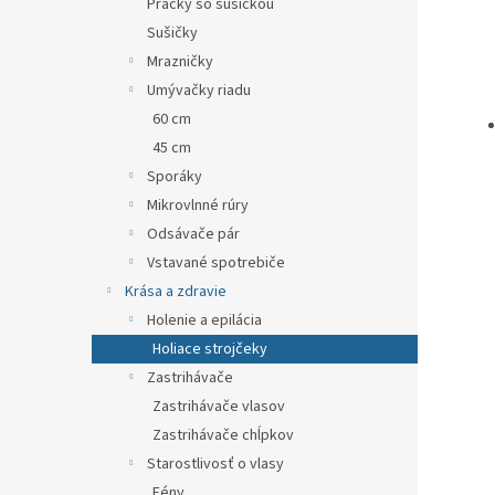
Práčky so sušičkou
Sušičky
Mrazničky
Umývačky riadu
60 cm
45 cm
Sporáky
Mikrovlnné rúry
Odsávače pár
Vstavané spotrebiče
Krása a zdravie
Holenie a epilácia
Holiace strojčeky
Zastrihávače
Zastrihávače vlasov
Zastrihávače chĺpkov
Starostlivosť o vlasy
Fény