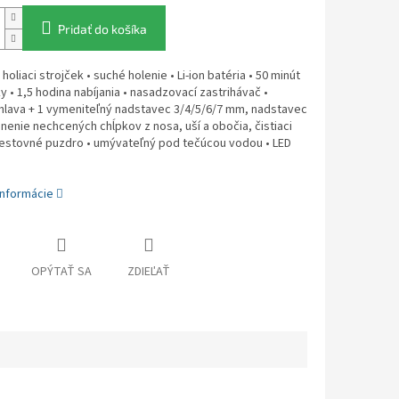
Pridať do košíka
holiaci strojček • suché holenie • Li-ion batéria • 50 minút
 • 1,5 hodina nabíjania • nasadzovací zastrihávač •
 hlava + 1 vymeniteľný nadstavec 3/4/5/6/7 mm, nadstavec
nenie nechcených chĺpkov z nosa, uší a obočia, čistiaci
cestovné puzdro • umývateľný pod tečúcou vodou • LED
informácie
OPÝTAŤ SA
ZDIEĽAŤ