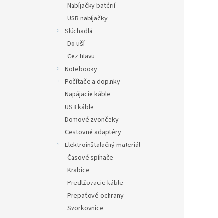
Nabíjačky batérií
USB nabíjačky
Slúchadlá
Do uší
Cez hlavu
Notebooky
Počítače a doplnky
Napájacie káble
USB káble
Domové zvončeky
Cestovné adaptéry
Elektroinštalačný materiál
Časové spínače
Krabice
Predlžovacie káble
Prepäťové ochrany
Svorkovnice