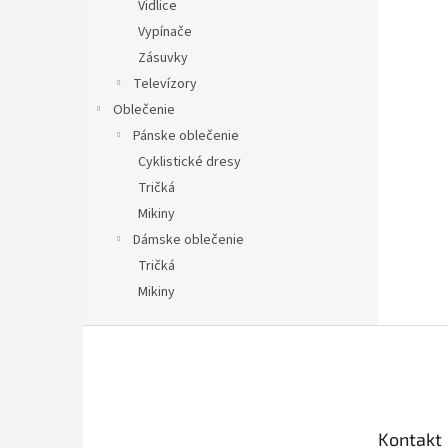
Vidlice
Vypínače
Zásuvky
Televízory
Oblečenie
Pánske oblečenie
Cyklistické dresy
Tričká
Mikiny
Dámske oblečenie
Tričká
Mikiny
Z
á
p
ä
t
Kontakt
i