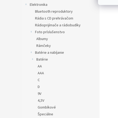
Elektronika
Bluetooth reproduktory
Rádia s CD prehrávačom
Rádioprijímače a rádiobudíky
Foto príslušenstvo
Albumy
Rámčeky
Batérie a nabíjanie
Batérie
AA
AAA
C
D
9V
4,5V
Gombíkové
Špeciálne