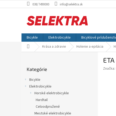
Prejsť
038/7490000
info@selektra.sk
na
obsah
Bicykle
Elektrobicykle
Bicyklové príslušenst
Domov
Krása a zdravie
Holenie a epilácia
H
B
ETA
o
Preskočiť
č
Značka:
Kategórie
kategórie
n
ý
Bicykle
p
Elektrobicykle
a
Horské elektrobicykle
n
e
Hardtail
l
Celoodpružené
Mestské elektrobicykle