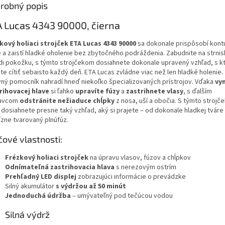
robný popis
 Lucas 4343 90000, čierna
kový holiaci strojček ETA Lucas 4343 90000
sa dokonale prispôsobí kont
e a zaistí hladké oholenie bez zbytočného podráždenia. Zabudnite na strnis
di pokožku, s týmto strojčekom dosiahnete dokonale upravený vzhľad, s k
te cítiť sebaisto každý deň. ETA Lucas zvládne viac než len hladké holenie.
vný pomocník nahradí hneď niekoľko špecializovaných prístrojov. Vďaka
vy
rihovacej hlave
si ľahko
upravíte fúzy
a
zastrihnete vlasy
, s ďalším
avcom
odstránite nežiaduce chĺpky
z nosa, uší a obočia. S týmto strojč
 dosiahnete presne taký vzhľad, aký si prajete – od dokonale hladkej tváre
ízne tvarovaný plnúfúz.
čové vlastnosti:
Frézkový holiaci strojček
na úpravu vlasov, fúzov a chĺpkov
Odnímateľná zastrihovacia hlava
s nerezovým ostrím
Prehľadný LED displej
zobrazujúci informácie o prevádzke
Silný akumulátor
s výdržou až 50 minút
Jednoduchá údržba
– umývateľný pod tečúcou vodou
Silná výdrž