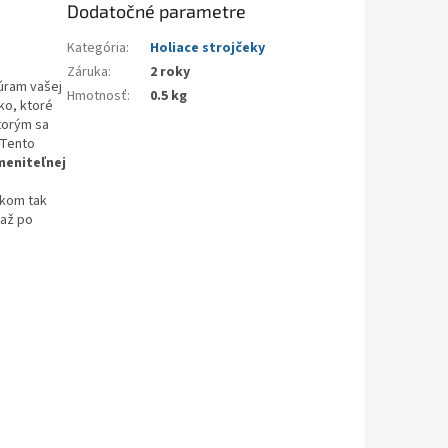
Dodatočné parametre
Kategória
:
Holiace strojčeky
Záruka
:
2 roky
úram vašej
Hmotnosť
:
0.5 kg
ko, ktoré
torým sa
 Tento
meniteľnej
ekom tak
 až po