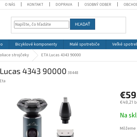
O NÁS
KONTAKT
DOPRAVA
OSOBNÝ ODBER
OBCHO
HĽADAŤ
vo
Bicyklové komponenty
Malé spotrebiče
Veľké spotre
oliace strojčeky
ETA Lucas 4343 90000
 Lucas 4343 90000
38448
Eta
€59
€48,21 
Jednotk
Na sk
cena:
Môžeme d