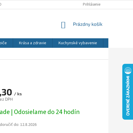
DNÉ PODMIENKY
OCHRANA OSOBNÝCH ÚDAJOV
Prihlásenie
REKLAMÁCIE
NÁKUPNÝ
Prázdny košík
KOŠÍK
biče
Krása a zdravie
Kuchynské vybavenie
Osvetlenie
,30
/ ks
bez DPH
ová
lade | Odosielame do 24 hodín
oručiť do:
12.8.2026