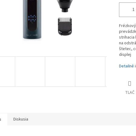
Frézkový 
prevádzky
strihacia
na odstrá
štetec, 
displej
Detailné 
TLAČ
s
Diskusia