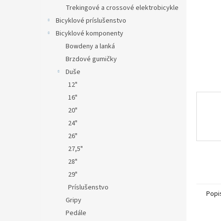
Trekingové a crossové elektrobicykle
Bicyklové príslušenstvo
Bicyklové komponenty
Bowdeny a lanká
Brzdové gumičky
Duše
12"
16"
20"
24"
26"
27,5"
28"
29"
Príslušenstvo
Popi
Gripy
Pedále