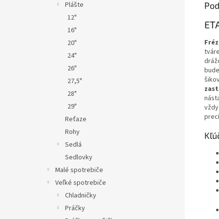
Plášte
Pod
12"
ETA
16"
Fréz
20"
tvár
24"
dráž
26"
bude
šiko
27,5"
zast
28"
nást
29"
vždy
prec
Reťaze
Rohy
Kľú
Sedlá
Sedlovky
Malé spotrebiče
Veľké spotrebiče
Chladničky
Práčky