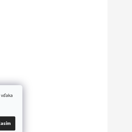
 vďaka
lasím