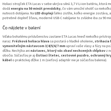
Holiaci strojček ETA Lucas v sebe ukrýva silnú 3,7 V Li-ion batériu, ktorá m
dodá
energiu na 50 minút prevádzky
, čo vám umožní oholiť sa niekoľk
nutnosti dobíjania. Na
LED displeji
ľahko zistíte, koľko energie zostáva, a
potrebné doplniť šťavu, moderné USB-C nabíjanie to zvládne iba za 90 mi
Čo nájdete v balení
Vďaka bohatému príslušenstvu zastane ETA Lucas hneď niekoľko prístroj
naraz.
Frézková holiaca hlava
sa postará o hladké oholenie,
strihacia 
vymeniteľným nástavcom 3/4/5/6/7 mm
upraví vaše vlasy a fúzy na p
dĺžku. Nechýba ani
nástavec, ktorý vás zbaví nechcených chĺpkov
z n
obočia. Súčasťou je aj
čistiaci štetec
,
cestovné puzdro
,
ochranný kry
kábel
o praktickej dĺžke 1 m (sieťový adaptér nie je súčasťou balenia).