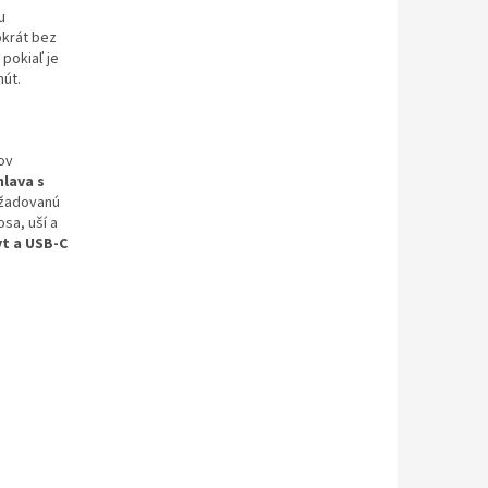
u
okrát bez
 pokiaľ je
nút.
ov
hlava s
ožadovanú
osa, uší a
t a USB-C