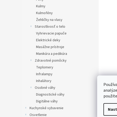
Kulmy
Kulmofény
Žehličky na vlasy
Starostlivosť o telo
Vyhrievacie papuče
Elektrické deky
Masážne prístroje
Manikúra a pedikúra
Zdravotné pomôcky
Teplomery
Infralampy
Inhalátory
Používa
Osobné váhy
analýze
Diagnostické váhy
použite
Digitálne váhy
Kuchynské vybavenie
Nast
Osvetlenie