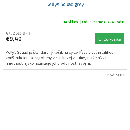
Kellys Squad grey
Na sklade | Odosielame do 24 hodín
€7,72 bez DPH
€9,49
Do košíka
Kellys Squad je štandardný košík na cyklo fľašu s veľmi ľahkou
konštrukciou. Je vyrobený z hliníkovej zliatiny, takže nízka
hmotnosť nijako neznižuje jeho odolnosť. Svojím...
Kód:
5083