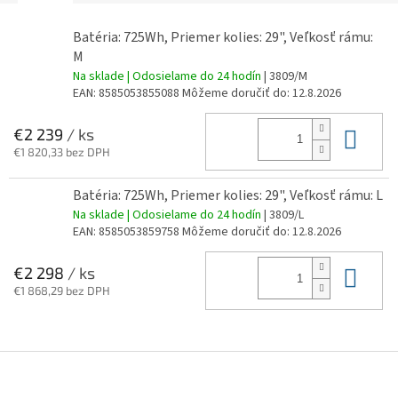
Batéria: 725Wh, Priemer kolies: 29", Veľkosť rámu:
M
Na sklade | Odosielame do 24 hodín
| 3809/M
EAN:
8585053855088
Môžeme doručiť do:
12.8.2026
Do 
€2 239
/ ks
€1 820,33 bez DPH
Batéria: 725Wh, Priemer kolies: 29", Veľkosť rámu: L
Na sklade | Odosielame do 24 hodín
| 3809/L
EAN:
8585053859758
Môžeme doručiť do:
12.8.2026
Do 
€2 298
/ ks
€1 868,29 bez DPH
Z
á