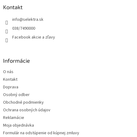
p
ä
Kontakt
t
info
@
selektra.sk
i
e
038/7490000
Facebook akcie a zľavy
Informácie
O nás
Kontakt
Doprava
Osobný odber
Obchodné podmienky
Ochrana osobných údajov
Reklamácie
Moja objednávka
Formulár na odstúpenie od kúpnej zmluvy