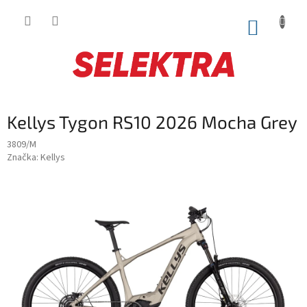
Prejsť
na
NÁKUP
obsah
KOŠÍK
Kellys Tygon RS10 2026 Mocha Grey
3809/M
Značka:
Kellys