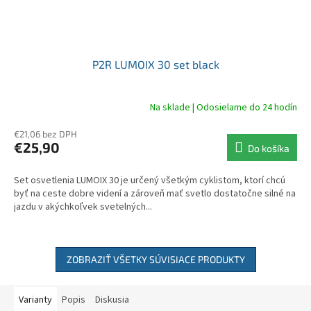
P2R LUMOIX 30 set black
Na sklade | Odosielame do 24 hodín
€21,06 bez DPH
€25,90
Do košíka
Set osvetlenia LUMOIX 30 je určený všetkým cyklistom, ktorí chcú
byť na ceste dobre videní a zároveň mať svetlo dostatočne silné na
jazdu v akýchkoľvek svetelných...
ZOBRAZIŤ VŠETKY SÚVISIACE PRODUKTY
Varianty
Popis
Diskusia