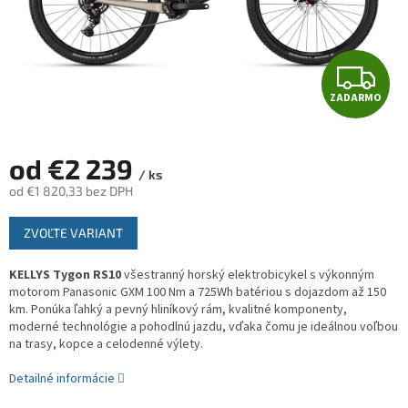
Z
ZADARMO
A
D
od
€2 239
/ ks
A
od
€1 820,33
bez DPH
Jednotková
R
ZVOĽTE VARIANT
cena:
M
KELLYS Tygon RS10
v
šestranný horský elektrobicykel s výkonným
motorom Panasonic GXM 100 Nm a 725Wh batériou s dojazdom až 150
O
km. Ponúka ľahký a pevný hliníkový rám, kvalitné komponenty,
moderné technológie a pohodlnú jazdu, vďaka čomu je ideálnou voľbou
na trasy, kopce a celodenné výlety.
Detailné informácie