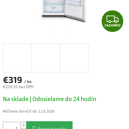
Z
ZADARMO
A
D
A
R
M
€319
/ ks
€259,35 bez DPH
O
Jednotková
Na sklade | Odosielame do 24 hodín
cena:
Môžeme doručiť do:
12.8.2026
Pridať do košíka