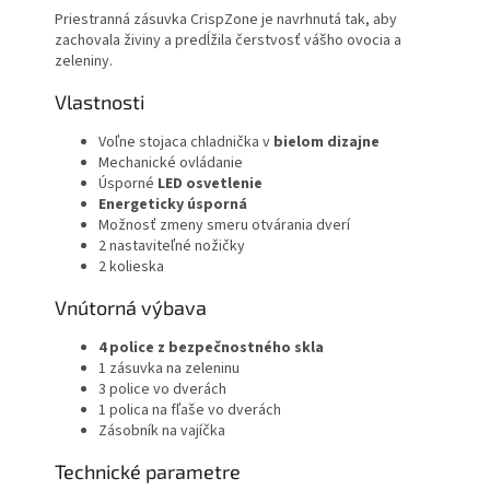
Priestranná zásuvka CrispZone je navrhnutá tak, aby
zachovala živiny a predĺžila čerstvosť vášho ovocia a
zeleniny.
Vlastnosti
Voľne stojaca chladnička v
bielom dizajne
Mechanické ovládanie
Úsporné
LED osvetlenie
Energeticky úsporná
Možnosť zmeny smeru otvárania dverí
2 nastaviteľné nožičky
2 kolieska
Vnútorná výbava
4 police z bezpečnostného skla
1 zásuvka na zeleninu
3 police vo dverách
1 polica na fľaše vo dverách
Zásobník na vajíčka
Technické parametre