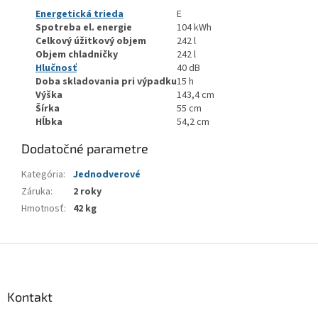
Energetická trieda
E
Spotreba el. energie
104 kWh
Celkový úžitkový objem
242 l
Objem chladničky
242 l
Hlučnosť
40 dB
Doba skladovania pri výpadku
15 h
Výška
143,4 cm
Šírka
55 cm
Hĺbka
54,2 cm
Dodatočné parametre
Kategória
:
Jednodverové
Záruka
:
2 roky
Hmotnosť
:
42 kg
Z
á
p
ä
Kontakt
t