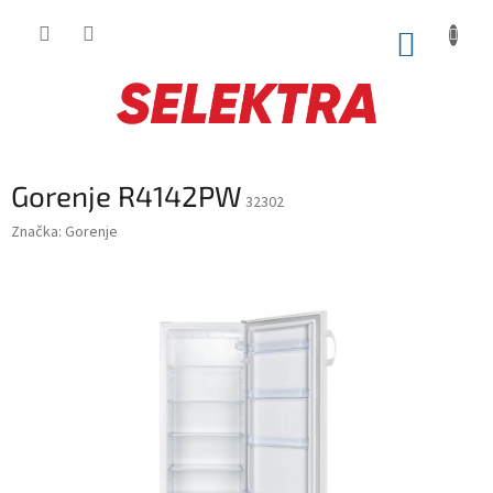
Prejsť
na
NÁKUP
obsah
KOŠÍK
Gorenje R4142PW
32302
Značka:
Gorenje