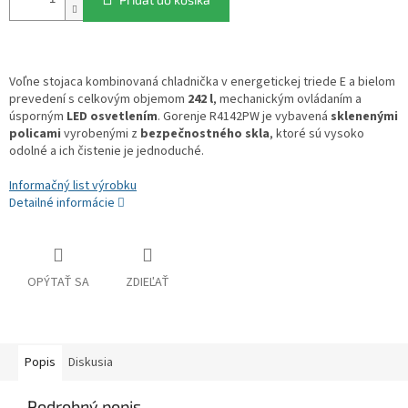
Voľne stojaca kombinovaná chladnička v energetickej triede E a bielom
prevedení s celkovým objemom
242 l
, mechanickým ovládaním a
úsporným
LED osvetlením
. Gorenje R4142PW je vybavená
sklenenými
policami
vyrobenými z
bezpečnostného skla
, ktoré sú vysoko
odolné a ich čistenie je jednoduché.
Informačný list výrobku
Detailné informácie
OPÝTAŤ SA
ZDIEĽAŤ
Popis
Diskusia
Podrobný popis