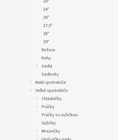
20"
24"
26"
27,5"
28"
29"
Reťaze
Rohy
Sedlá
Sedlovky
Malé spotrebiče
Veľké spotrebiče
Chladničky
Práčky
Práčky so sušičkou
Sušičky
Mrazničky
Umývačky riadu