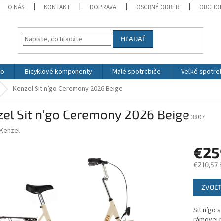
O NÁS
KONTAKT
DOPRAVA
OSOBNÝ ODBER
OBCHO
HĽADAŤ
vo
Bicyklové komponenty
Malé spotrebiče
Veľké spotre
Kenzel Sit n’go Ceremony 2026 Beige
el Sit n’go Ceremony 2026 Beige
3807
Kenzel
€2
€210,57 
Jednotk
ZVOĽT
cena:
Sit n’go 
rámovej r