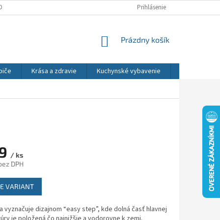
DNÉ PODMIENKY
OCHRANA OSOBNÝCH ÚDAJOV
Prihlásenie
REKLAMÁCIE
NÁKUPNÝ
Prázdny košík
KOŠÍK
biče
Krása a zdravie
Kuchynské vybavenie
Osvetlenie
59
/ ks
bez DPH
ová
E VARIANT
sa vyznačuje dizajnom “easy step”, kde dolná časť hlavnej
úry je položená čo najnižšie a vodorovne k zemi.