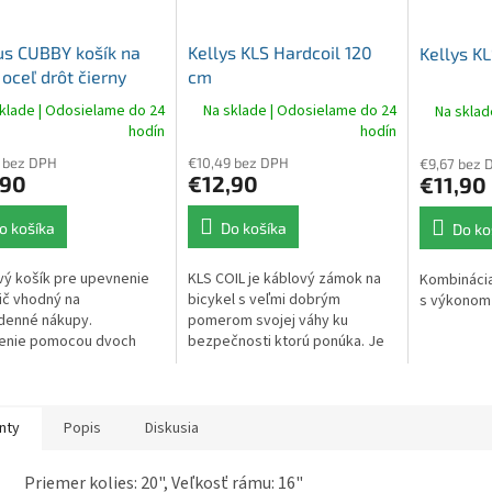
O
s CUBBY košík na
Kellys KLS Hardcoil 120
Kellys K
 oceľ drôt čierny
cm
klade | Odosielame do 24
Na sklade | Odosielame do 24
Na sklad
hodín
hodín
 bez DPH
€10,49 bez DPH
€9,67 bez 
,90
€12,90
€11,90
o košíka
Do košíka
Do ko
ý košík pre upevnenie
KLS COIL je káblový zámok na
Kombináci
ič vhodný na
bicykel s veľmi dobrým
s výkonom 
denné nákupy.
pomerom svojej váhy ku
enie pomocou dvoch
bezpečnosti ktorú ponúka. Je
ek s protikusom.
skladný a jednoduchý na
ť: cca 10kg.
použitie a poskytuje strednú
ochranu zabezpečenia.
nty
Popis
Diskusia
Priemer kolies: 20", Veľkosť rámu: 16"