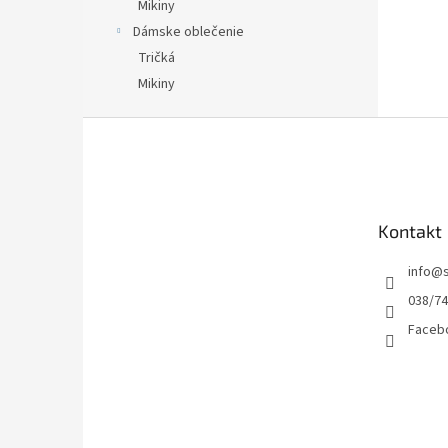
Mikiny
Dámske oblečenie
Tričká
Mikiny
Z
á
p
ä
t
Kontakt
i
e
info
@
038/7
Facebo