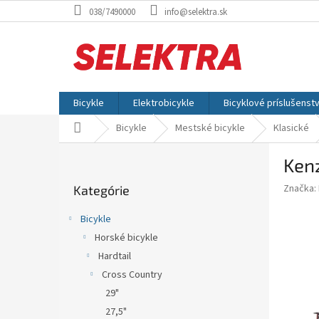
Prejsť
038/7490000
info@selektra.sk
na
obsah
Bicykle
Elektrobicykle
Bicyklové príslušenst
Domov
Bicykle
Mestské bicykle
Klasické
B
Kenz
o
Preskočiť
č
Značka:
Kategórie
kategórie
n
ý
Bicykle
p
Horské bicykle
a
Hardtail
n
e
Cross Country
l
29"
27,5"