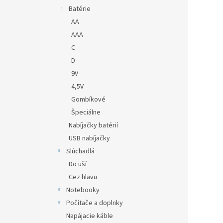
Batérie
AA
AAA
C
D
9V
4,5V
Gombíkové
Špeciálne
Nabíjačky batérií
USB nabíjačky
Slúchadlá
Do uší
Cez hlavu
Notebooky
Počítače a doplnky
Napájacie káble