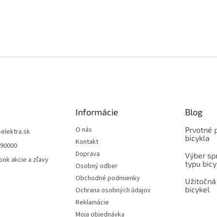
Informácie
Blog
O nás
Prvotné 
selektra.sk
bicykla
Kontakt
490000
Doprava
Výber spr
ok akcie a zľavy
typu bicy
Osobný odber
Obchodné podmienky
Užitočná
bicykel
Ochrana osobných údajov
Reklamácie
Moja objednávka