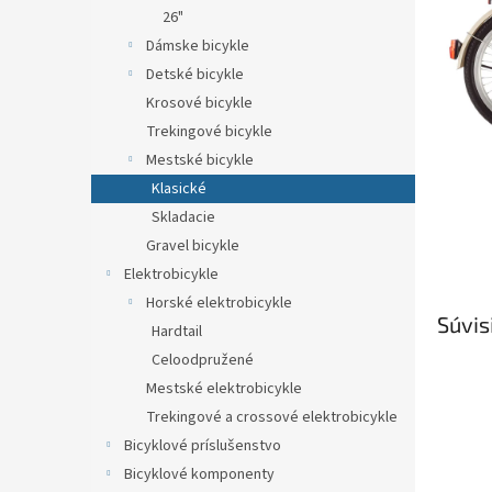
26"
Dámske bicykle
Detské bicykle
Krosové bicykle
Trekingové bicykle
Mestské bicykle
Klasické
Skladacie
Gravel bicykle
Elektrobicykle
Horské elektrobicykle
Súvis
Hardtail
Celoodpružené
Mestské elektrobicykle
Trekingové a crossové elektrobicykle
Bicyklové príslušenstvo
Bicyklové komponenty