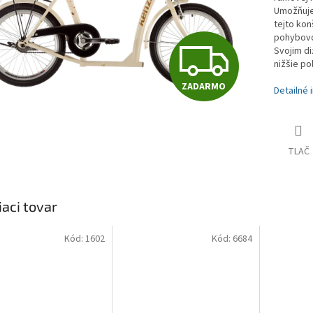
Umožňuje
tejto kon
pohybovo
Z
Svojim di
nižšie po
ZADARMO
Detailné 
A
D
TLAČ
A
iaci tovar
R
Kód:
1602
Kód:
6684
M