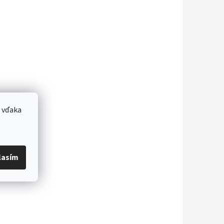
 vďaka
lasím