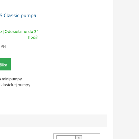
LS Classic pumpa
e | Odosielame do 24
hodín
DPH
šíka
a minipumpy
klasickej pumpy .