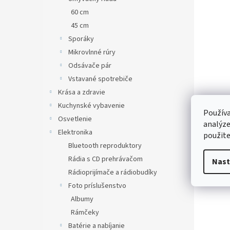
60 cm
45 cm
Sporáky
Mikrovlnné rúry
Odsávače pár
Vstavané spotrebiče
Krása a zdravie
Kuchynské vybavenie
Používa
Osvetlenie
analýze
Elektronika
použite
Bluetooth reproduktory
Rádia s CD prehrávačom
Nast
Rádioprijímače a rádiobudíky
Foto príslušenstvo
Albumy
Rámčeky
Batérie a nabíjanie