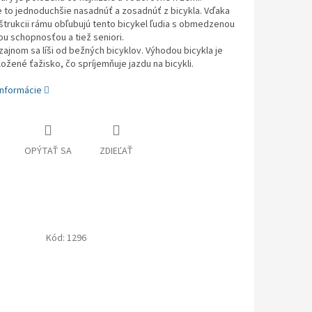
 to jednoduchšie nasadnúť a zosadnúť z bicykla. Vďaka
štrukcii rámu obľubujú tento bicykel ľudia s obmedzenou
u schopnosťou a tiež seniori.
zajnom sa líši od bežných bicyklov. Výhodou bicykla je
ložené ťažisko, čo spríjemňuje jazdu na bicykli.
informácie
OPÝTAŤ SA
ZDIEĽAŤ
Kód:
1296