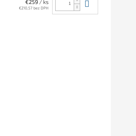
Do košíka
€259
/ ks
€210,57 bez DPH