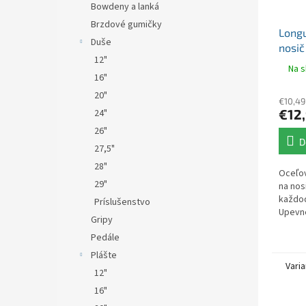
Bowdeny a lanká
Brzdové gumičky
Longu
Duše
nosič
12"
Na s
16"
20"
€10,49
€12
24"
26"
D
27,5"
28"
Oceľov
29"
na nos
každo
Príslušenstvo
Upevn
Gripy
skruti
Pedále
Nosnos
Plášte
Varia
12"
16"