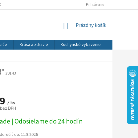
DNÉ PODMIENKY
OCHRANA OSOBNÝCH ÚDAJOV
Prihlásenie
REKLAMÁCIE
NÁKUPNÝ
Prázdny košík
KOŠÍK
biče
Krása a zdravie
Kuchynské vybavenie
Osvetlenie
"
39143
89
/ ks
 bez DPH
ová
lade | Odosielame do 24 hodín
oručiť do:
11.8.2026