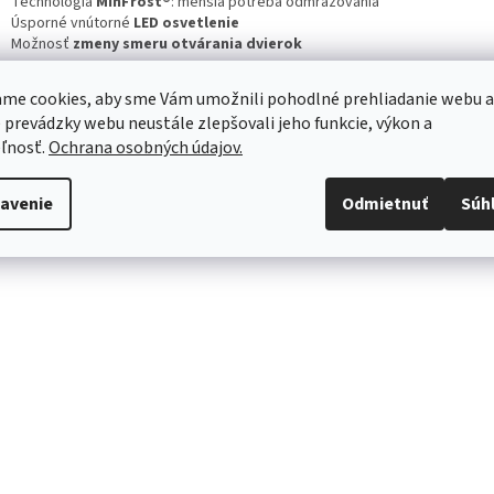
Technológia
MinFrost®
: menšia potreba odmrazovania
Úsporné vnútorné
LED osvetlenie
Možnosť
zmeny smeru otvárania dvierok
me cookies, aby sme Vám umožnili pohodlné prehliadanie webu a
 prevádzky webu neustále zlepšovali jeho funkcie, výkon a
ľnosť.
Ochrana osobných údajov.
avenie
Odmietnuť
Súh