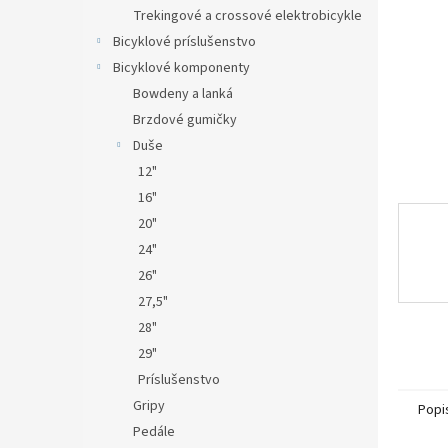
Trekingové a crossové elektrobicykle
Bicyklové príslušenstvo
Bicyklové komponenty
Bowdeny a lanká
Brzdové gumičky
Duše
12"
16"
20"
24"
26"
27,5"
28"
29"
Príslušenstvo
Gripy
Popi
Pedále