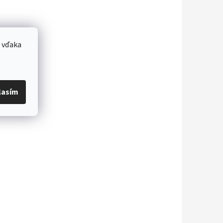
 vďaka
lasím