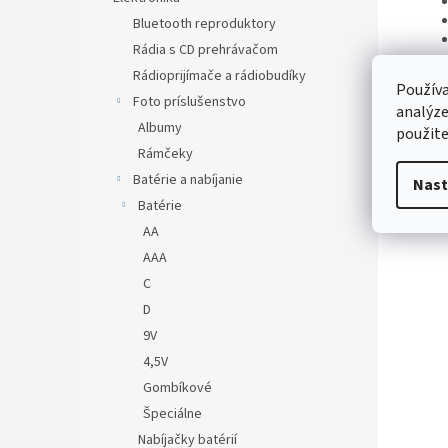
Bluetooth reproduktory
Rádia s CD prehrávačom
Rádioprijímače a rádiobudíky
Používa
Foto príslušenstvo
analýze
Albumy
použite
Rámčeky
Batérie a nabíjanie
Nast
Batérie
AA
AAA
C
D
9V
4,5V
Gombíkové
Špeciálne
Nabíjačky batérií