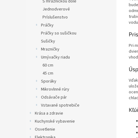
S mrazničkou dole
bud
Jednodverové
odmr
trubi
Príslušenstvo
vodu
Práčky
Práčky so sušičkou
Pri
Sušičky
Pri 
Mrazničky
dvie
vhod
Umývačky riadu
60 cm
Úsp
45 cm
Vďak
Sporáky
ulože
Mikrovlnné rúry
ocení
Odsávače pár
chlad
Vstavané spotrebiče
Kľú
Krása a zdravie
Kuchynské vybavenie
Osvetlenie
Elektronika