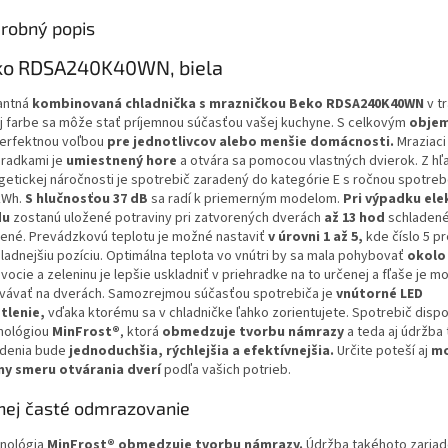
robný popis
ko RDSA240K40WN, biela
antná
kombinovaná chladnička s mrazničkou
Beko
RDSA240K40WN
v t
ej farbe sa môže stať príjemnou súčasťou vašej kuchyne. S celkovým
obje
perfektnou voľbou
pre jednotlivcov alebo menšie domácnosti.
Mraziaci
hradkami je
umiestnený hore
a otvára sa pomocou vlastných dvierok. Z hľ
getickej náročnosti je spotrebič zaradený do kategórie E s ročnou spotre
kWh.
S hlučnosťou 37 dB
sa radí k priemerným modelom.
Pri výpadku ele
du
zostanú uložené potraviny pri zatvorených dverách
až 13 hod
schladené
ené. Prevádzkovú teplotu je možné nastaviť
v úrovni 1 až 5,
kde číslo 5 p
hladnejšiu pozíciu. Optimálna teplota vo vnútri by sa mala pohybovať
okolo
vocie a zeleninu je lepšie uskladniť v priehradke na to určenej a fľaše je m
vávať na dverách. Samozrejmou súčasťou spotrebiča je
vnútorné LED
tlenie,
vďaka ktorému sa v chladničke ľahko zorientujete. Spotrebič disp
nológiou
MinFrost®
, ktorá
obmedzuje tvorbu námrazy
a teda aj údržba
adenia bude
jednoduchšia, rýchlejšia a efektívnejšia.
Určite poteší aj
mo
y smeru otvárania dverí
podľa vašich potrieb.
ej časté odmrazovanie
nológia
MinFrost®
obmedzuje tvorbu námrazy.
Údržba takéhoto zariad