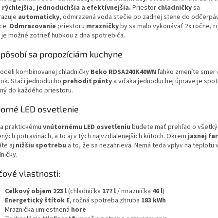
e
rýchlejšia, jednoduchšia a efektívnejšia.
Priestor
chladničky
sa
azuje
automaticky
, odmrazená voda stečie po zadnej stene do odčerpá
ce.
Odmrazovanie
priestoru
mrazničky
by sa malo vykonávať 2x ročne, 
 je možné zotrieť hubkou z dna spotrebiča.
spôsobí sa propozíciám kuchyne
modeli kombinovanej chladničky
Beko
RDSA240K40WN
ľahko zmeníte smer 
rok. Stačí jednoducho
prehodiť pánty
a vďaka jednoduchej úprave je spot
ný do každého priestoru.
orné LED osvetlenie
a praktickému
vnútornému LED osvetleniu
budete mať prehľad o všetký
ných potravinách, a to aj v tých najvzdialenejších kútoch. Okrem
jasnej fa
te aj
nižšiu spotrebu
a to, že sa nezahrieva. Nemá teda vplyv na teplotu v
ničky.
čové vlastnosti:
Celkový objem 223 l
(chladnička
177 l
/ mraznička
46 l
)
Energetický štítok E
, ročná spotreba zhruba
183 kWh
Mraznička umiestnená
hore