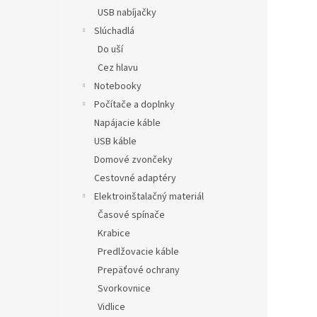
USB nabíjačky
Slúchadlá
Do uší
Cez hlavu
Notebooky
Počítače a doplnky
Napájacie káble
USB káble
Domové zvončeky
Cestovné adaptéry
Elektroinštalačný materiál
Časové spínače
Krabice
Predlžovacie káble
Prepäťové ochrany
Svorkovnice
Vidlice