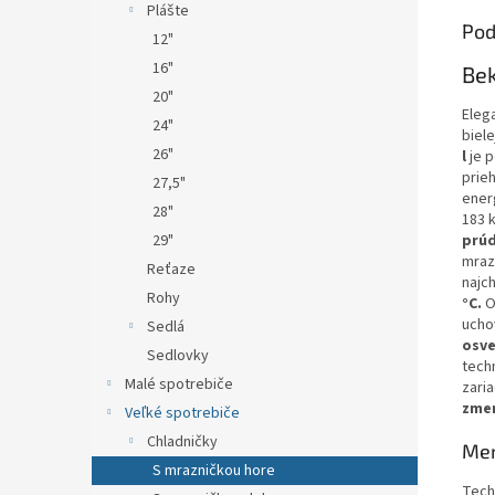
Plášte
Pod
12"
16"
Be
20"
Eleg
24"
biel
26"
l
je 
prie
27,5"
ener
28"
183 
prú
29"
mraz
Reťaze
najc
Rohy
°C.
O
ucho
Sedlá
osve
Sedlovky
tech
Malé spotrebiče
zari
zmen
Veľké spotrebiče
Chladničky
Men
S mrazničkou hore
Tech