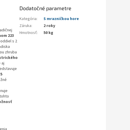
Dodatočné parametre
Kategória
:
S mrazničkou hore
Záruka
:
2 roky
radičnej
Hmotnosť
:
50 kg
mom 223
 oddiel s 2
adiska
bou zhruba
ktrického
 aj
redstavuje
 5
ožné
onuje
 tohto
žnosť
enia