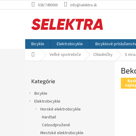
Prejsť
038/7490000
info@selektra.sk
na
obsah
Bicykle
Elektrobicykle
Bicyklové príslušenst
Domov
Veľké spotrebiče
Chladničky
S mra
B
Bek
o
Preskočiť
č
Kategórie
kategórie
Rozb
n
najle
ý
Bicykle
p
Elektrobicykle
a
Horské elektrobicykle
n
e
Hardtail
l
Celoodpružené
Mestské elektrobicykle