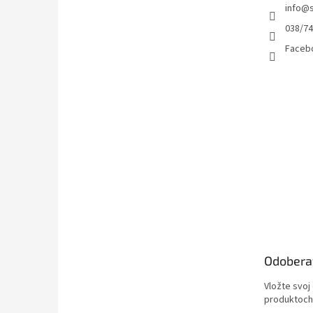
info
@
038/7
Facebo
Odobera
Vložte svoj
produktoch