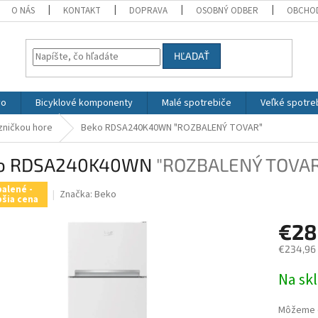
O NÁS
KONTAKT
DOPRAVA
OSOBNÝ ODBER
OBCHO
HĽADAŤ
vo
Bicyklové komponenty
Malé spotrebiče
Veľké spotre
zničkou hore
Beko RDSA240K40WN
"ROZBALENÝ TOVAR"
o RDSA240K40WN
"ROZBALENÝ TOVAR
alené -
Značka:
Beko
pšia cena
€2
€234,96
Jednotk
Na sk
cena:
Môžeme d