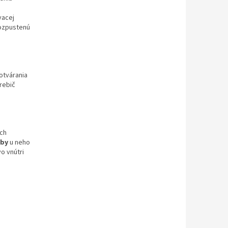
vacej
rozpustenú
otvárania
rebič
ch
rby
u neho
o vnútri