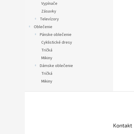
Vypínače
Zásuvky
Televízory
Oblečenie
Pánske oblečenie
Cyklistické dresy
Tričká
Mikiny
Dámske oblečenie
Tričká
Mikiny
Z
á
p
ä
t
Kontakt
i
e