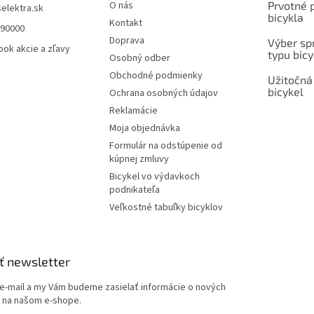
O nás
Prvotné 
selektra.sk
bicykla
Kontakt
490000
Doprava
Výber spr
ok akcie a zľavy
typu bicy
Osobný odber
Obchodné podmienky
Užitočná
bicykel
Ochrana osobných údajov
Reklamácie
Moja objednávka
Formulár na odstúpenie od
kúpnej zmluvy
Bicykel vo výdavkoch
podnikateľa
Veľkostné tabuľky bicyklov
ť newsletter
 e-mail a my Vám budeme zasielať informácie o nových
 na našom e-shope.