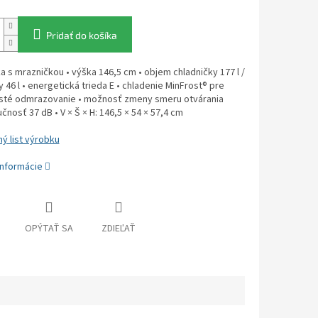
Pridať do košíka
a s mrazničkou • výška 146,5 cm • objem chladničky 177 l /
 46 l • energetická trieda E • chladenie MinFrost® pre
sté odmrazovanie • možnosť zmeny smeru otvárania
učnosť 37 dB • V × Š × H: 146,5 × 54 × 57,4 cm
ý list výrobku
informácie
OPÝTAŤ SA
ZDIEĽAŤ