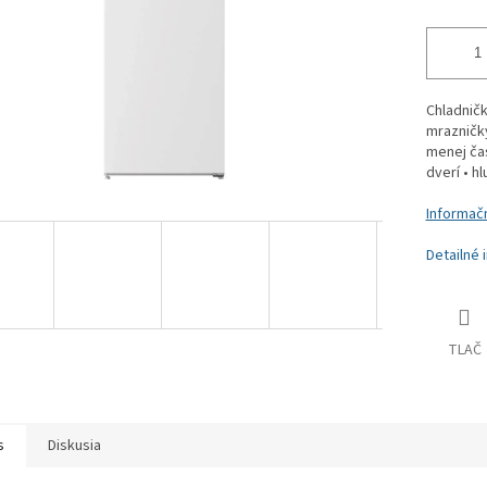
Chladničk
mrazničky
menej ča
dverí • hl
Informačn
Detailné 
TLAČ
s
Diskusia