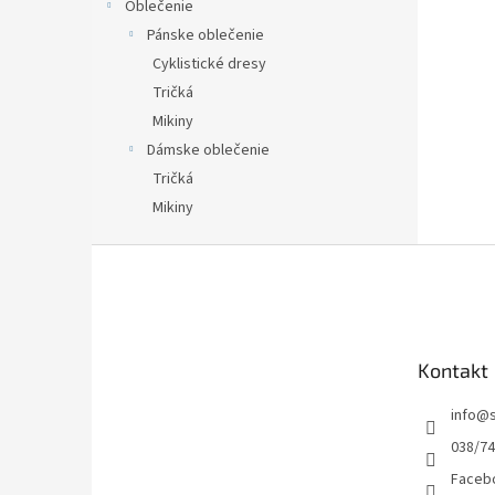
Oblečenie
Pánske oblečenie
Cyklistické dresy
Tričká
Mikiny
Dámske oblečenie
Tričká
Mikiny
Z
á
p
ä
t
Kontakt
i
e
info
@
038/7
Facebo