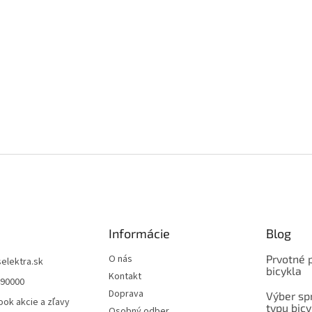
Informácie
Blog
O nás
Prvotné 
selektra.sk
bicykla
Kontakt
490000
Doprava
Výber spr
ok akcie a zľavy
typu bicy
Osobný odber