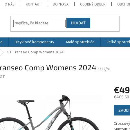
O NÁS
KONTAKT
DOPRAVA
OSOBNÝ ODBER
OBCHO
HĽADAŤ
vo
Bicyklové komponenty
Malé spotrebiče
Veľké spotre
GT Transeo Comp Womens 2024
Transeo Comp Womens 2024
2322/M
GT
€4
€405,69
Jednotk
ZVOĽT
cena:
Crossový 
Suntour,