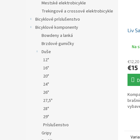
Mestské elektrobicykle
Trekingové a crossové elektrobicykle
Bicyklové príslušenstvo
Bicyklové komponenty
Liv S
Bowdeny a lanká
Brzdové gumičky
Na s
Duše
12"
€12,20
€15
16"
20"
D
24"
26"
Kompa
27,5"
brašni
vybave
28"
29"
Príslušenstvo
Gripy
Varia