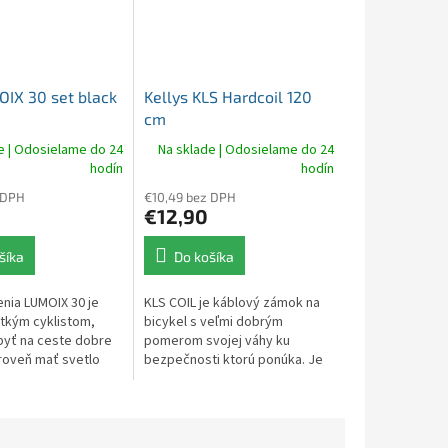
IX 30 set black
Kellys KLS Hardcoil 120
cm
e | Odosielame do 24
Na sklade | Odosielame do 24
hodín
hodín
 DPH
€10,49 bez DPH
€12,90
šíka
Do košíka
enia LUMOIX 30 je
KLS COIL je káblový zámok na
tkým cyklistom,
bicykel s veľmi dobrým
 byť na ceste dobre
pomerom svojej váhy ku
ároveň mať svetlo
bezpečnosti ktorú ponúka. Je
silné na jazdu v
skladný a jednoduchý na
k svetelných...
použitie a poskytuje strednú
ochranu zabezpečenia.