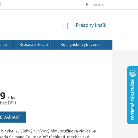
DNÉ PODMIENKY
OCHRANA OSOBNÝCH ÚDAJOV
Prihlásenie
REKLAMÁCIE
NÁKUPNÝ
Prázdny košík
KOŠÍK
biče
Krása a zdravie
Kuchynské vybavenie
Osvetlenie
99
/ ks
 bez DPH
ová
E VARIANT
bicykel 28", ľahký hliníkový rám, pružinová vidlica SR
 sada Shimano Tourney 3x7 rýchlostí, mechanické