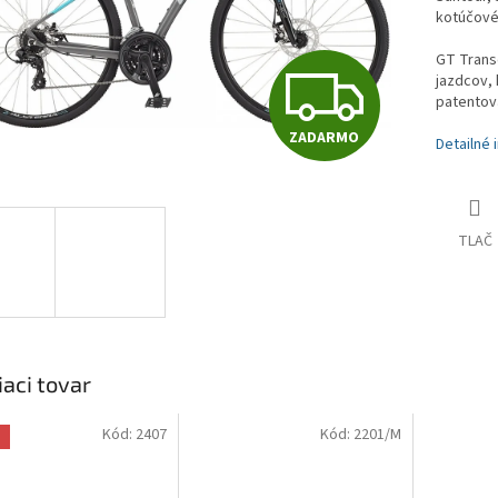
kotúčové
GT Trans
Z
jazdcov, 
patentov
ZADARMO
Detailné 
A
D
TLAČ
A
R
iaci tovar
Kód:
2407
Kód:
2201/M
a
M