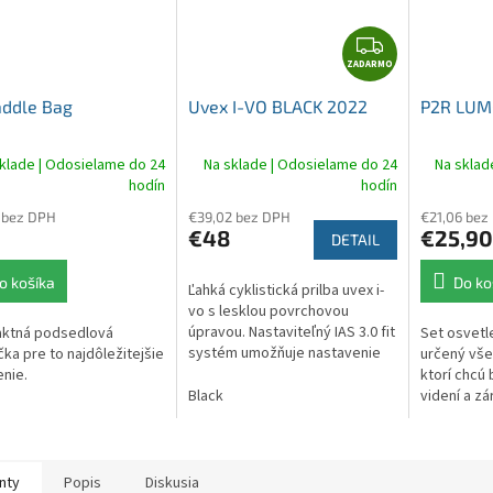
O
Z
ZADARMO
A
D
addle Bag
Uvex I-VO BLACK 2022
P2R LUMO
A
R
klade | Odosielame do 24
Na sklade | Odosielame do 24
Na sklad
M
hodín
hodín
O
 bez DPH
€39,02 bez DPH
€21,06 bez
€48
€25,90
DETAIL
o košíka
Do ko
Ľahká cyklistická prilba uvex i-
vo s lesklou povrchovou
úpravou. Nastaviteľný IAS 3.0 fit
ktná podsedlová
Set osvetl
systém umožňuje nastavenie
čka pre to najdôležitejšie
určený vše
veľkosti prilby tak, aby pevne a
nie.
ktorí chcú
pohodlne držala na hlave....
Black
videní a z
dostatočne 
akýchkoľve
nty
Popis
Diskusia