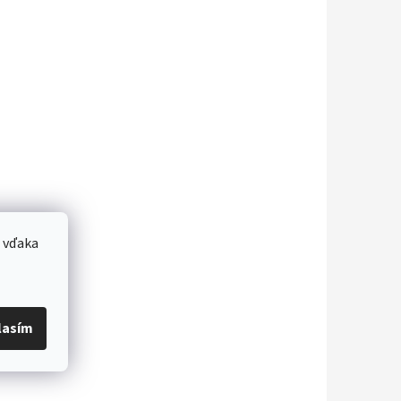
 vďaka
lasím