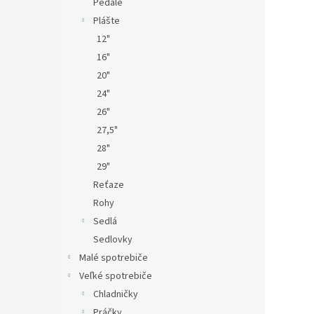
Pedále
Plášte
12"
16"
20"
24"
26"
27,5"
28"
29"
Reťaze
Rohy
Sedlá
Sedlovky
Malé spotrebiče
Veľké spotrebiče
Chladničky
Práčky