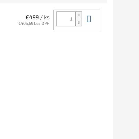
Do košíka
€499
/ ks
€405,69 bez DPH