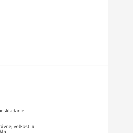
poskladanie
ávnej veľkosti a
kla