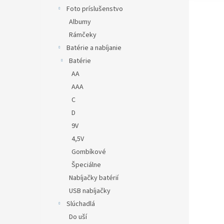
Foto príslušenstvo
Albumy
Rámčeky
Batérie a nabíjanie
Batérie
AA
AAA
C
D
9V
4,5V
Gombíkové
Špeciálne
Nabíjačky batérií
USB nabíjačky
Slúchadlá
Do uší