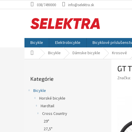
Prejsť
038/7490000
info@selektra.sk
na
obsah
Bicykle
Elektrobicykle
Bicyklové príslušenst
Domov
Bicykle
Dámske bicykle
Krosové
B
GT 
o
Preskočiť
č
Značka:
Kategórie
kategórie
n
ý
Bicykle
p
Horské bicykle
a
Hardtail
n
e
Cross Country
l
29"
27,5"