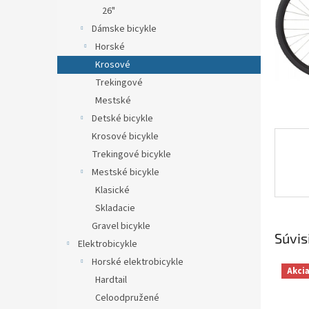
26"
Dámske bicykle
Horské
Krosové
Trekingové
Mestské
Detské bicykle
Krosové bicykle
Trekingové bicykle
Mestské bicykle
Klasické
Skladacie
Gravel bicykle
Súvis
Elektrobicykle
Horské elektrobicykle
Akci
Hardtail
Celoodpružené