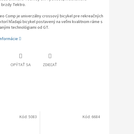
 brzdy Tektro.
eo Comp je univerzálny crossový bicykel pre rekreačných
ktorí hľadajú bicykel postavený na veľmi kvalitnom ráme s
anými technológiami od GT.
informácie
OPÝTAŤ SA
ZDIEĽAŤ
Kód:
5083
Kód:
6684