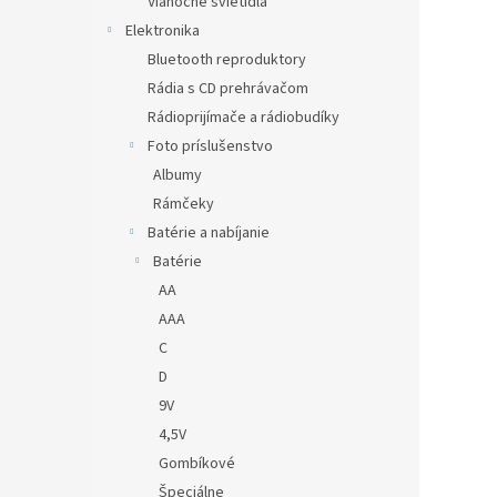
Vianočné svietidlá
Elektronika
Bluetooth reproduktory
Rádia s CD prehrávačom
Rádioprijímače a rádiobudíky
Foto príslušenstvo
Albumy
Rámčeky
Batérie a nabíjanie
Batérie
AA
AAA
C
D
9V
4,5V
Gombíkové
Špeciálne