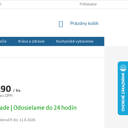
DNÉ PODMIENKY
OCHRANA OSOBNÝCH ÚDAJOV
Prihlásenie
REKLAMÁCIE
NÁKUPNÝ
Prázdny košík
KOŠÍK
biče
Krása a zdravie
Kuchynské vybavenie
Osvetlenie
,90
/ ks
bez DPH
ová
lade | Odosielame do 24 hodín
oručiť do:
11.8.2026