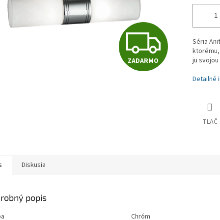
Z
Séria Ani
ktorému, 
ju svojou
ZADARMO
A
Detailné 
D
TLAČ
A
s
Diskusia
R
robný popis
M
ba
Chróm