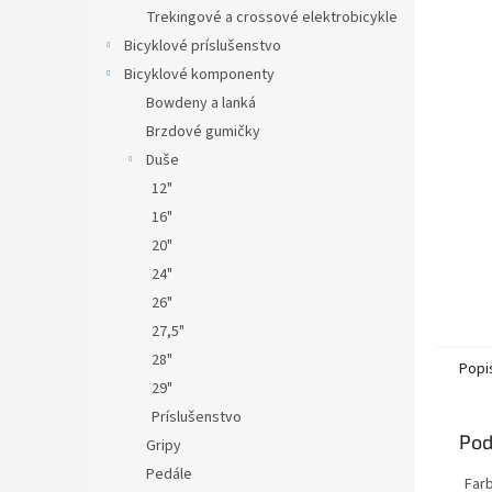
Trekingové a crossové elektrobicykle
Bicyklové príslušenstvo
Bicyklové komponenty
Bowdeny a lanká
Brzdové gumičky
Duše
12"
16"
20"
24"
26"
27,5"
28"
Popi
29"
Príslušenstvo
Pod
Gripy
Pedále
Far