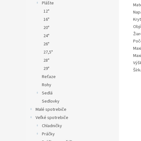
Plášte
Mate
12"
Nap
16"
Kryt
Objí
20"
Žiar
24"
Poč
26"
Max
27,5"
Max
28"
Výš
29"
Šírk
Reťaze
Rohy
Sedlá
Sedlovky
Malé spotrebiče
Veľké spotrebiče
Chladničky
Práčky