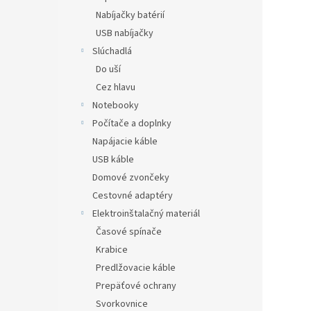
Nabíjačky batérií
USB nabíjačky
Slúchadlá
Do uší
Cez hlavu
Notebooky
Počítače a doplnky
Napájacie káble
USB káble
Domové zvončeky
Cestovné adaptéry
Elektroinštalačný materiál
Časové spínače
Krabice
Predlžovacie káble
Prepäťové ochrany
Svorkovnice