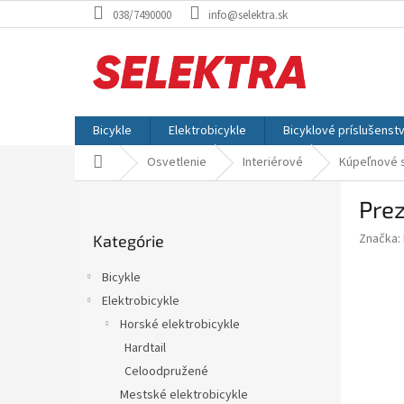
Prejsť
038/7490000
info@selektra.sk
na
obsah
Bicykle
Elektrobicykle
Bicyklové príslušenst
Domov
Osvetlenie
Interiérové
Kúpeľnové s
B
Pre
o
Preskočiť
č
Značka:
Kategórie
kategórie
n
ý
Bicykle
p
Elektrobicykle
a
Horské elektrobicykle
n
e
Hardtail
l
Celoodpružené
Mestské elektrobicykle