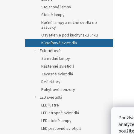
Stojanové lampy
Stolné lampy
Nočné lampy a nočné svetlá do
zásuvky
Osvetlenie pod kuchynskú linku
Kúpeľnové svietidlá
Exteriérové
Záhradné lampy
Nástenné svietidlá
Závesné svietidlá
Reflektory
Pohybové senzory
LED svietidlá
LED lustre
LED stropné svietidlá
Používa
LED stolné lampy
analýze
LED pracovné svietidlá
použite