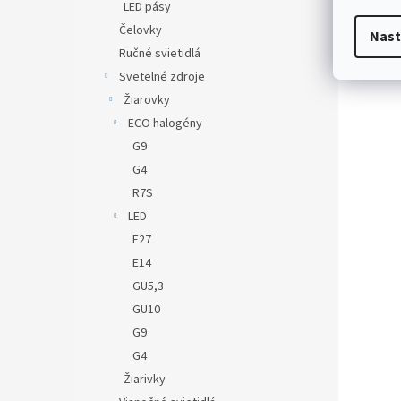
LED pásy
Čelovky
Nast
Ručné svietidlá
Svetelné zdroje
Žiarovky
ECO halogény
G9
G4
R7S
LED
E27
E14
GU5,3
GU10
G9
G4
Žiarivky