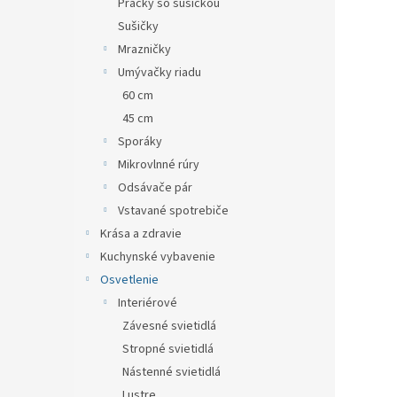
Práčky so sušičkou
Sušičky
Mrazničky
Umývačky riadu
60 cm
45 cm
Sporáky
Mikrovlnné rúry
Odsávače pár
Vstavané spotrebiče
Krása a zdravie
Kuchynské vybavenie
Osvetlenie
Interiérové
Závesné svietidlá
Stropné svietidlá
Nástenné svietidlá
Lustre