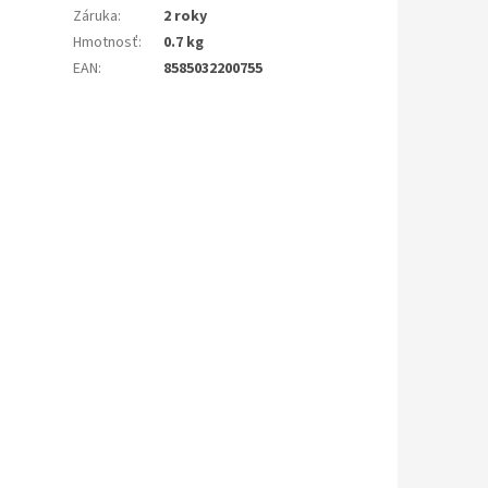
Záruka
:
2 roky
Hmotnosť
:
0.7 kg
EAN
:
8585032200755