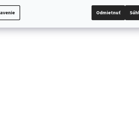
avenie
Odmietnuť
Súh