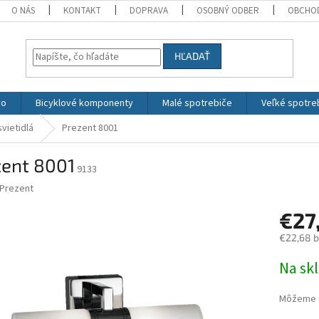
O NÁS
KONTAKT
DOPRAVA
OSOBNÝ ODBER
OBCHO
HĽADAŤ
vo
Bicyklové komponenty
Malé spotrebiče
Veľké spotre
vietidlá
Prezent 8001
zent 8001
9133
Prezent
€27
€22,68 
Jednotk
Na sk
cena:
Môžeme d