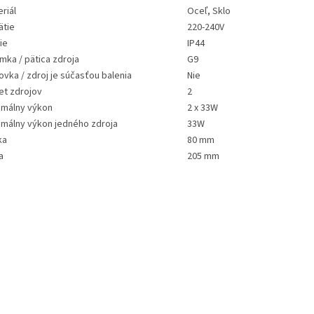
riál
Oceľ, Sklo
O
ätie
220-240V
ie
IP44
mka / pätica zdroja
G9
ovka / zdroj je súčasťou balenia
Nie
et zdrojov
2
imálny výkon
2 x 33W
imálny výkon jedného zdroja
33W
ka
80 mm
a
205 mm