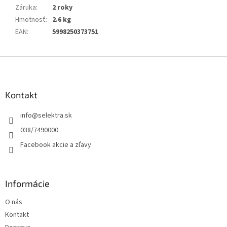
Záruka
:
2 roky
Hmotnosť
:
2.6 kg
EAN
:
5998250373751
Z
á
p
ä
Kontakt
t
info
@
selektra.sk
i
e
038/7490000
Facebook akcie a zľavy
Informácie
O nás
Kontakt