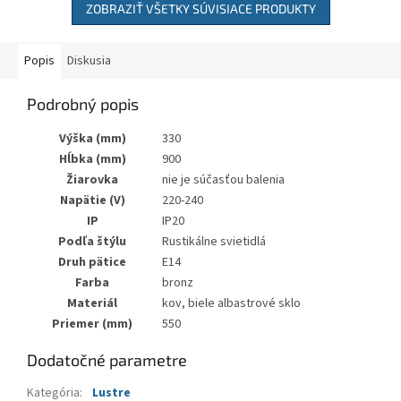
ZOBRAZIŤ VŠETKY SÚVISIACE PRODUKTY
Popis
Diskusia
Podrobný popis
Výška (mm)
330
Hĺbka (mm)
900
Žiarovka
nie je súčasťou balenia
Napätie (V)
220-240
IP
IP20
Podľa štýlu
Rustikálne svietidlá
Druh pätice
E14
Farba
bronz
Materiál
kov, biele albastrové sklo
Priemer (mm)
550
Dodatočné parametre
Kategória
:
Lustre