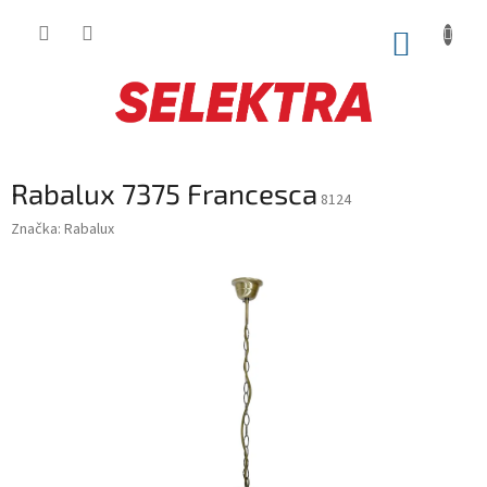
Prejsť
na
NÁKUP
obsah
KOŠÍK
Rabalux 7375 Francesca
8124
Značka:
Rabalux