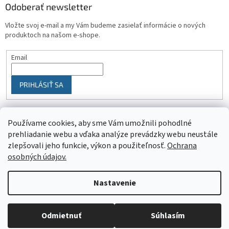
Odoberať newsletter
Vložte svoj e-mail a my Vám budeme zasielať informácie o nových
produktoch na našom e-shope.
Email
PRIHLÁSIŤ SA
Používame cookies, aby sme Vám umožnili pohodlné
prehliadanie webu a vďaka analýze prevádzky webu neustále
zlepšovali jeho funkcie, výkon a použiteľnosť.
Ochrana
osobných údajov.
Vytvoril Shoptet
Nastavenie
Objednaný tovar si môžete prevziať osobne v predajni SELEKTRA,
Copyright 2026
SELEKTRA
. Všetky práva vyhradené.
Upraviť
Družstevná 1143/24, Partizánske, tel.: 038/7490000. Všetok tovar je
Odmietnuť
Súhlasím
nastavenie cookies
ihneď dostupný na našom sklade.