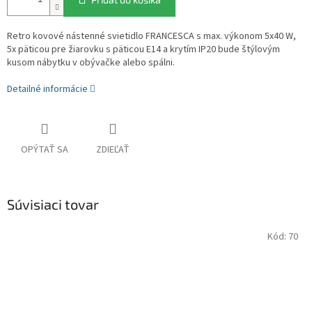
Retro kovové nástenné svietidlo FRANCESCA s max. výkonom 5x40 W,
5x päticou pre žiarovku s päticou E14 a krytím IP20 bude štýlovým
kusom nábytku v obývačke alebo spálni.
Detailné informácie
OPÝTAŤ SA
ZDIEĽAŤ
Súvisiaci tovar
Kód:
70