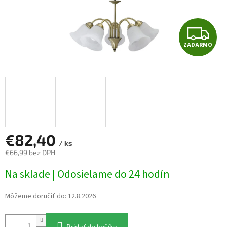
Z
ZADARMO
A
D
A
R
M
€82,40
/ ks
€66,99 bez DPH
O
Jednotková
Na sklade | Odosielame do 24 hodín
cena:
Môžeme doručiť do:
12.8.2026
Pridať do košíka