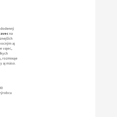
aždodenný
tavec
na
znejších
ovocným aj
e vajec,
dkych
, rozmixuje
y aj mäso.
00
 výrobcu