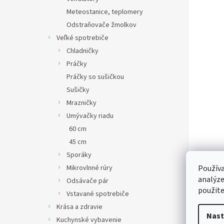
Meteostanice, teplomery
Odstraňovače žmolkov
Veľké spotrebiče
Chladničky
Práčky
Práčky so sušičkou
Sušičky
Mrazničky
Umývačky riadu
60 cm
45 cm
Sporáky
Mikrovlnné rúry
Používa
analýze
Odsávače pár
použite
Vstavané spotrebiče
Krása a zdravie
Nast
Kuchynské vybavenie