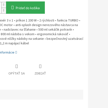
Pridať do košíka
xér 3 v 1 • príkon 1 200 W • 2 rýchlosti • funkcia TURBO •
DC motor • anti-splash design nerezového nástavca na
 • nadstavec na šľahanie • 500 ml sekáčik potravín •
 800 ml nádoba s vekom • ergonomická rukoväť •
kové nôžky nádoby na sekanie • bezpečnostný uzatvárací
1,2 m napájací kábel
informácie
OPÝTAŤ SA
ZDIEĽAŤ