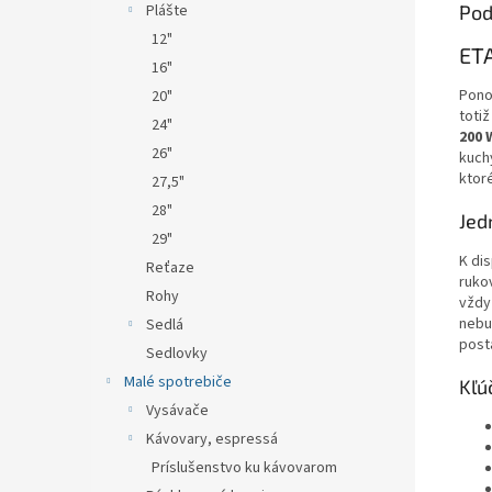
Plášte
Pod
12"
ETA
16"
Pono
20"
totiž
24"
200
26"
kuchy
ktor
27,5"
28"
Jed
29"
K di
Reťaze
ruko
Rohy
vždy
nebu
Sedlá
post
Sedlovky
Malé spotrebiče
Kľú
Vysávače
Kávovary, espressá
Príslušenstvo ku kávovarom