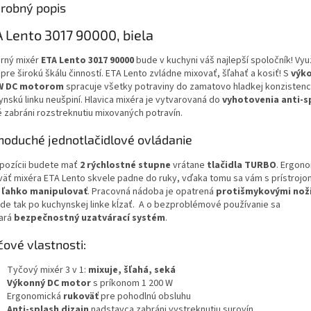
robný popis
 Lento 3017 90000, biela
rný mixér
ETA Lento 3017 90000
bude v kuchyni váš najlepší spoločník! Vyu
 pre širokú škálu činností. ETA Lento zvládne mixovať, šľahať a kosiť! S
výk
 W DC motorom
spracuje všetky potraviny do zamatovo hladkej konzistenc
nskú linku neušpiní. Hlavica mixéra je vytvarovaná do
vyhotovenia anti-s
é zabráni rozstreknutiu mixovaných potravín.
noduché jednotlačidlové ovládanie
spozícii budete mať
2 rýchlostné stupne
vrátane
tlačidla TURBO
. Ergon
väť mixéra ETA Lento skvele padne do ruky, vďaka tomu sa vám s prístroj
ľahko manipulovať
. Pracovná nádoba je opatrená
protišmykovými nož
de tak po kuchynskej linke kĺzať.
A o bezproblémové používanie sa
ará
bezpečnostný uzatvárací systém
.
čové vlastnosti:
Tyčový mixér 3 v 1:
mixuje, šľahá, seká
Výkonný DC motor
s príkonom 1 200 W
Ergonomická
rukoväť
pre pohodlnú obsluhu
Anti-splash dizajn
nadstavca zabráni vystreknutiu surovín