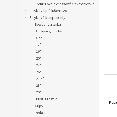
Trekingové a crossové elektrobicykle
Bicyklové príslušenstvo
Bicyklové komponenty
Bowdeny a lanká
Brzdové gumičky
Duše
12"
16"
20"
24"
26"
27,5"
28"
29"
Príslušenstvo
Popi
Gripy
Pedále