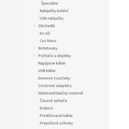
Špeciálne
Nabíjačky batérií
USB nabíjačky
Slúchadlá
Do uší
Cez hlavu
Notebooky
Počítače a doplnky
Napájacie káble
USB káble
Domové zvončeky
Cestovné adaptéry
Elektroinštalačný materiál
Časové spínače
Krabice
Predlžovacie káble
Prepäťové ochrany