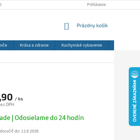
DNÉ PODMIENKY
OCHRANA OSOBNÝCH ÚDAJOV
Prihlásenie
REKLAMÁCIE
NÁKUPNÝ
Prázdny košík
KOŠÍK
biče
Krása a zdravie
Kuchynské vybavenie
Osvetlenie
,90
/ ks
bez DPH
ová
lade | Odosielame do 24 hodín
oručiť do:
12.8.2026