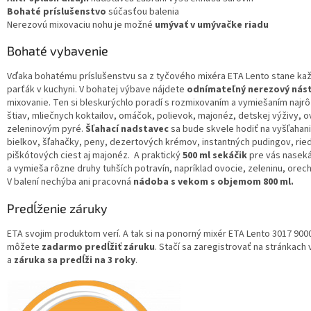
Bohaté príslušenstvo
súčasťou balenia
Nerezovú mixovaciu nohu je možné
umývať v umývačke riadu
Bohaté vybavenie
Vďaka bohatému príslušenstvu sa z tyčového mixéra ETA Lento stane k
parťák v kuchyni. V bohatej výbave nájdete
odnímateľný nerezový nás
mixovanie. Ten si bleskurýchlo poradí s rozmixovaním a vymiešaním najrô
štiav, mliečnych koktailov, omáčok, polievok, majonéz, detskej výživy, 
zeleninovým pyré.
Šľahací nadstavec
sa bude skvele hodiť na vyšľahani
bielkov, šľahačky, peny, dezertových krémov, instantných pudingov, rie
piškótových ciest aj majonéz.
A praktický
500 ml
sekáčik
pre vás naseká
a vymieša rôzne druhy tuhších potravín, napríklad ovocie, zeleninu, orech
V balení nechýba ani pracovná
nádoba s vekom s objemom 800 ml.
Predĺženie záruky
ETA svojim produktom verí. A tak si na ponorný mixér ETA Lento 3017 900
môžete
zadarmo predĺžiť záruku
. Stačí sa zaregistrovať na stránkach
a
záruka sa predĺži na 3 roky
.