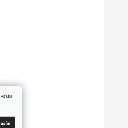
 vďaka
lasím