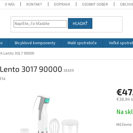
O NÁS
KONTAKT
DOPRAVA
OSOBNÝ ODBER
OBCHO
HĽADAŤ
vo
Bicyklové komponenty
Malé spotrebiče
Veľké spotre
A Lento 3017 90000
 Lento 3017 90000
38439
Eta
€47
€38,94 
Jednotk
Na sk
cena:
Môžeme d