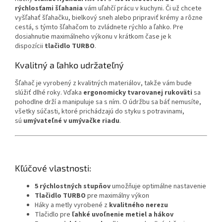
rýchlosťami šľahania
vám uľahčí prácu v kuchyni. Či už chcete
vyšľahať šľahačku, bielkový sneh alebo pripraviť krémy a rôzne
cestá, s týmto šľahačom to zvládnete rýchlo a ľahko. Pre
dosiahnutie maximálneho výkonu v krátkom čase je k
dispozícii
tlačidlo TURBO
.
Kvalitný a ľahko udržateľný
Šľahač je vyrobený z kvalitných materiálov, takže vám bude
slúžiť dlhé roky. Vďaka
ergonomicky tvarovanej rukoväti
sa
pohodlne drží a manipuluje sa s ním. O údržbu sa báť nemusíte,
všetky súčasti, ktoré prichádzajú do styku s potravinami,
sú
umývateľné v umývačke riadu
.
Kľúčové vlastnosti:
5 rýchlostných stupňov
umožňuje optimálne nastavenie
Tlačidlo TURBO
pre maximálny výkon
Háky a metly vyrobené z
kvalitného nerezu
Tlačidlo pre
ľahké uvoľnenie metiel a hákov