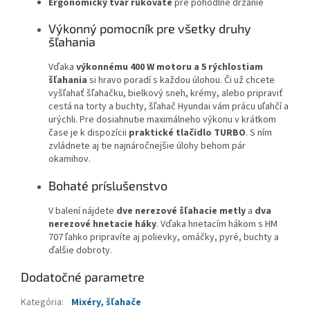
Ergonomický tvar rukoväte
pre pohodlné držanie
Výkonný pomocník pre všetky druhy
šľahania
Vďaka
výkonnému 400 W motoru a 5 rýchlostiam
šľahania
si hravo poradí s každou úlohou. Či už chcete
vyšľahať šľahačku, bielkový sneh, krémy, alebo pripraviť
cestá na torty a buchty, šľahač Hyundai vám prácu uľahčí a
urýchli. Pre dosiahnutie maximálneho výkonu v krátkom
čase je k dispozícii
praktické tlačidlo TURBO
. S ním
zvládnete aj tie najnáročnejšie úlohy behom pár
okamihov.
Bohaté príslušenstvo
V balení nájdete
dve nerezové šľahacie metly
a
dva
nerezové hnetacie háky
. Vďaka hnetacím hákom s HM
707 ľahko pripravíte aj polievky, omáčky, pyré, buchty a
ďalšie dobroty.
Dodatočné parametre
Kategória
:
Mixéry, šľahače