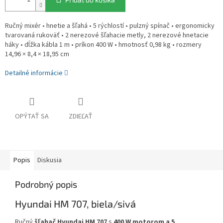
Ručný mixér • hnetie a šľahá • 5 rýchlostí • pulzný spínač • ergonomicky
tvarovaná rukoväť • 2 nerezové šľahacie metly, 2 nerezové hnetacie
háky • dĺžka kábla 1 m • príkon 400 W • hmotnosť 0,98 kg • rozmery
14,96 × 8,4 × 18,95 cm
Detailné informácie
OPÝTAŤ SA
ZDIEĽAŤ
Popis
Diskusia
Podrobný popis
Hyundai HM 707, biela/sivá
Ručný
šľahač Hyundai HM 707
s
400 W motorom a 5