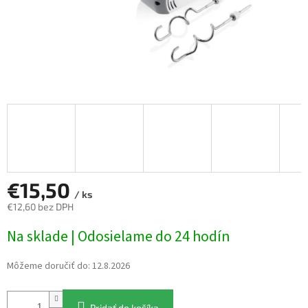
€15,50
/ ks
€12,60 bez DPH
Jednotková
Na sklade | Odosielame do 24 hodín
cena:
Môžeme doručiť do:
12.8.2026
Pridať do košíka