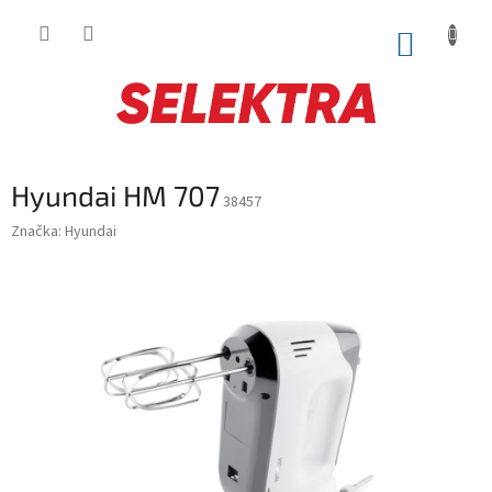
Prejsť
na
NÁKUP
obsah
KOŠÍK
Hyundai HM 707
38457
Značka:
Hyundai