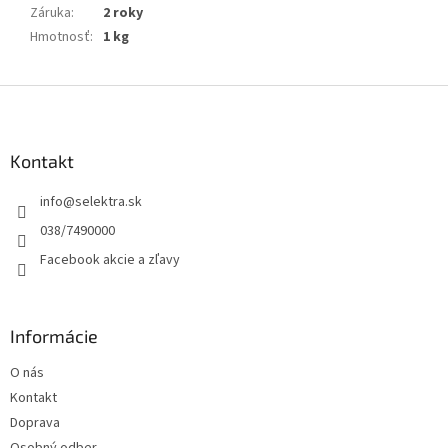
Záruka
:
2 roky
Hmotnosť
:
1 kg
Z
á
p
ä
Kontakt
t
info
@
selektra.sk
i
e
038/7490000
Facebook akcie a zľavy
Informácie
O nás
Kontakt
Doprava
Osobný odber