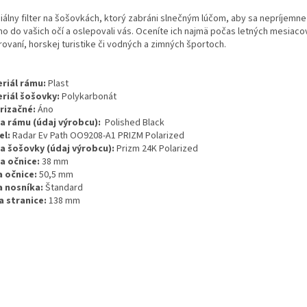
iálny filter na šošovkách, ktorý zabráni slnečným lúčom, aby sa nepríjemne
o do vašich očí a oslepovali vás. Oceníte ich najmä počas letných mesiacov 
ovaní, horskej turistike či vodných a zimných športoch.
riál rámu:
Plast
riál šošovky:
Polykarbonát
rizačné:
Áno
a rámu (údaj výrobcu):
Polished Black
el:
Radar Ev Path OO9208-A1 PRIZM Polarized
a šošovky (údaj výrobcu):
Prizm 24K Polarized
a očnice:
38 mm
a očnice:
50,5 mm
a nosníka:
Štandard
a stranice:
138 mm