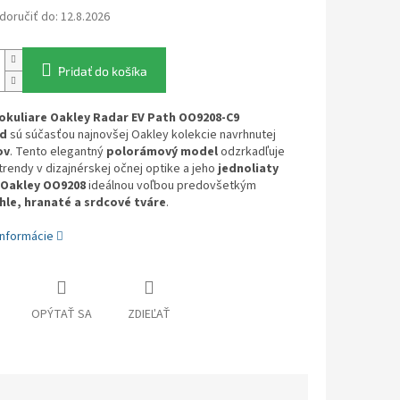
oručiť do:
12.8.2026
Pridať do košíka
okuliare
Oakley Radar EV Path OO9208-C9
ed
sú súčasťou najnovšej Oakley kolekcie navrhnutej
ov
. Tento elegantný
polorámový model
odzrkadľuje
trendy v dizajnérskej očnej optike a jeho
jednoliaty
Oakley OO9208
ideálnou voľbou predovšetkým
hle, hranaté a srdcové tváre
.
informácie
OPÝTAŤ SA
ZDIEĽAŤ