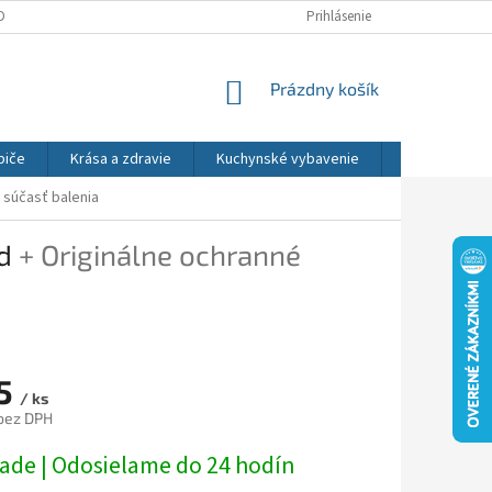
DNÉ PODMIENKY
OCHRANA OSOBNÝCH ÚDAJOV
Prihlásenie
REKLAMÁCIE
NÁKUPNÝ
Prázdny košík
KOŠÍK
biče
Krása a zdravie
Kuchynské vybavenie
Osvetlenie
 súčasť balenia
ed
+ Originálne ochranné
5
/ ks
bez DPH
ová
lade | Odosielame do 24 hodín