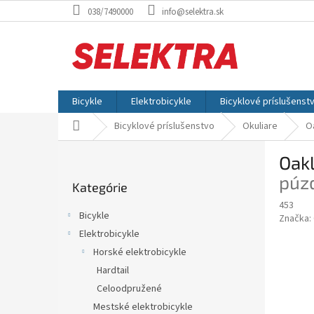
Prejsť
038/7490000
info@selektra.sk
na
obsah
Bicykle
Elektrobicykle
Bicyklové príslušenst
Domov
Bicyklové príslušenstvo
Okuliare
O
B
Oak
o
Preskočiť
č
púzd
Kategórie
kategórie
n
453
ý
Bicykle
Značka:
p
Elektrobicykle
a
Horské elektrobicykle
n
e
Hardtail
l
Celoodpružené
Mestské elektrobicykle