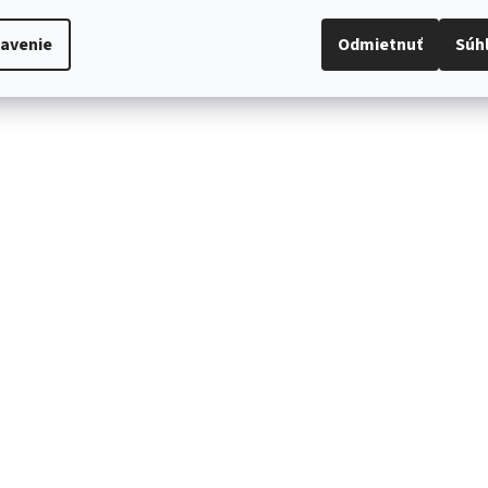
avenie
Odmietnuť
Súh