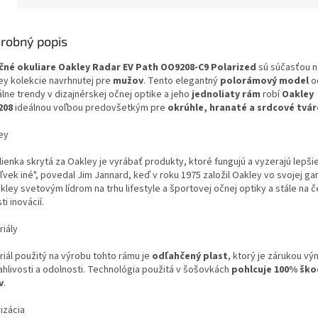
M
robný popis
O
čné okuliare
Oakley Radar EV Path OO9208-C9 Polarized
sú súčasťou n
ey kolekcie navrhnutej pre
mužov
. Tento elegantný
polorámový model
o
lne trendy v dizajnérskej očnej optike a jeho
jednoliaty rám
robí
Oakley
208
ideálnou voľbou predovšetkým pre
okrúhle, hranaté a srdcové tvár
ey
ienka skrytá za Oakley je vyrábať produkty, ktoré fungujú a vyzerajú lepši
vek iné", povedal Jim Jannard, keď v roku 1975 založil Oakley vo svojej ga
kley svetovým lídrom na trhu lifestyle a športovej očnej optiky a stále na č
ti inovácií.
riály
riál použitý na výrobu tohto rámu je
odľahčený plast
, ktorý je zárukou vý
ahlivosti a odolnosti. Technológia použitá v šošovkách
pohlcuje 100% ško
v
.
izácia