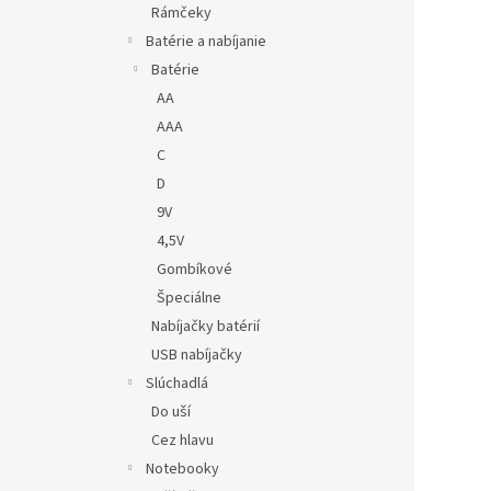
Rámčeky
Batérie a nabíjanie
Batérie
AA
AAA
C
D
9V
4,5V
Gombíkové
Špeciálne
Nabíjačky batérií
USB nabíjačky
Slúchadlá
Do uší
Cez hlavu
Notebooky