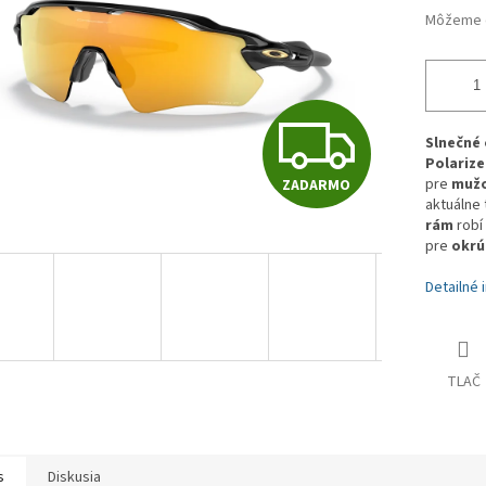
Môžeme d
Z
Slnečné 
Polariz
pre
muž
ZADARMO
A
aktuálne 
rám
robí
pre
okrú
D
Detailné 
A
TLAČ
R
s
Diskusia