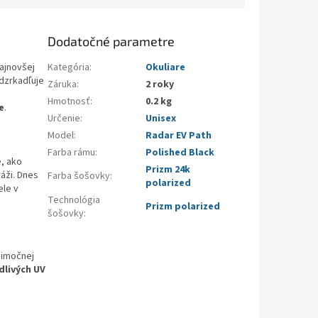
Dodatočné parametre
ajnovšej
Kategória
:
Okuliare
dzrkadľuje
Záruka
:
2 roky
Hmotnosť
:
0.2 kg
e
.
Určenie
:
Unisex
Model
:
Radar EV Path
Farba rámu
:
Polished Black
e, ako
Prizm 24k
ráži. Dnes
Farba šošovky
:
polarized
ele v
Technológia
Prizm polarized
šošovky
:
nimočnej
dlivých UV