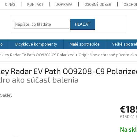
O NÁS
KONTAKT
DOPRAVA
OSOBNÝ ODBER
OBCHO
HĽADAŤ
vo
Bicyklové komponenty
Malé spotrebiče
Veľké spotre
akley Radar EV Path OO9208-C9 Polarized
+ Originálne ochranné púzdro ako
ley Radar EV Path OO9208-C9 Polariz
ro ako súčasť balenia
Oakley
€18
€150,41 
Jednotk
Na sk
cena: