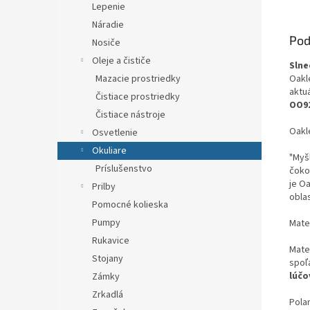
Lepenie
Náradie
Pod
Nosiče
Oleje a čističe
Slne
Mazacie prostriedky
Oakl
aktuá
Čistiace prostriedky
OO9
Čistiace nástroje
Oakl
Osvetlenie
Okuliare
"Myšl
Príslušenstvo
čokoľ
je Oa
Prilby
oblas
Pomocné kolieska
Pumpy
Mate
Rukavice
Mate
Stojany
spoľ
lúčo
Zámky
Zrkadlá
Polar