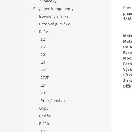
Zvončeky
Špec
Bicyklové komponenty
priam
Bowdeny a lanká
šofér
Brzdové gumičky
Duše
Mate
12"
Mate
16"
Pola
Farb
20"
Mod
24"
Farb
Výšk
26"
Šírk
27,5"
Šírk
28"
Dĺžk
29"
Príslušenstvo
Gripy
Pedále
Plášte
12"