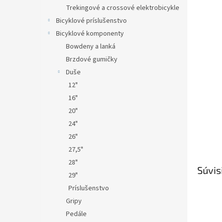
Trekingové a crossové elektrobicykle
Bicyklové príslušenstvo
Bicyklové komponenty
Bowdeny a lanká
Brzdové gumičky
Duše
12"
16"
20"
24"
26"
27,5"
28"
Súvis
29"
Príslušenstvo
Gripy
Pedále