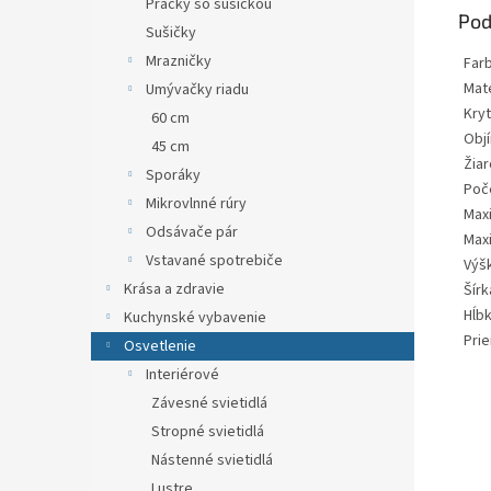
Práčky so sušičkou
Pod
Sušičky
Mrazničky
Far
Mate
Umývačky riadu
Kryt
60 cm
Objí
45 cm
Žiar
Sporáky
Poč
Mikrovlnné rúry
Max
Odsávače pár
Max
Vstavané spotrebiče
Výš
Krása a zdravie
Šírk
Hĺb
Kuchynské vybavenie
Pri
Osvetlenie
Interiérové
Závesné svietidlá
Stropné svietidlá
Nástenné svietidlá
Lustre