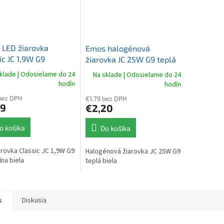
M
O
 LED žiarovka
Emos halogénová
ic JC 1,9W G9
žiarovka JC 25W G9 teplá
álna biela
biela
klade | Odosielame do 24
Na sklade | Odosielame do 24
hodín
hodín
bez DPH
€1,79 bez DPH
79
€2,20
o košíka
Do košíka
arovka Classic JC 1,9W G9
Halogénová žiarovka JC 25W G9
lna biela
teplá biela
s
Diskusia