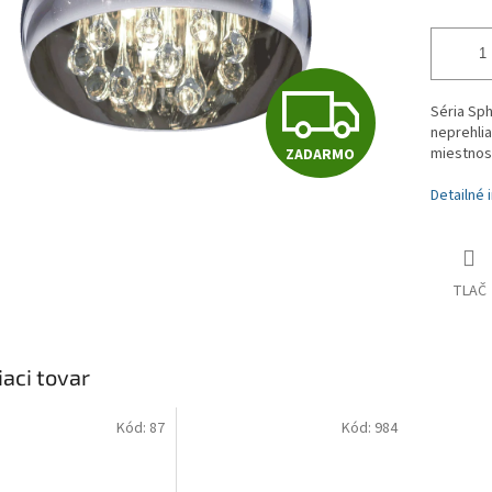
Z
Séria Sph
neprehlia
miestnos
ZADARMO
A
Detailné 
D
TLAČ
A
iaci tovar
R
Kód:
87
Kód:
984