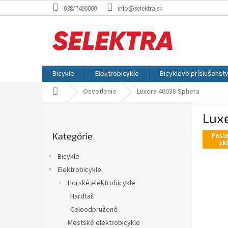
Prejsť
038/7490000
info@selektra.sk
na
obsah
Bicykle
Elektrobicykle
Bicyklové príslušenst
Domov
Osvetlenie
Luxera 46038 Sphera
B
Lux
o
Preskočiť
č
Kategórie
kategórie
Posl
n
sk
ý
Bicykle
p
Elektrobicykle
a
Horské elektrobicykle
n
e
Hardtail
l
Celoodpružené
Mestské elektrobicykle