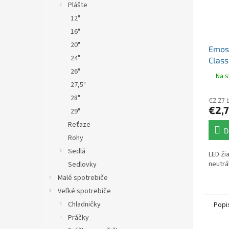
Plášte
12"
16"
20"
Emos
24"
Class
26"
neutr
Na s
27,5"
28"
€2,27 
€2,
29"
Reťaze
D
Rohy
Sedlá
LED ži
neutrá
Sedlovky
Malé spotrebiče
Veľké spotrebiče
Chladničky
Popi
Práčky