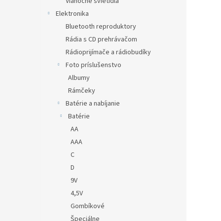
Vianočné svietidlá
Elektronika
Bluetooth reproduktory
Rádia s CD prehrávačom
Rádioprijímače a rádiobudíky
Foto príslušenstvo
Albumy
Rámčeky
Batérie a nabíjanie
Batérie
AA
AAA
C
D
9V
4,5V
Gombíkové
Špeciálne