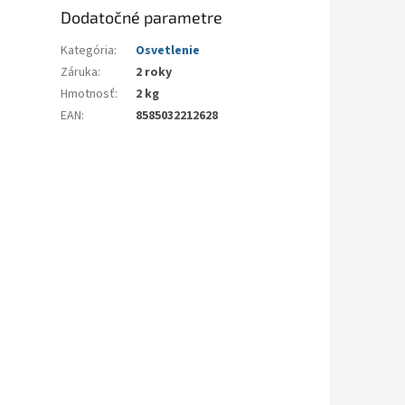
Dodatočné parametre
Kategória
:
Osvetlenie
Záruka
:
2 roky
Hmotnosť
:
2 kg
EAN
:
8585032212628