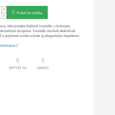
Pridať do košíka
era, Vám ponúka štýlové svietidlo, s krásnym,
dnuteľným dizajnom. Svietidlo obohatí akúkoľvek
ť o príjemné svetlo a bude aj elegantným doplnkom.
informácie
OPÝTAŤ SA
ZDIEĽAŤ