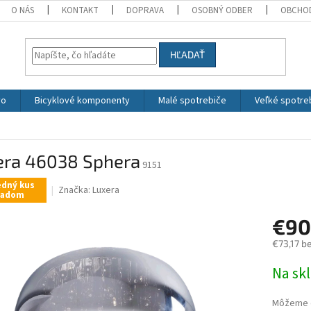
O NÁS
KONTAKT
DOPRAVA
OSOBNÝ ODBER
OBCHO
HĽADAŤ
vo
Bicyklové komponenty
Malé spotrebiče
Veľké spotre
era 46038 Sphera
9151
edný kus
Značka:
Luxera
ladom
€9
€73,17 b
Jednotk
Na sk
cena:
Môžeme d