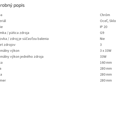
robný popis
ba
Chróm
riál
Oceľ, Sklo
ie
IP 20
mka / pätica zdroja
G9
ovka / zdroj je súčasťou balenia
Nie
et zdrojov
3
imálny výkon
3 x 33W
imálny výkon jedného zdroja
33W
ka
160 mm
a
280 mm
ka
280 mm
emer
280 mm