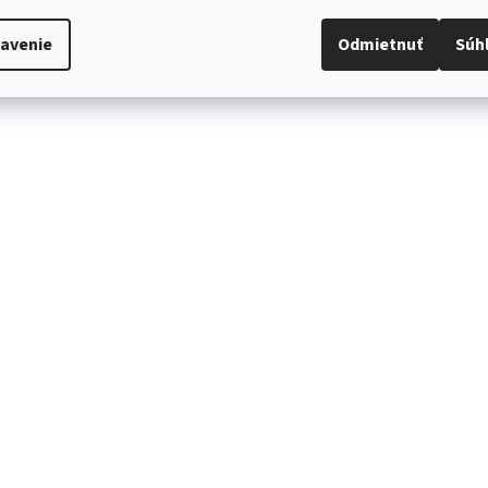
avenie
Odmietnuť
Súh