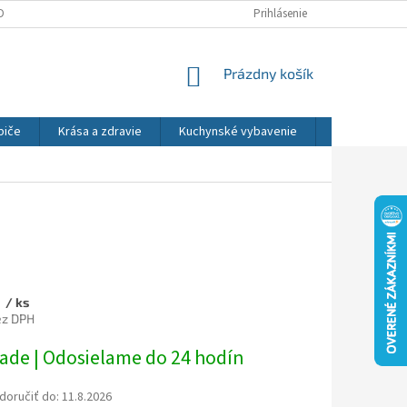
DNÉ PODMIENKY
OCHRANA OSOBNÝCH ÚDAJOV
Prihlásenie
REKLAMÁCIE
NÁKUPNÝ
Prázdny košík
KOŠÍK
biče
Krása a zdravie
Kuchynské vybavenie
Osvetlenie
0
/ ks
ez DPH
ová
lade | Odosielame do 24 hodín
oručiť do:
11.8.2026