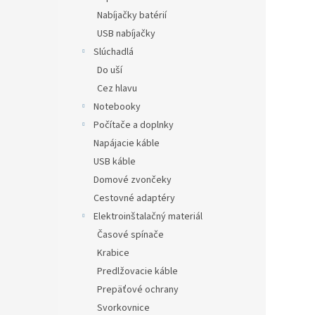
Nabíjačky batérií
USB nabíjačky
Slúchadlá
Do uší
Cez hlavu
Notebooky
Počítače a doplnky
Napájacie káble
USB káble
Domové zvončeky
Cestovné adaptéry
Elektroinštalačný materiál
Časové spínače
Krabice
Predlžovacie káble
Prepäťové ochrany
Svorkovnice