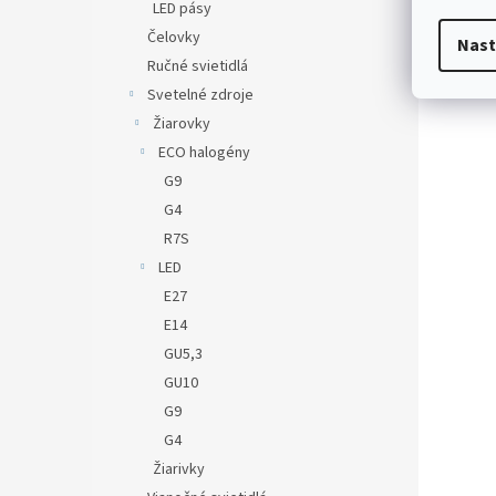
LED pásy
Čelovky
Nast
Ručné svietidlá
Svetelné zdroje
Žiarovky
ECO halogény
G9
G4
R7S
LED
E27
E14
GU5,3
GU10
G9
G4
Žiarivky