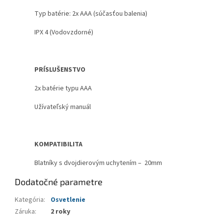
Typ batérie: 2x AAA (súčasťou balenia)
IPX 4 (Vodovzdorné)
PRÍSLUŠENSTVO
2x batérie typu AAA
Užívateľský manuál
KOMPATIBILITA
Blatníky s dvojdierovým uchytením – 20mm
Dodatočné parametre
Kategória
:
Osvetlenie
Záruka
:
2 roky