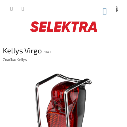
Prejsť
na
NÁKUP
obsah
KOŠÍK
Kellys Virgo
7043
Značka:
Kellys