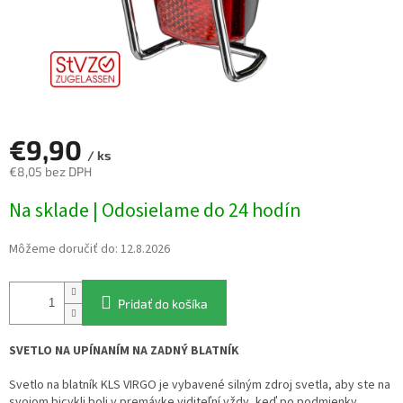
€9,90
/ ks
€8,05 bez DPH
Jednotková
Na sklade | Odosielame do 24 hodín
cena:
Môžeme doručiť do:
12.8.2026
Pridať do košíka
SVETLO NA UPÍNANÍM NA ZADNÝ BLATNÍK
Svetlo na blatník KLS VIRGO je vybavené silným zdroj svetla, aby ste na
svojom bicykli boli v premávke viditeľní vždy, keď po podmienky