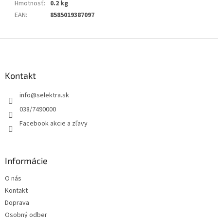
Hmotnosť
:
0.2 kg
EAN
:
8585019387097
Z
á
p
ä
Kontakt
t
info
@
selektra.sk
i
e
038/7490000
Facebook akcie a zľavy
Informácie
O nás
Kontakt
Doprava
Osobný odber