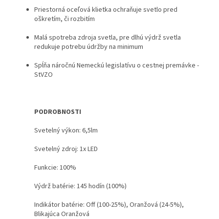
Priestorná oceľová klietka ochraňuje svetlo pred
oškretím, či rozbitím
Malá spotreba zdroja svetla, pre dlhú výdrž svetla
redukuje potrebu údržby na minimum
Spĺňa náročnú Nemeckú legislatívu o cestnej premávke -
StVZO
PODROBNOSTI
Svetelný výkon: 6,5lm
Svetelný zdroj: 1x LED
Funkcie: 100%
Výdrž batérie: 145 hodín (100%)
Indikátor batérie: Off (100-25%), Oranžová (24-5%),
Blikajúca Oranžová