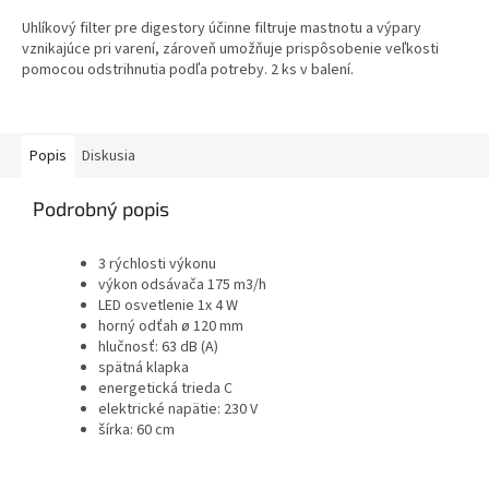
Uhlíkový filter pre digestory účinne filtruje mastnotu a výpary
vznikajúce pri varení, zároveň umožňuje prispôsobenie veľkosti
pomocou odstrihnutia podľa potreby. 2 ks v balení.
Popis
Diskusia
Podrobný popis
3 rýchlosti výkonu
výkon odsávača 175 m3/h
LED osvetlenie 1x 4 W
horný odťah ø 120 mm
hlučnosť: 63 dB (A)
spätná klapka
energetická trieda C
elektrické napätie: 230 V
šírka: 60 cm