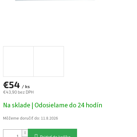
€54
/ ks
€43,90 bez DPH
Jednotková
Na sklade | Odosielame do 24 hodín
cena:
Môžeme doručiť do:
11.8.2026
Pridať do košíka