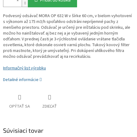
Podvesný odsávač MORA OP 632 W v šírke 60 cm, v bielom vyhotovení
s výkonom až 175 m3/h spoľahlivo odstráni nepríjemné pachy z
menšieho priestoru. Odsávač je určený pre inštaláciu pod skrinku, ale
možno ho nainštalovať aj bez nej a je vybavený jedným horným
odťahom. V prednej časti je 3-rýchlostné ovládanie vrátane tlačidla
osvetlenia, ktoré dokonale osvieti varnú plochu. Tukový kovový filter
proti mastnote, ktorý je umývateľný. Pri dokúpení uhlíkového filtra
možno odsávač prevádzkovať aj na recirkuláciu.
Informačný list výrobku
Detailné informácie
OPÝTAŤ SA
ZDIEĽAŤ
Súvisiaci tovar