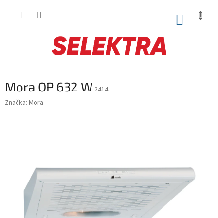
Prejsť
na
NÁKUP
obsah
KOŠÍK
Mora OP 632 W
2414
Značka:
Mora