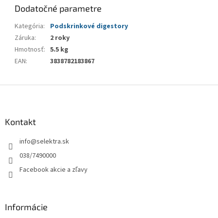
Dodatočné parametre
Kategória
:
Podskrinkové digestory
Záruka
:
2 roky
Hmotnosť
:
5.5 kg
EAN
:
3838782183867
Z
á
p
ä
Kontakt
t
info
@
selektra.sk
i
e
038/7490000
Facebook akcie a zľavy
Informácie