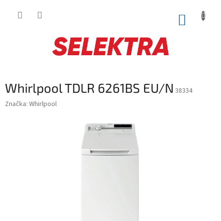
Prejsť
na
NÁKUP
obsah
KOŠÍK
Whirlpool TDLR 6261BS EU/N
38334
Značka:
Whirlpool