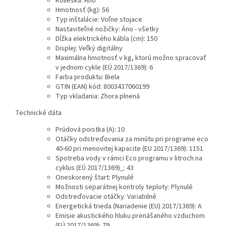
Kolieska
:
Áno
Hmotnosť (kg)
:
56
Typ inštalácie
:
Voľne stojace
Nastaviteľné nožičky
:
Á
no - všetky
Dĺžka elektrického kábla (cm)
:
150
Displej
:
Veľký digitálny
Maximálna hmotnosť v kg, ktorú možno spracovať
v jednom cykle (EÚ 2017/1369)
:
6
Farba produktu
:
Biela
GTIN (EAN) kód
:
8003437060199
Typ vkladania
:
Zhora plnená
Technické dáta
Prúdová poistka (A)
:
10
Otáčky odstreďovania za minútu pri programe eco
40-60 pri menovitej kapacite (EU 2017/1369)
:
1151
Spotreba vody v rámci Eco programu v litroch na
cyklus (EÚ 2017/1369)_
:
43
Oneskorený štart
:
Plynulé
Možnosti separátnej kontroly teploty
:
Plynulé
Odstreďovacie otáčky
:
Variabilné
Energetická trieda (Nariadenie (EU) 2017/1369)
:
A
Emisie akustického hluku prenášaného vzduchom
(EÚ 2017/1369)
:
79