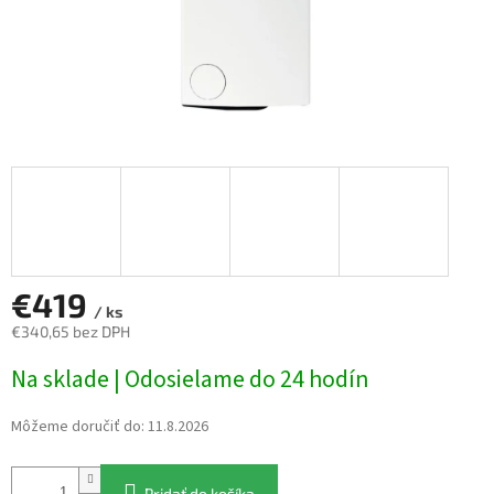
€419
/ ks
€340,65 bez DPH
Jednotková
Na sklade | Odosielame do 24 hodín
cena:
Môžeme doručiť do:
11.8.2026
Pridať do košíka