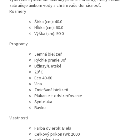
zabraňuje únikom vody a chráni vašu domácnosť.
Rozmery
Šírka (cm)
:
40.0
Hĺbka (cm)
:
60.0
Výška (cm)
:
90.0
Programy
Jemná bielizeň
Rýchle pranie 30'
Džínsy/Detské
20°C
Eco 40-60
Vlna
Zmiešaná bielizeň
Plákanie + odstreďovanie
Syntetika
Bavlna
Vlastnosti
Farba dvierok
:
Biela
Celkový príkon (W)
:
2000