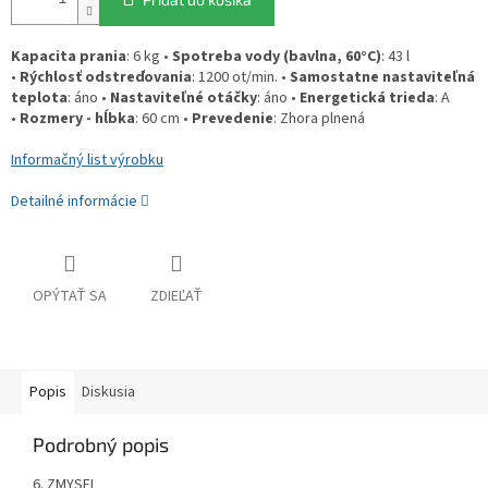
Kapacita prania
: 6 kg •
Spotreba vody (bavlna, 60°C)
: 43 l
•
Rýchlosť odstreďovania
: 1200 ot/min. •
Samostatne nastaviteľná
teplota
: áno •
Nastaviteľné otáčky
: áno •
Energetická trieda
: A
•
Rozmery - hĺbka
: 60 cm •
Prevedenie
: Zhora plnená
Informačný list výrobku
Detailné informácie
OPÝTAŤ SA
ZDIEĽAŤ
Popis
Diskusia
Podrobný popis
6. ZMYSEL