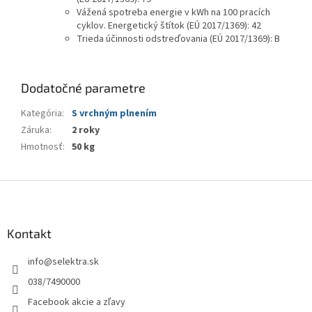
Vážená spotreba energie v kWh na 100 pracích
cyklov. Energetický štítok (EÚ 2017/1369)
:
42
Trieda účinnosti odstreďovania (EÚ 2017/1369)
:
B
Dodatočné parametre
Kategória
:
S vrchným plnením
Záruka
:
2 roky
Hmotnosť
:
50 kg
Z
á
p
ä
Kontakt
t
info
@
selektra.sk
i
e
038/7490000
Facebook akcie a zľavy