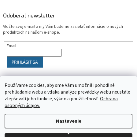
Odoberať newsletter
Vložte svoj e-mail a my Vám budeme zasielať informácie o nových
produktoch na našom e-shope.
Email
PRIHLÁSIŤ SA
Používame cookies, aby sme Vám umožnili pohodlné
prehliadanie webu a vďaka analýze prevádzky webu neustále
zlepšovali jeho funkcie, výkon a použiteľnosť.
Ochrana
osobných údajov.
Vytvoril Shoptet
Nastavenie
Objednaný tovar si môžete prevziať osobne v predajni SELEKTRA,
Copyright 2026
SELEKTRA
. Všetky práva vyhradené.
Upraviť