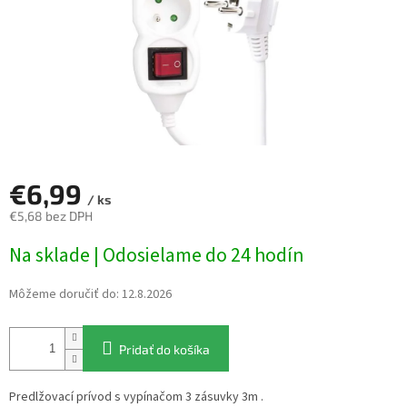
€6,99
/ ks
€5,68 bez DPH
Jednotková
Na sklade | Odosielame do 24 hodín
cena:
Môžeme doručiť do:
12.8.2026
Pridať do košíka
Predlžovací prívod s vypínačom 3 zásuvky 3m .