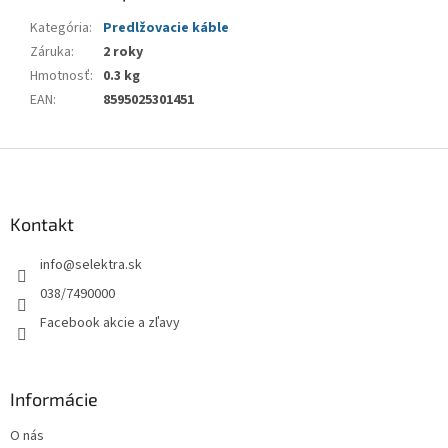
Kategória
:
Predlžovacie káble
Záruka
:
2 roky
Hmotnosť
:
0.3 kg
EAN
:
8595025301451
Z
á
p
ä
Kontakt
t
info
@
selektra.sk
i
e
038/7490000
Facebook akcie a zľavy
Informácie
O nás