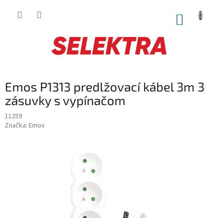
Prejsť
na
NÁKUP
obsah
KOŠÍK
Emos P1313 predlžovací kábel 3m 3
zásuvky s vypínačom
11259
Značka:
Emos